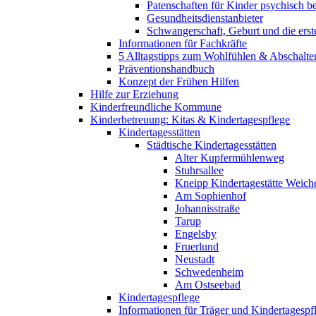
Patenschaften für Kinder psychisch bel
Gesundheitsdienstanbieter
Schwangerschaft, Geburt und die erst
Informationen für Fachkräfte
5 Alltagstipps zum Wohlfühlen & Abschalte
Präventionshandbuch
Konzept der Frühen Hilfen
Hilfe zur Erziehung
Kinderfreundliche Kommune
Kinderbetreuung: Kitas & Kindertagespflege
Kindertagesstätten
Städtische Kindertagesstätten
Alter Kupfermühlenweg
Stuhrsallee
Kneipp Kindertagestätte Weich
Am Sophienhof
Johannisstraße
Tarup
Engelsby
Fruerlund
Neustadt
Schwedenheim
Am Ostseebad
Kindertagespflege
Informationen für Träger und Kindertagespf