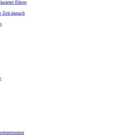
asteter Eltern
e Zeit danach
n
e
legepersonen