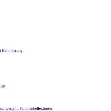
it Behinderung
lien
chwestern, Familienhelfer:innen