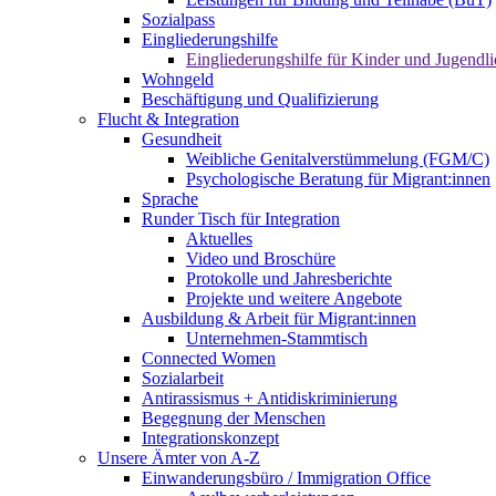
Sozialpass
Eingliederungshilfe
Eingliederungshilfe für Kinder und Jugendli
Wohngeld
Beschäftigung und Qualifizierung
Flucht & Integration
Gesundheit
Weibliche Genitalverstümmelung (FGM/C)
Psychologische Beratung für Migrant:innen
Sprache
Runder Tisch für Integration
Aktuelles
Video und Broschüre
Protokolle und Jahresberichte
Projekte und weitere Angebote
Ausbildung & Arbeit für Migrant:innen
Unternehmen-Stammtisch
Connected Women
Sozialarbeit
Antirassismus + Antidiskriminierung
Begegnung der Menschen
Integrationskonzept
Unsere Ämter von A-Z
Einwanderungsbüro / Immigration Office