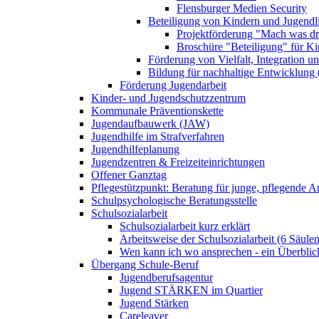
Flensburger Medien Security
Beteiligung von Kindern und Jugendl
Projektförderung "Mach was dr
Broschüre "Beteiligung" für K
Förderung von Vielfalt, Integration u
Bildung für nachhaltige Entwicklung
Förderung Jugendarbeit
Kinder- und Jugendschutzzentrum
Kommunale Präventionskette
Jugendaufbauwerk (JAW)
Jugendhilfe im Strafverfahren
Jugendhilfeplanung
Jugendzentren & Freizeiteinrichtungen
Offener Ganztag
Pflegestützpunkt: Beratung für junge, pflegende 
Schulpsychologische Beratungsstelle
Schulsozialarbeit
Schulsozialarbeit kurz erklärt
Arbeitsweise der Schulsozialarbeit (6 Säulen
Wen kann ich wo ansprechen - ein Überblic
Übergang Schule-Beruf
Jugendberufsagentur
Jugend STÄRKEN im Quartier
Jugend Stärken
Careleaver