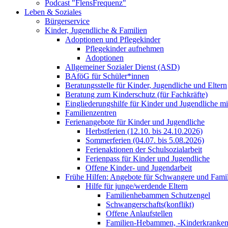
Podcast "FlensFrequenz"
Leben & Soziales
Bürgerservice
Kinder, Jugendliche & Familien
Adoptionen und Pflegekinder
Pflegekinder aufnehmen
Adoptionen
Allgemeiner Sozialer Dienst (ASD)
BAföG für Schüler*innen
Beratungsstelle für Kinder, Jugendliche und Eltern
Beratung zum Kinderschutz (für Fachkräfte)
Eingliederungshilfe für Kinder und Jugendliche m
Familienzentren
Ferienangebote für Kinder und Jugendliche
Herbstferien (12.10. bis 24.10.2026)
Sommerferien (04.07. bis 5.08.2026)
Ferienaktionen der Schulsozialarbeit
Ferienpass für Kinder und Jugendliche
Offene Kinder- und Jugendarbeit
Frühe Hilfen: Angebote für Schwangere und Fami
Hilfe für junge/werdende Eltern
Familienhebammen Schutzengel
Schwangerschafts(konflikt)
Offene Anlaufstellen
Familien-Hebammen, -Kinderkrankens