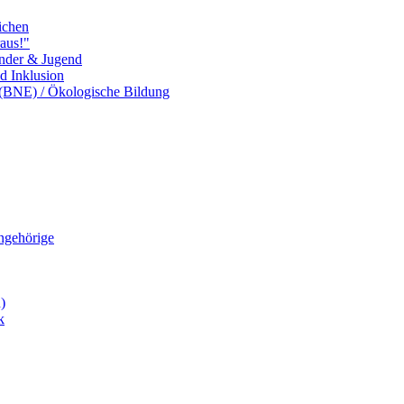
ichen
aus!"
inder & Jugend
nd Inklusion
 (BNE) / Ökologische Bildung
Angehörige
)
k