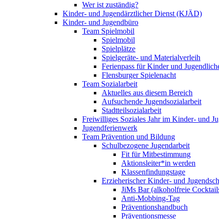
Wer ist zuständig?
Kinder- und Jugendärztlicher Dienst (KJÄD)
Kinder- und Jugendbüro
Team Spielmobil
Spielmobil
Spielplätze
Spielgeräte- und Materialverleih
Ferienpass für Kinder und Jugendlich
Flensburger Spielenacht
Team Sozialarbeit
Aktuelles aus diesem Bereich
Aufsuchende Jugendsozialarbeit
Stadtteilsozialarbeit
Freiwilliges Soziales Jahr im Kinder- und 
Jugendferienwerk
Team Prävention und Bildung
Schulbezogene Jugendarbeit
Fit für Mitbestimmung
Aktionsleiter*in werden
Klassenfindungstage
Erzieherischer Kinder- und Jugendsch
JiMs Bar (alkoholfreie Cocktail
Anti-Mobbing-Tag
Präventionshandbuch
Präventionsmesse