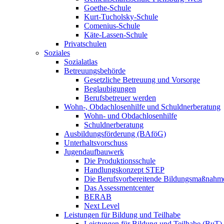
Goethe-Schule
Kurt-Tucholsky-Schule
Comenius-Schule
Käte-Lassen-Schule
Privatschulen
Soziales
Sozialatlas
Betreuungsbehörde
Gesetzliche Betreuung und Vorsorge
Beglaubigungen
Berufsbetreuer werden
Wohn-, Obdachlosenhilfe und Schuldnerberatung
Wohn- und Obdachlosenhilfe
Schuldnerberatung
Ausbildungsförderung (BAföG)
Unterhaltsvorschuss
Jugendaufbauwerk
Die Produktionsschule
Handlungskonzept STEP
Die Berufsvorbereitende Bildungsmaßnahm
Das Assessmentcenter
BERAB
Next Level
Leistungen für Bildung und Teilhabe
Leistungen für Bildung und Teilhabe (BuT)