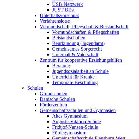
ÜSB-Netzwerk
JUST BEst
Unterhaltsvorschuss
Verfahrenslotse
Vormundschaft, Pflegschaft & Beistandschaft
Vormundschaften & Pflegschaften
Beistandschaften
Beurkundung (Jugendamt)
Gemeinsames Sorgerecht
Unterhalt & Vaterschaft
Zentrum für kooperative Erziehungshilfen
Beratung
Jugendsozialarbeit an Schule
Unterricht für Kranke
Temporäre Beschulung
Schulen
Grundschulen
Dänische Schulen
Förderzentren
Gemeinschaftsschulen und Gymnasien
Altes Gymnasium
Auguste-Viktoria-Schule
Fridtjof-Nansen-Schule
Fördegymnasium
Gemeinschaftsschule Flensburg-West