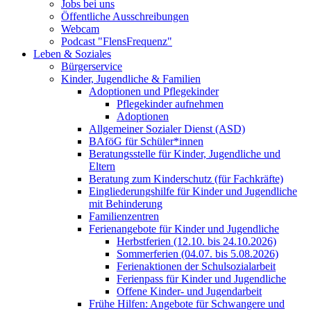
Jobs bei uns
Öffentliche Ausschreibungen
Webcam
Podcast "FlensFrequenz"
Leben & Soziales
Bürgerservice
Kinder, Jugendliche & Familien
Adoptionen und Pflegekinder
Pflegekinder aufnehmen
Adoptionen
Allgemeiner Sozialer Dienst (ASD)
BAföG für Schüler*innen
Beratungsstelle für Kinder, Jugendliche und
Eltern
Beratung zum Kinderschutz (für Fachkräfte)
Eingliederungshilfe für Kinder und Jugendliche
mit Behinderung
Familienzentren
Ferienangebote für Kinder und Jugendliche
Herbstferien (12.10. bis 24.10.2026)
Sommerferien (04.07. bis 5.08.2026)
Ferienaktionen der Schulsozialarbeit
Ferienpass für Kinder und Jugendliche
Offene Kinder- und Jugendarbeit
Frühe Hilfen: Angebote für Schwangere und