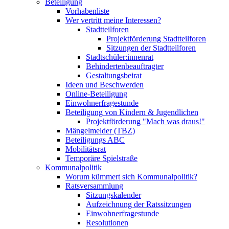
Beteiligung
Vorhabenliste
Wer vertritt meine Interessen?
Stadtteilforen
Projektförderung Stadtteilforen
Sitzungen der Stadtteilforen
Stadtschüler:innenrat
Behindertenbeauftragter
Gestaltungsbeirat
Ideen und Beschwerden
Online-Beteiligung
Einwohnerfragestunde
Beteiligung von Kindern & Jugendlichen
Projektförderung "Mach was draus!"
Mängelmelder (TBZ)
Beteiligungs ABC
Mobilitätsrat
Temporäre Spielstraße
Kommunalpolitik
Worum kümmert sich Kommunalpolitik?
Ratsversammlung
Sitzungskalender
Aufzeichnung der Ratssitzungen
Einwohnerfragestunde
Resolutionen