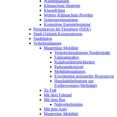
Wärmeplanung
Klimaschutz-Strategie
KlasseKlima
Weitere Klimaschutz-Projekte
Solarenergienutzung
Kostenlose Energieberatung
Perspektiven für Flensburg (ISEK)
Stadt-Umland-Kooperationen
Stadtdialog
Verkehrsplanung
Masterplan Mobilität
Verkehrsberuhigung Norderstraße
Fahrradstraßen
Radabstellmöglichkeiten
Parkraumkonzept
Mobilitätsstationen
Erweiterung personeller Ressourcen
Haushaltsbefragung zur
Fortbewegung (Mobilität)
Zu Fuß
Mit dem Fahrrad
Mit dem Bus
Nahverkehrsplan
Mit dem Auto
Masterplan Mobilität