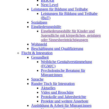
BERAB
Next Level
Leistungen für Bildung und Teilhabe
Leistungen für Bildung und Teilhabe
(BuT)
Sozialpass
Eingliederungshilfe
Eingliederungshilfe für Kinder und
Jugendliche mit körperlichen, geistigen
oder Sinnesbeeinträchtigungen
Wohngeld
Beschäftigung und Qualifizierung
Flucht & Integration
Gesundheit
Weibliche Genitalverstümmelung
(FGM/C)
Psychologische Beratung für
Migrant:innen
Sprache
Runder Tisch für Integration
Aktuelles
Video und Broschüre
Protokolle und Jahresberichte
Projekte und weitere Angebote
Ausbildung & Arbeit für Migrant:innen