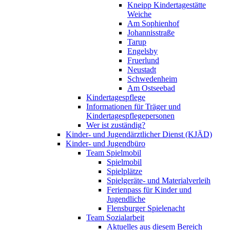
Kneipp Kindertagestätte
Weiche
Am Sophienhof
Johannisstraße
Tarup
Engelsby
Fruerlund
Neustadt
Schwedenheim
Am Ostseebad
Kindertagespflege
Informationen für Träger und
Kindertagespflegepersonen
Wer ist zuständig?
Kinder- und Jugendärztlicher Dienst (KJÄD)
Kinder- und Jugendbüro
Team Spielmobil
Spielmobil
Spielplätze
Spielgeräte- und Materialverleih
Ferienpass für Kinder und
Jugendliche
Flensburger Spielenacht
Team Sozialarbeit
Aktuelles aus diesem Bereich