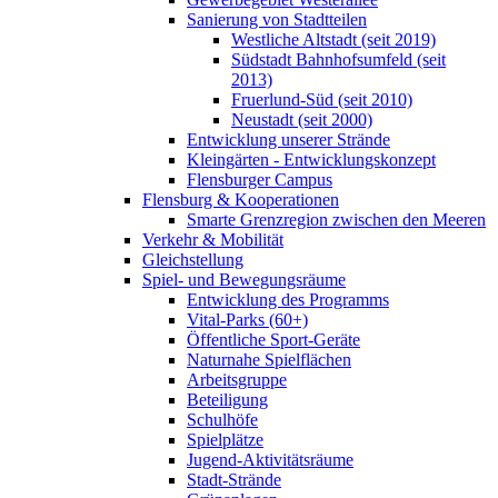
Sanierung von Stadtteilen
Westliche Altstadt (seit 2019)
Südstadt Bahnhofsumfeld (seit
2013)
Fruerlund-Süd (seit 2010)
Neustadt (seit 2000)
Entwicklung unserer Strände
Kleingärten - Entwicklungskonzept
Flensburger Campus
Flensburg & Kooperationen
Smarte Grenzregion zwischen den Meeren
Verkehr & Mobilität
Gleichstellung
Spiel- und Bewegungsräume
Entwicklung des Programms
Vital-Parks (60+)
Öffentliche Sport-Geräte
Naturnahe Spielflächen
Arbeitsgruppe
Beteiligung
Schulhöfe
Spielplätze
Jugend-Aktivitätsräume
Stadt-Strände