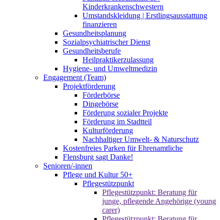
Kinderkrankenschwestern
Umstandskleidung | Erstlingsausstattung
finanzieren
Gesundheitsplanung
Sozialpsychiatrischer Dienst
Gesundheitsberufe
Heilpraktikerzulassung
Hygiene- und Umweltmedizin
Engagement (Team)
Projektförderung
Förderbörse
Dingebörse
Förderung sozialer Projekte
Förderung im Stadtteil
Kulturförderung
Nachhaltiger Umwelt- & Naturschutz
Kostenfreies Parken für Ehrenamtliche
Flensburg sagt Danke!
Senioren/-innen
Pflege und Kultur 50+
Pflegestützpunkt
Pflegestützpunkt: Beratung für
junge, pflegende Angehörige (young
carer)
Pflegestützpunkt: Beratung für