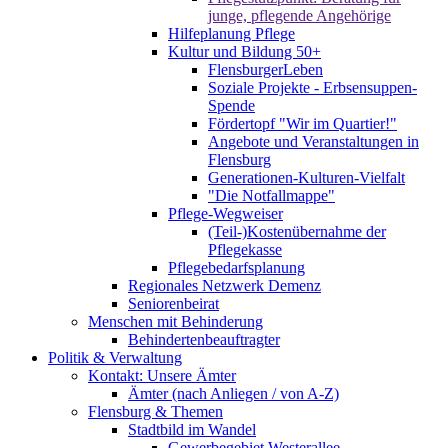
junge, pflegende Angehörige
Hilfeplanung Pflege
Kultur und Bildung 50+
FlensburgerLeben
Soziale Projekte - Erbsensuppen-
Spende
Fördertopf "Wir im Quartier!"
Angebote und Veranstaltungen in
Flensburg
Generationen-Kulturen-Vielfalt
"Die Notfallmappe"
Pflege-Wegweiser
(Teil-)Kostenübernahme der
Pflegekasse
Pflegebedarfsplanung
Regionales Netzwerk Demenz
Seniorenbeirat
Menschen mit Behinderung
Behindertenbeauftragter
Politik & Verwaltung
Kontakt: Unsere Ämter
Ämter (nach Anliegen / von A-Z)
Flensburg & Themen
Stadtbild im Wandel
Gewerbegebiet Westerallee