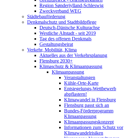
Region Sønderjylland-Schleswig
Zweckverband WEG
Städtebauförderung
Denkmalschutz und Stadtbildpflege
Deutsch-Dänische Kulturachse
Westliche Altstadt - seit 2019
Tag des offenen Denkmals
Gestaltungsbeirat
Verkehr, Mobilität, Klima
Aktuelles aus der Verkehrsplanung
Flensburg 2030+
Klimaschutz & Klimaanpassung
Klimaanpassung
Veranstaltungen
Kühle-Orte-Karte
Entsiegelungs-Wettbewerb
abpflastern!
Klimawandel in Flensburg
Flensburg passt sich an
Bundes-Förderprogramm
Klimaanpassung
Klimaanpassungskonzept
Informationen zum Schutz vor
Klimawandelrisiken