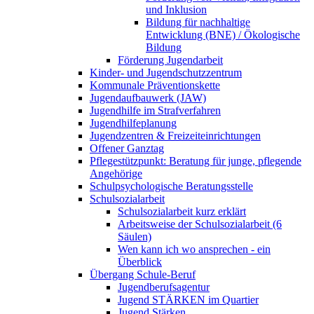
und Inklusion
Bildung für nachhaltige
Entwicklung (BNE) / Ökologische
Bildung
Förderung Jugendarbeit
Kinder- und Jugendschutzzentrum
Kommunale Präventionskette
Jugendaufbauwerk (JAW)
Jugendhilfe im Strafverfahren
Jugendhilfeplanung
Jugendzentren & Freizeiteinrichtungen
Offener Ganztag
Pflegestützpunkt: Beratung für junge, pflegende
Angehörige
Schulpsychologische Beratungsstelle
Schulsozialarbeit
Schulsozialarbeit kurz erklärt
Arbeitsweise der Schulsozialarbeit (6
Säulen)
Wen kann ich wo ansprechen - ein
Überblick
Übergang Schule-Beruf
Jugendberufsagentur
Jugend STÄRKEN im Quartier
Jugend Stärken