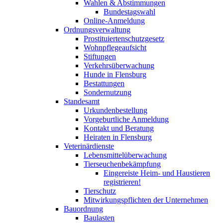
Wahlen & Abstimmungen
Bundestagswahl
Online-Anmeldung
Ordnungsverwaltung
Prostituiertenschutzgesetz
Wohnpflegeaufsicht
Stiftungen
Verkehrsüberwachung
Hunde in Flensburg
Bestattungen
Sondernutzung
Standesamt
Urkundenbestellung
Vorgeburtliche Anmeldung
Kontakt und Beratung
Heiraten in Flensburg
Veterinärdienste
Lebensmittelüberwachung
Tierseuchenbekämpfung
Eingereiste Heim- und Haustieren
registrieren!
Tierschutz
Mitwirkungspflichten der Unternehmen
Bauordnung
Baulasten