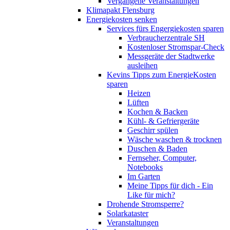
Vergangene Veranstaltungen
Klimapakt Flensburg
Energiekosten senken
Services fürs Engergiekosten sparen
Verbraucherzentrale SH
Kostenloser Stromspar-Check
Messgeräte der Stadtwerke
ausleihen
Kevins Tipps zum EnergieKosten
sparen
Heizen
Lüften
Kochen & Backen
Kühl- & Gefriergeräte
Geschirr spülen
Wäsche waschen & trocknen
Duschen & Baden
Fernseher, Computer,
Notebooks
Im Garten
Meine Tipps für dich - Ein
Like für mich?
Drohende Stromsperre?
Solarkataster
Veranstaltungen