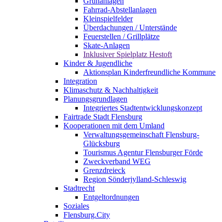
Grünanlagen
Fahrrad-Abstellanlagen
Kleinspielfelder
Überdachungen / Unterstände
Feuerstellen / Grillplätze
Skate-Anlagen
Inklusiver Spielplatz Hestoft
Kinder & Jugendliche
Aktionsplan Kinderfreundliche Kommune
Integration
Klimaschutz & Nachhaltigkeit
Planungsgrundlagen
Integriertes Stadtentwicklungskonzept
Fairtrade Stadt Flensburg
Kooperationen mit dem Umland
Verwaltungsgemeinschaft Flensburg-
Glücksburg
Tourismus Agentur Flensburger Förde
Zweckverband WEG
Grenzdreieck
Region Sönderjylland-Schleswig
Stadtrecht
Entgeltordnungen
Soziales
Flensburg.City