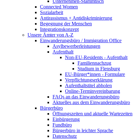
Unternehmen-Stammtisch
Connected Women
Sozialarbeit
Antirassismus + Antidiskriminierung
Begegnung der Menschen
Integrationskonzept
Unsere Ämter von A-Z
Einwanderungsbüro / Immigration Office
Asylbewerberleistungen
Aufenthalt
Non-EU-Residents - Aufenthalt
Familiennachzug
Studium in Flensburg
EU-Bürger*innen - Formulare
Verpflichtungserklärung
Aufenthaltstitel abholen
Online-Terminvereinbarung
FAQs an das Einwanderungsbüro
Aktuelles aus dem Einwanderungsbüro
Bürgerbüro
Öffnungszeiten und aktuelle Wartezeiten
Einbürgerung
Fundbüro
Bürgerbüro in leichter Sprache
Datenschutz