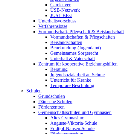
Careleaver
ÜSB-Netzwerk
JUST BEst
Unterhaltsvorschuss
Verfahrenslotse
Vormundschaft, Pflegschaft & Beistandschaft
Vormundschaften & Pflegschaften
Beistandschaften
Beurkundung (Jugendamt)
Gemeinsames Sorgerecht
Unterhalt & Vaterschaft
Zentrum für kooperative Erziehungshilfen
Beratung
Jugendsozialarbeit an Schule
Unterricht für Kranke
Temporäre Beschulung
Schulen
Grundschulen
Dänische Schulen
Förderzentren
Gemeinschaftsschulen und Gymnasien
Altes Gymnasium
Auguste-Viktoria-Schule
Fridtjof-Nansen-Schule
Fördegymnasium