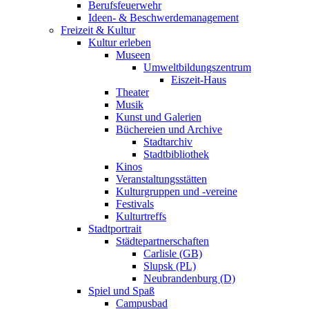
Berufsfeuerwehr
Ideen- & Beschwerdemanagement
Freizeit & Kultur
Kultur erleben
Museen
Umweltbildungszentrum
Eiszeit-Haus
Theater
Musik
Kunst und Galerien
Büchereien und Archive
Stadtarchiv
Stadtbibliothek
Kinos
Veranstaltungsstätten
Kulturgruppen und -vereine
Festivals
Kulturtreffs
Stadtportrait
Städtepartnerschaften
Carlisle (GB)
Slupsk (PL)
Neubrandenburg (D)
Spiel und Spaß
Campusbad