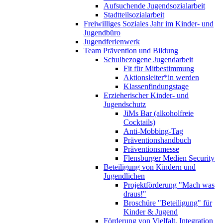
Aufsuchende Jugendsozialarbeit
Stadtteilsozialarbeit
Freiwilliges Soziales Jahr im Kinder- und
Jugendbüro
Jugendferienwerk
Team Prävention und Bildung
Schulbezogene Jugendarbeit
Fit für Mitbestimmung
Aktionsleiter*in werden
Klassenfindungstage
Erzieherischer Kinder- und
Jugendschutz
JiMs Bar (alkoholfreie
Cocktails)
Anti-Mobbing-Tag
Präventionshandbuch
Präventionsmesse
Flensburger Medien Security
Beteiligung von Kindern und
Jugendlichen
Projektförderung "Mach was
draus!"
Broschüre "Beteiligung" für
Kinder & Jugend
Förderung von Vielfalt, Integration