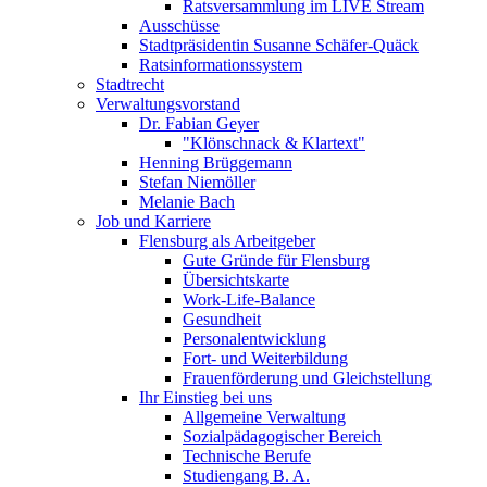
Ratsversammlung im LIVE Stream
Ausschüsse
Stadtpräsidentin Susanne Schäfer-Quäck
Ratsinformationssystem
Stadtrecht
Verwaltungsvorstand
Dr. Fabian Geyer
"Klönschnack & Klartext"
Henning Brüggemann
Stefan Niemöller
Melanie Bach
Job und Karriere
Flensburg als Arbeitgeber
Gute Gründe für Flensburg
Übersichtskarte
Work-Life-Balance
Gesundheit
Personalentwicklung
Fort- und Weiterbildung
Frauenförderung und Gleichstellung
Ihr Einstieg bei uns
Allgemeine Verwaltung
Sozialpädagogischer Bereich
Technische Berufe
Studiengang B. A.