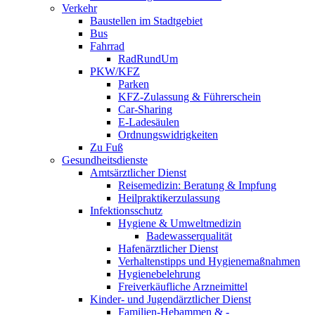
Verkehr
Baustellen im Stadtgebiet
Bus
Fahrrad
RadRundUm
PKW/KFZ
Parken
KFZ-Zulassung & Führerschein
Car-Sharing
E-Ladesäulen
Ordnungswidrigkeiten
Zu Fuß
Gesundheitsdienste
Amtsärztlicher Dienst
Reisemedizin: Beratung & Impfung
Heilpraktikerzulassung
Infektionsschutz
Hygiene & Umweltmedizin
Badewasserqualität
Hafenärztlicher Dienst
Verhaltenstipps und Hygienemaßnahmen
Hygienebelehrung
Freiverkäufliche Arzneimittel
Kinder- und Jugendärztlicher Dienst
Familien-Hebammen & -