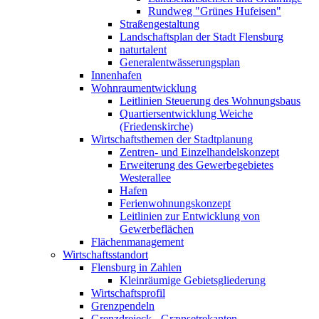
Rundweg "Grünes Hufeisen"
Straßengestaltung
Landschaftsplan der Stadt Flensburg
naturtalent
Generalentwässerungsplan
Innenhafen
Wohnraumentwicklung
Leitlinien Steuerung des Wohnungsbaus
Quartiersentwicklung Weiche
(Friedenskirche)
Wirtschaftsthemen der Stadtplanung
Zentren- und Einzelhandelskonzept
Erweiterung des Gewerbegebietes
Westerallee
Hafen
Ferienwohnungskonzept
Leitlinien zur Entwicklung von
Gewerbeflächen
Flächenmanagement
Wirtschaftsstandort
Flensburg in Zahlen
Kleinräumige Gebietsgliederung
Wirtschaftsprofil
Grenzpendeln
Grenzdreieck - Grænsetrekanten