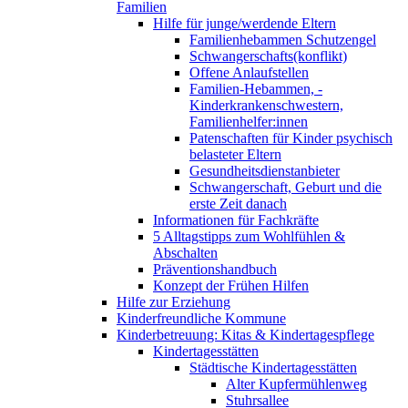
Familien
Hilfe für junge/werdende Eltern
Familienhebammen Schutzengel
Schwangerschafts(konflikt)
Offene Anlaufstellen
Familien-Hebammen, -
Kinderkrankenschwestern,
Familienhelfer:innen
Patenschaften für Kinder psychisch
belasteter Eltern
Gesundheitsdienstanbieter
Schwangerschaft, Geburt und die
erste Zeit danach
Informationen für Fachkräfte
5 Alltagstipps zum Wohlfühlen &
Abschalten
Präventionshandbuch
Konzept der Frühen Hilfen
Hilfe zur Erziehung
Kinderfreundliche Kommune
Kinderbetreuung: Kitas & Kindertagespflege
Kindertagesstätten
Städtische Kindertagesstätten
Alter Kupfermühlenweg
Stuhrsallee