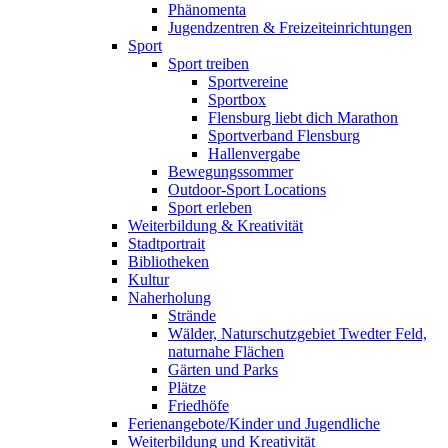
Phänomenta
Jugendzentren & Freizeiteinrichtungen
Sport
Sport treiben
Sportvereine
Sportbox
Flensburg liebt dich Marathon
Sportverband Flensburg
Hallenvergabe
Bewegungssommer
Outdoor-Sport Locations
Sport erleben
Weiterbildung & Kreativität
Stadtportrait
Bibliotheken
Kultur
Naherholung
Strände
Wälder, Naturschutzgebiet Twedter Feld,
naturnahe Flächen
Gärten und Parks
Plätze
Friedhöfe
Ferienangebote/Kinder und Jugendliche
Weiterbildung und Kreativität