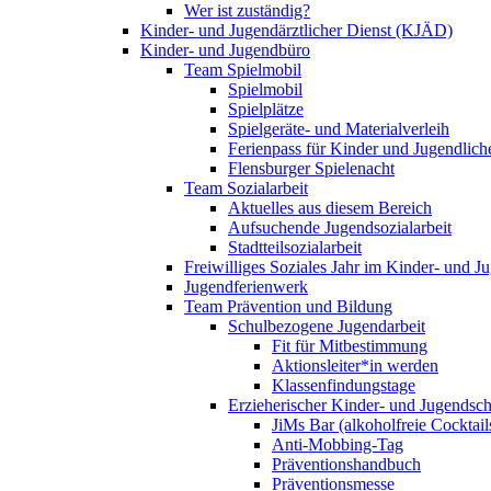
Wer ist zuständig?
Kinder- und Jugendärztlicher Dienst (KJÄD)
Kinder- und Jugendbüro
Team Spielmobil
Spielmobil
Spielplätze
Spielgeräte- und Materialverleih
Ferienpass für Kinder und Jugendlich
Flensburger Spielenacht
Team Sozialarbeit
Aktuelles aus diesem Bereich
Aufsuchende Jugendsozialarbeit
Stadtteilsozialarbeit
Freiwilliges Soziales Jahr im Kinder- und 
Jugendferienwerk
Team Prävention und Bildung
Schulbezogene Jugendarbeit
Fit für Mitbestimmung
Aktionsleiter*in werden
Klassenfindungstage
Erzieherischer Kinder- und Jugendsch
JiMs Bar (alkoholfreie Cocktail
Anti-Mobbing-Tag
Präventionshandbuch
Präventionsmesse