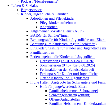
Podcast "FlensFrequenz"
Leben & Soziales
Bürgerservice
Kinder, Jugendliche & Familien
Adoptionen und Pflegekinder
Pflegekinder aufnehmen
Adoptionen
Allgemeiner Sozialer Dienst (ASD)
BAföG für Schüler*innen
Beratungsstelle für Kinder, Jugendliche und Eltern
Beratung zum Kinderschutz (für Fachkräfte)
Eingliederungshilfe für Kinder und Jugendliche m
Familienzentren
Ferienangebote für Kinder und Jugendliche
Herbstferien (12.10. bis 24.10.2026)
Sommerferien (04.07. bis 5.08.2026)
Ferienaktionen der Schulsozialarbeit
Ferienpass für Kinder und Jugendliche
Offene Kinder- und Jugendarbeit
Frühe Hilfen: Angebote für Schwangere und Fami
Hilfe für junge/werdende Eltern
Familienhebammen Schutzengel
Schwangerschafts(konflikt)
Offene Anlaufstellen
Familien-Hebammen, -Kinderkrankens