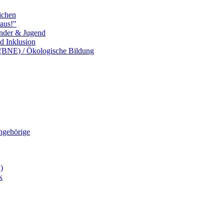
ichen
aus!"
inder & Jugend
nd Inklusion
 (BNE) / Ökologische Bildung
Angehörige
)
k