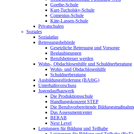
Goethe-Schule
Kurt-Tucholsky-Schule
Comenius-Schule
Käte-Lassen-Schule
Privatschulen
Soziales
Sozialatlas
Betreuungsbehörde
Gesetzliche Betreuung und Vorsorge
Beglaubigungen
Berufsbetreuer werden
Wohn-, Obdachlosenhilfe und Schuldnerberatung
Wohn- und Obdachlosenhilfe
Schuldnerberatung
Ausbildungsförderung (BAföG)
Unterhaltsvorschuss
Jugendaufbauwerk
Die Produktionsschule
Handlungskonzept STEP
Die Berufsvorbereitende Bildungsmaßnahm
Das Assessmentcenter
BERAB
Next Level
Leistungen für Bildung und Teilhabe
Leistungen für Bildung und Teilhabe (BuT)