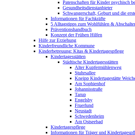
Patenschaften für Kinder psychisch bel
Gesundheitsdienstanbieter
Schwangerschaft, Geburt und die erst
Informationen für Fachkräfte
5 Alltagstipps zum Wohlfühlen & Abschalte
Präventionshandbuch
Konzept der Frühen Hilfen
Hilfe zur Erziehung
Kinderfreundliche Kommune
Kinderbetreuung: Kitas & Kindertagespflege
Kindertagesstätten
Städtische Kindertagesstätten
Alter Kupfermühlenweg
Stuhrsallee
Kneipp Kindertagestätte Weich
Am Sophienhof
Johannisstraße
Tarup
Engelsby
Fruerlund
Neustadt
Schwedenheim
Am Ostseebad
Kindertagespflege
Informationen für Träger und Kindertagespf