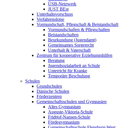
ÜSB-Netzwerk
JUST BEst
Unterhaltsvorschuss
Verfahrenslotse
Vormundschaft, Pflegschaft & Beistandschaft
Vormundschaften & Pflegschaften
Beistandschaften
Beurkundung (Jugendamt)
Gemeinsames Sorgerecht
Unterhalt & Vaterschaft
Zentrum für kooperative Erziehungshilfen
Beratung
Jugendsozialarbeit an Schule
Unterricht für Kranke
Temporäre Beschulung
Schulen
Grundschulen
Dänische Schulen
Förderzentren
Gemeinschaftsschulen und Gymnasien
Altes Gymnasium
Auguste-Viktoria-Schule
Fridtjof-Nansen-Schule
Fördegymnasium
Gemeinschaftsschule Flensburg-West