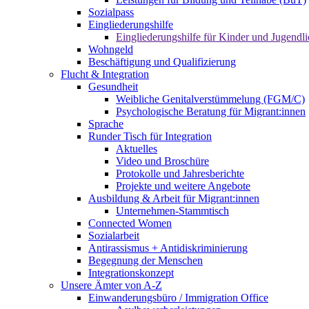
Sozialpass
Eingliederungshilfe
Eingliederungshilfe für Kinder und Jugendli
Wohngeld
Beschäftigung und Qualifizierung
Flucht & Integration
Gesundheit
Weibliche Genitalverstümmelung (FGM/C)
Psychologische Beratung für Migrant:innen
Sprache
Runder Tisch für Integration
Aktuelles
Video und Broschüre
Protokolle und Jahresberichte
Projekte und weitere Angebote
Ausbildung & Arbeit für Migrant:innen
Unternehmen-Stammtisch
Connected Women
Sozialarbeit
Antirassismus + Antidiskriminierung
Begegnung der Menschen
Integrationskonzept
Unsere Ämter von A-Z
Einwanderungsbüro / Immigration Office