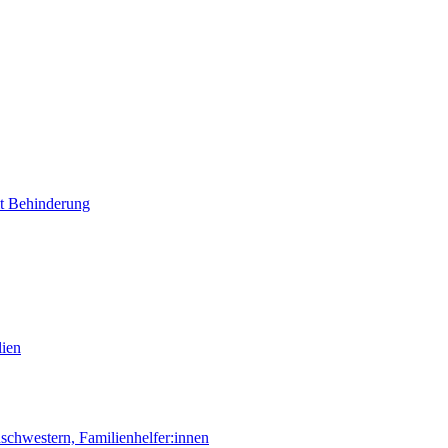
it Behinderung
lien
chwestern, Familienhelfer:innen