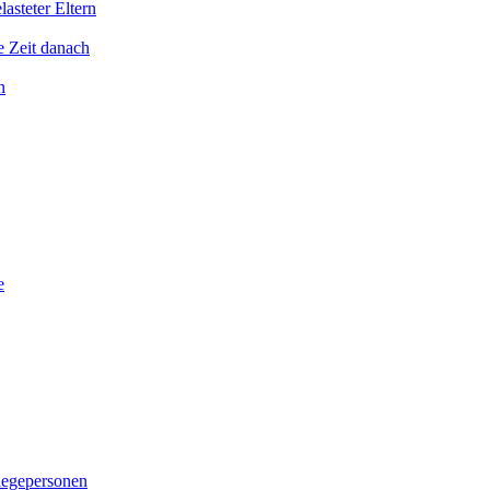
asteter Eltern
e Zeit danach
n
e
legepersonen