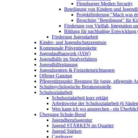
Flensburger Medien Security
Beteiligung von Kindern und Jugendl
Projektförderung "Mach was dr
Broschüre "Beteiligung" für K
Förderung von Vielfalt, Integration u
Bildung für nachhaltige Entwicklung
Förderung Jugendarbeit
Kinder- und Jugendschutzzentrum
Kommunale Präventionskette
Jugendaufbauwerk (JAW)
Jugendhilfe im Strafverfahren
Jugendhilfeplanung
Jugendzentren & Freizeiteinrichtungen
Offener Ganztag
Pflegestützpunkt: Beratung für junge, pflegende 
Schulpsychologische Beratungsstelle
Schulsozialarbeit
Schulsozialarbeit kurz erklärt
Arbeitsweise der Schulsozialarbeit (6 Säulen
Wen kann ich wo ansprechen - ein Überblic
Übergang Schule-Beruf
Jugendberufsagentur
Jugend STÄRKEN im Quartier
Jugend Stärken
Careleaver