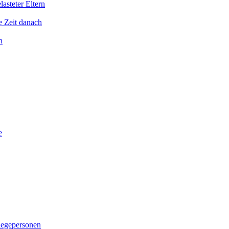
asteter Eltern
e Zeit danach
n
e
legepersonen