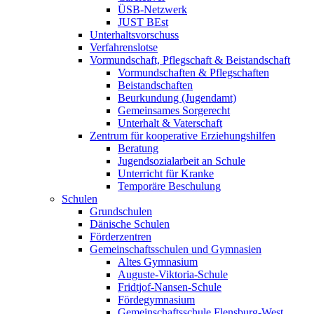
ÜSB-Netzwerk
JUST BEst
Unterhaltsvorschuss
Verfahrenslotse
Vormundschaft, Pflegschaft & Beistandschaft
Vormundschaften & Pflegschaften
Beistandschaften
Beurkundung (Jugendamt)
Gemeinsames Sorgerecht
Unterhalt & Vaterschaft
Zentrum für kooperative Erziehungshilfen
Beratung
Jugendsozialarbeit an Schule
Unterricht für Kranke
Temporäre Beschulung
Schulen
Grundschulen
Dänische Schulen
Förderzentren
Gemeinschaftsschulen und Gymnasien
Altes Gymnasium
Auguste-Viktoria-Schule
Fridtjof-Nansen-Schule
Fördegymnasium
Gemeinschaftsschule Flensburg-West