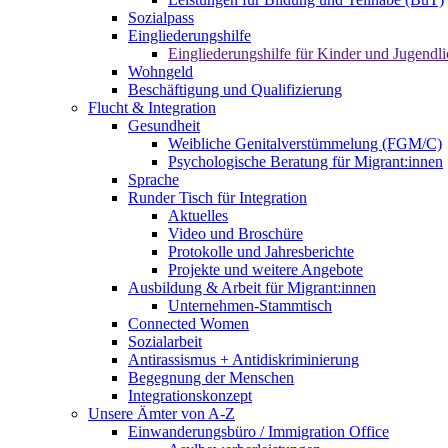
Sozialpass
Eingliederungshilfe
Eingliederungshilfe für Kinder und Jugendli
Wohngeld
Beschäftigung und Qualifizierung
Flucht & Integration
Gesundheit
Weibliche Genitalverstümmelung (FGM/C)
Psychologische Beratung für Migrant:innen
Sprache
Runder Tisch für Integration
Aktuelles
Video und Broschüre
Protokolle und Jahresberichte
Projekte und weitere Angebote
Ausbildung & Arbeit für Migrant:innen
Unternehmen-Stammtisch
Connected Women
Sozialarbeit
Antirassismus + Antidiskriminierung
Begegnung der Menschen
Integrationskonzept
Unsere Ämter von A-Z
Einwanderungsbüro / Immigration Office