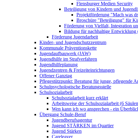
Flensburger Medien Security
Beteiligung von Kindern und Jugendl
Projektförderung "Mach was dr
Broschüre "Beteiligung" für K
Förderung von Vielfalt, Integration u
Bildung für nachhaltige Entwicklung
Förderung Jugendarbeit
Kinder- und Jugendschutzzentrum
Kommunale Präventionskette
Jugendaufbauwerk (JAW)
Jugendhilfe im Strafverfahren
Jugendhilfeplanung
Jugendzentren & Freizeiteinrichtungen
Offener Ganztag
Pflegestützpunkt: Beratung für junge, pflegende 
Schulpsychologische Beratungsstelle
Schulsozialarbeit
Schulsozialarbeit kurz erklärt
Arbeitsweise der Schulsozialarbeit (6 Säulen
Wen kann ich wo ansprechen - ein Überblic
Übergang Schule-Beruf
Jugendberufsagentur
Jugend STÄRKEN im Quartier
Jugend Stärken
Careleaver