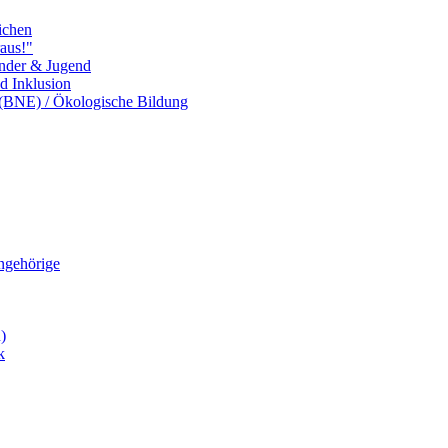
ichen
aus!"
inder & Jugend
nd Inklusion
 (BNE) / Ökologische Bildung
Angehörige
)
k