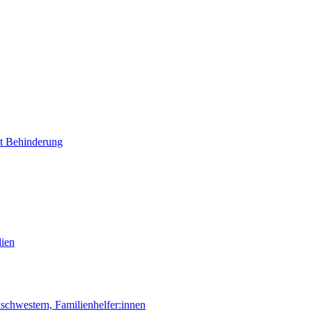
it Behinderung
lien
chwestern, Familienhelfer:innen