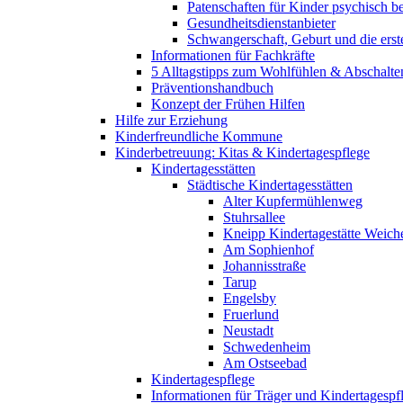
Patenschaften für Kinder psychisch bel
Gesundheitsdienstanbieter
Schwangerschaft, Geburt und die erst
Informationen für Fachkräfte
5 Alltagstipps zum Wohlfühlen & Abschalte
Präventionshandbuch
Konzept der Frühen Hilfen
Hilfe zur Erziehung
Kinderfreundliche Kommune
Kinderbetreuung: Kitas & Kindertagespflege
Kindertagesstätten
Städtische Kindertagesstätten
Alter Kupfermühlenweg
Stuhrsallee
Kneipp Kindertagestätte Weich
Am Sophienhof
Johannisstraße
Tarup
Engelsby
Fruerlund
Neustadt
Schwedenheim
Am Ostseebad
Kindertagespflege
Informationen für Träger und Kindertagespf