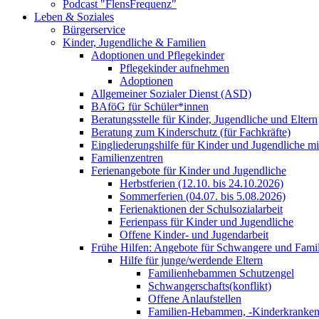
Podcast "FlensFrequenz"
Leben & Soziales
Bürgerservice
Kinder, Jugendliche & Familien
Adoptionen und Pflegekinder
Pflegekinder aufnehmen
Adoptionen
Allgemeiner Sozialer Dienst (ASD)
BAföG für Schüler*innen
Beratungsstelle für Kinder, Jugendliche und Eltern
Beratung zum Kinderschutz (für Fachkräfte)
Eingliederungshilfe für Kinder und Jugendliche m
Familienzentren
Ferienangebote für Kinder und Jugendliche
Herbstferien (12.10. bis 24.10.2026)
Sommerferien (04.07. bis 5.08.2026)
Ferienaktionen der Schulsozialarbeit
Ferienpass für Kinder und Jugendliche
Offene Kinder- und Jugendarbeit
Frühe Hilfen: Angebote für Schwangere und Fami
Hilfe für junge/werdende Eltern
Familienhebammen Schutzengel
Schwangerschafts(konflikt)
Offene Anlaufstellen
Familien-Hebammen, -Kinderkrankens