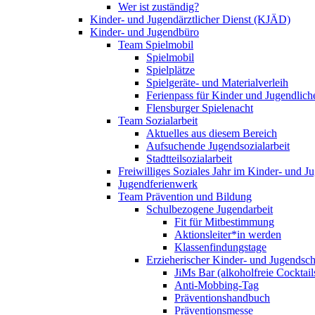
Wer ist zuständig?
Kinder- und Jugendärztlicher Dienst (KJÄD)
Kinder- und Jugendbüro
Team Spielmobil
Spielmobil
Spielplätze
Spielgeräte- und Materialverleih
Ferienpass für Kinder und Jugendlich
Flensburger Spielenacht
Team Sozialarbeit
Aktuelles aus diesem Bereich
Aufsuchende Jugendsozialarbeit
Stadtteilsozialarbeit
Freiwilliges Soziales Jahr im Kinder- und 
Jugendferienwerk
Team Prävention und Bildung
Schulbezogene Jugendarbeit
Fit für Mitbestimmung
Aktionsleiter*in werden
Klassenfindungstage
Erzieherischer Kinder- und Jugendsch
JiMs Bar (alkoholfreie Cocktail
Anti-Mobbing-Tag
Präventionshandbuch
Präventionsmesse