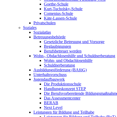
Goethe-Schule
Kurt-Tucholsky-Schule
Comenius-Schule
Käte-Lassen-Schule
Privatschulen
Soziales
Sozialatlas
Betreuungsbehörde
Gesetzliche Betreuung und Vorsorge
Beglaubigungen
Berufsbetreuer werden
Wohn-, Obdachlosenhilfe und Schuldnerberatung
Wohn- und Obdachlosenhilfe
Schuldnerberatung
Ausbildungsförderung (BAföG)
Unterhaltsvorschuss
Jugendaufbauwerk
Die Produktionsschule
Handlungskonzept STEP
Die Berufsvorbereitende Bildungsmaßnahm
Das Assessmentcenter
BERAB
Next Level
Leistungen für Bildung und Teilhabe
Leistungen für Bildung und Teilhabe (BuT)