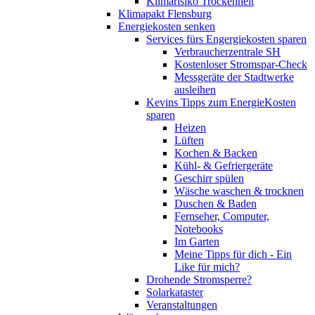
Klimarisiko Trockenheit
Klimapakt Flensburg
Energiekosten senken
Services fürs Engergiekosten sparen
Verbraucherzentrale SH
Kostenloser Stromspar-Check
Messgeräte der Stadtwerke
ausleihen
Kevins Tipps zum EnergieKosten
sparen
Heizen
Lüften
Kochen & Backen
Kühl- & Gefriergeräte
Geschirr spülen
Wäsche waschen & trocknen
Duschen & Baden
Fernseher, Computer,
Notebooks
Im Garten
Meine Tipps für dich - Ein
Like für mich?
Drohende Stromsperre?
Solarkataster
Veranstaltungen