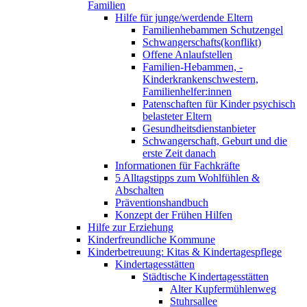
Familien
Hilfe für junge/werdende Eltern
Familienhebammen Schutzengel
Schwangerschafts(konflikt)
Offene Anlaufstellen
Familien-Hebammen, -
Kinderkrankenschwestern,
Familienhelfer:innen
Patenschaften für Kinder psychisch
belasteter Eltern
Gesundheitsdienstanbieter
Schwangerschaft, Geburt und die
erste Zeit danach
Informationen für Fachkräfte
5 Alltagstipps zum Wohlfühlen &
Abschalten
Präventionshandbuch
Konzept der Frühen Hilfen
Hilfe zur Erziehung
Kinderfreundliche Kommune
Kinderbetreuung: Kitas & Kindertagespflege
Kindertagesstätten
Städtische Kindertagesstätten
Alter Kupfermühlenweg
Stuhrsallee