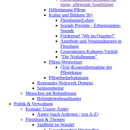
junge, pflegende Angehörige
Hilfeplanung Pflege
Kultur und Bildung 50+
FlensburgerLeben
Soziale Projekte - Erbsensuppen-
Spende
Fördertopf "Wir im Quartier!"
Angebote und Veranstaltungen in
Flensburg
Generationen-Kulturen-Vielfalt
"Die Notfallmappe"
Pflege-Wegweiser
(Teil-)Kostenübernahme der
Pflegekasse
Pflegebedarfsplanung
Regionales Netzwerk Demenz
Seniorenbeirat
Menschen mit Behinderung
Behindertenbeauftragter
Politik & Verwaltung
Kontakt: Unsere Ämter
Ämter (nach Anliegen / von A-Z)
Flensburg & Themen
Stadtbild im Wandel
Gewerbegebiet Westerallee