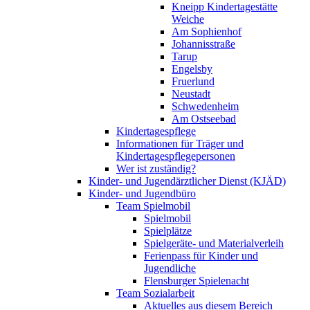
Kneipp Kindertagestätte
Weiche
Am Sophienhof
Johannisstraße
Tarup
Engelsby
Fruerlund
Neustadt
Schwedenheim
Am Ostseebad
Kindertagespflege
Informationen für Träger und
Kindertagespflegepersonen
Wer ist zuständig?
Kinder- und Jugendärztlicher Dienst (KJÄD)
Kinder- und Jugendbüro
Team Spielmobil
Spielmobil
Spielplätze
Spielgeräte- und Materialverleih
Ferienpass für Kinder und
Jugendliche
Flensburger Spielenacht
Team Sozialarbeit
Aktuelles aus diesem Bereich