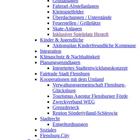
Grünanlagen
Fahrrad-Abstellanlagen
Kleinspielfelder
Überdachungen / Unterstände
Feuerstellen / Grillplätze
Skate-Anlagen
Inklusiver Spielplatz Hestoft
Kinder & Jugendliche
Aktionsplan Kinderfreundliche Kommune
Integration
Klimaschutz & Nachhaltigkeit
Planungsgrundlagen
Integriertes Stadtentwicklungskonzept
Fairtrade Stadt Flensburg
Kooperationen mit dem Umland
Verwaltungsgemeinschaft Flensburg-
Glücksburg
Tourismus Agentur Flensburger Förde
Zweckverband WEG
Grenzdreieck
Region Sönderjylland-Schleswig
Stadtrecht
Entgeltordnungen
Soziales
Flensburg.City