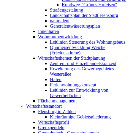
Rundweg "Grünes Hufeisen"
Straßengestaltung
Landschaftsplan der Stadt Flensburg
naturtalent
Generalentwässerungsplan
Innenhafen
Wohnraumentwicklung
Leitlinien Steuerung des Wohnungsbaus
Quartiersentwicklung Weiche
(Friedenskirche)
Wirtschaftsthemen der Stadtplanung
Zentren- und Einzelhandelskonzept
Erweiterung des Gewerbegebietes
Westerallee
Hafen
Ferienwohnungskonzept
Leitlinien zur Entwicklung von
Gewerbeflächen
Flächenmanagement
Wirtschaftsstandort
Flensburg in Zahlen
Kleinräumige Gebietsgliederung
Wirtschaftsprofil
Grenzpendeln
Grenzdreieck - Grænsetrekanten