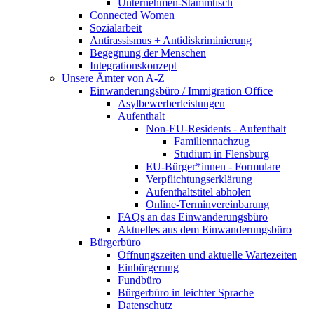
Unternehmen-Stammtisch
Connected Women
Sozialarbeit
Antirassismus + Antidiskriminierung
Begegnung der Menschen
Integrationskonzept
Unsere Ämter von A-Z
Einwanderungsbüro / Immigration Office
Asylbewerberleistungen
Aufenthalt
Non-EU-Residents - Aufenthalt
Familiennachzug
Studium in Flensburg
EU-Bürger*innen - Formulare
Verpflichtungserklärung
Aufenthaltstitel abholen
Online-Terminvereinbarung
FAQs an das Einwanderungsbüro
Aktuelles aus dem Einwanderungsbüro
Bürgerbüro
Öffnungszeiten und aktuelle Wartezeiten
Einbürgerung
Fundbüro
Bürgerbüro in leichter Sprache
Datenschutz