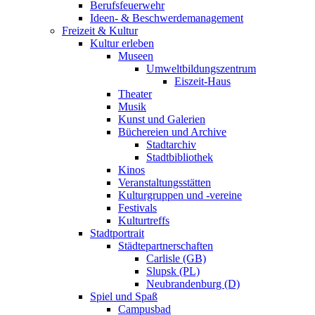
Berufsfeuerwehr
Ideen- & Beschwerdemanagement
Freizeit & Kultur
Kultur erleben
Museen
Umweltbildungszentrum
Eiszeit-Haus
Theater
Musik
Kunst und Galerien
Büchereien und Archive
Stadtarchiv
Stadtbibliothek
Kinos
Veranstaltungsstätten
Kulturgruppen und -vereine
Festivals
Kulturtreffs
Stadtportrait
Städtepartnerschaften
Carlisle (GB)
Slupsk (PL)
Neubrandenburg (D)
Spiel und Spaß
Campusbad