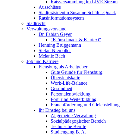
Ratsversammlung im LIVE Stream
Ausschüsse
Stadtpräsidentin Susanne Schäfer-Quäck
Ratsinformationssystem
Stadtrecht
Verwaltungsvorstand
Dr. Fabian Geyer
"Klönschnack & Klartext"
Henning Brüggemann
Stefan Niemöller
Melanie Bach
Job und Karriere
Flensburg als Arbeitgeber
Gute Gründe für Flensburg
Übersichtskarte
Work-Life-Balance
Gesundheit
Personalentwicklung
Fort- und Weiterbildung
Frauenförderung und Gleichstellung
Ihr Einstieg bei uns
Allgemeine Verwaltung
Sozialpädagogischer Bereich
Technische Berufe
Studiengang B. A.