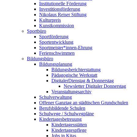
Institutionelle Förderung
Investitionsförderung
Nikolaus Reiser Stiftung
Kulturpreis
Kunstkommission
Sportbüro
Sportförderung
Sportentwicklung
Sportmeister*innen-Ehrung
Ferienschwimmen
Bildungsbüro
Bildungsplanung
Bildungsberichterstattung
Pädagogische Werkstatt
DigitalerDienstag & Donnerstag
Newsletter Digitaler Donnerstag
Veranstaltungsarchiv
Schulverwaltung
Offener Ganztag an städtischen Grundschulen
Berufsbildende Schulen
Schulwege / Schulwegpläne
Kindertagesbetreuung
Kindertagesstätten
Kindertagespflege
Jobs in Kitas