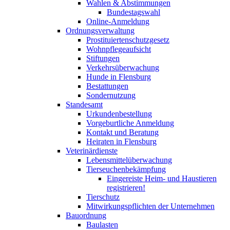
Wahlen & Abstimmungen
Bundestagswahl
Online-Anmeldung
Ordnungsverwaltung
Prostituiertenschutzgesetz
Wohnpflegeaufsicht
Stiftungen
Verkehrsüberwachung
Hunde in Flensburg
Bestattungen
Sondernutzung
Standesamt
Urkundenbestellung
Vorgeburtliche Anmeldung
Kontakt und Beratung
Heiraten in Flensburg
Veterinärdienste
Lebensmittelüberwachung
Tierseuchenbekämpfung
Eingereiste Heim- und Haustieren
registrieren!
Tierschutz
Mitwirkungspflichten der Unternehmen
Bauordnung
Baulasten