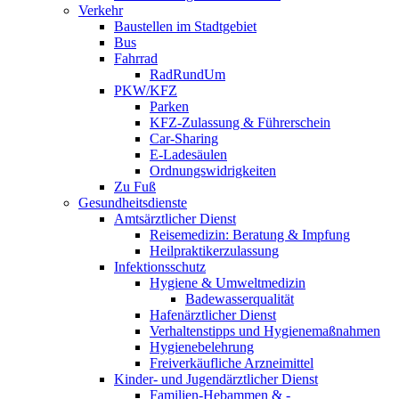
Verkehr
Baustellen im Stadtgebiet
Bus
Fahrrad
RadRundUm
PKW/KFZ
Parken
KFZ-Zulassung & Führerschein
Car-Sharing
E-Ladesäulen
Ordnungswidrigkeiten
Zu Fuß
Gesundheitsdienste
Amtsärztlicher Dienst
Reisemedizin: Beratung & Impfung
Heilpraktikerzulassung
Infektionsschutz
Hygiene & Umweltmedizin
Badewasserqualität
Hafenärztlicher Dienst
Verhaltenstipps und Hygienemaßnahmen
Hygienebelehrung
Freiverkäufliche Arzneimittel
Kinder- und Jugendärztlicher Dienst
Familien-Hebammen & -