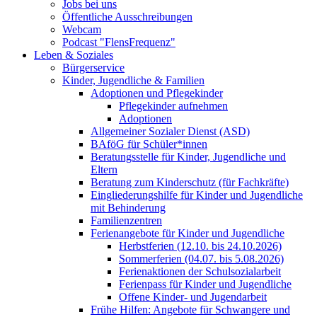
Jobs bei uns
Öffentliche Ausschreibungen
Webcam
Podcast "FlensFrequenz"
Leben & Soziales
Bürgerservice
Kinder, Jugendliche & Familien
Adoptionen und Pflegekinder
Pflegekinder aufnehmen
Adoptionen
Allgemeiner Sozialer Dienst (ASD)
BAföG für Schüler*innen
Beratungsstelle für Kinder, Jugendliche und
Eltern
Beratung zum Kinderschutz (für Fachkräfte)
Eingliederungshilfe für Kinder und Jugendliche
mit Behinderung
Familienzentren
Ferienangebote für Kinder und Jugendliche
Herbstferien (12.10. bis 24.10.2026)
Sommerferien (04.07. bis 5.08.2026)
Ferienaktionen der Schulsozialarbeit
Ferienpass für Kinder und Jugendliche
Offene Kinder- und Jugendarbeit
Frühe Hilfen: Angebote für Schwangere und