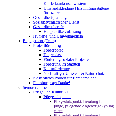
Kinderkrankenschwestern
Umstandskleidung | Erstlingsausstattung
finanzieren
Gesundheitsplanung
Sozialpsychiatrischer Dienst
Gesundheitsberufe
Heilpraktikerzulassung
Hygiene- und Umweltmedizin
Engagement (Team)
Projektförderung
Förderbörse
Dingebörse
Förderung sozialer Projekte
Förderung im Stadtteil
Kulturförderung
Nachhaltiger Umwelt- & Naturschutz
Kostenfreies Parken für Ehrenamtliche
Flensburg sagt Danke!
Senioren/-innen
Pflege und Kultur 50+
Pflegestützpunkt
Pflegestützpunkt: Beratung für
junge, pflegende Angehörige (young
carer)
Pflegestützpunkt: Beratung für