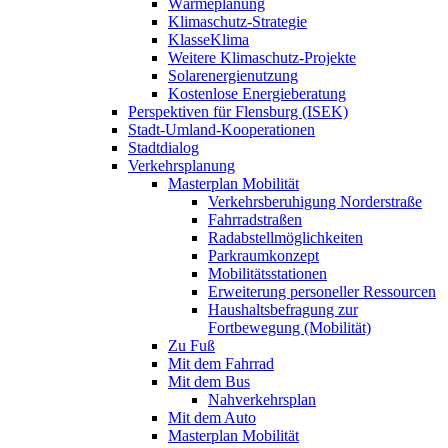
Wärmeplanung
Klimaschutz-Strategie
KlasseKlima
Weitere Klimaschutz-Projekte
Solarenergienutzung
Kostenlose Energieberatung
Perspektiven für Flensburg (ISEK)
Stadt-Umland-Kooperationen
Stadtdialog
Verkehrsplanung
Masterplan Mobilität
Verkehrsberuhigung Norderstraße
Fahrradstraßen
Radabstellmöglichkeiten
Parkraumkonzept
Mobilitätsstationen
Erweiterung personeller Ressourcen
Haushaltsbefragung zur
Fortbewegung (Mobilität)
Zu Fuß
Mit dem Fahrrad
Mit dem Bus
Nahverkehrsplan
Mit dem Auto
Masterplan Mobilität