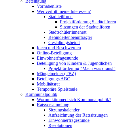
Beteiligung
Vorhabenliste
Wer vertritt meine Interessen?
Stadtteilforen
Projektförderung Stadtteilforen
Sitzungen der Stadtteilforen
Stadtschüler:innenrat
Behindertenbeauftragter
Gestaltungsbeirat
Ideen und Beschwerden
Online-Beteiligung
Einwohnerfragestunde
Beteiligung von Kindern & Jugendlichen
Projektförderung "Mach was draus!"
Mängelmelder (TBZ)
Beteiligungs ABC
Mobilitätsrat
Temporäre Spielstraße
Kommunalpolitik
Worum kümmert sich Kommunalpolitik?
Ratsversammlung
Sitzungskalender
Aufzeichnung der Ratssitzungen
Einwohnerfragestunde
Resolutionen