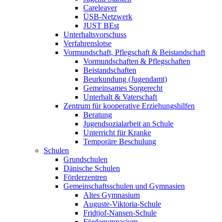
Careleaver
ÜSB-Netzwerk
JUST BEst
Unterhaltsvorschuss
Verfahrenslotse
Vormundschaft, Pflegschaft & Beistandschaft
Vormundschaften & Pflegschaften
Beistandschaften
Beurkundung (Jugendamt)
Gemeinsames Sorgerecht
Unterhalt & Vaterschaft
Zentrum für kooperative Erziehungshilfen
Beratung
Jugendsozialarbeit an Schule
Unterricht für Kranke
Temporäre Beschulung
Schulen
Grundschulen
Dänische Schulen
Förderzentren
Gemeinschaftsschulen und Gymnasien
Altes Gymnasium
Auguste-Viktoria-Schule
Fridtjof-Nansen-Schule
Fördegymnasium