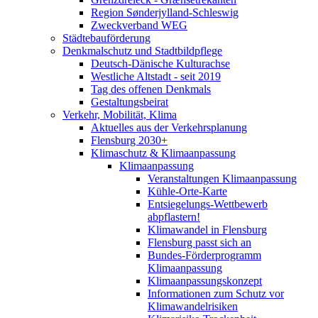
Region Sønderjylland-Schleswig
Zweckverband WEG
Städtebauförderung
Denkmalschutz und Stadtbildpflege
Deutsch-Dänische Kulturachse
Westliche Altstadt - seit 2019
Tag des offenen Denkmals
Gestaltungsbeirat
Verkehr, Mobilität, Klima
Aktuelles aus der Verkehrsplanung
Flensburg 2030+
Klimaschutz & Klimaanpassung
Klimaanpassung
Veranstaltungen Klimaanpassung
Kühle-Orte-Karte
Entsiegelungs-Wettbewerb
abpflastern!
Klimawandel in Flensburg
Flensburg passt sich an
Bundes-Förderprogramm
Klimaanpassung
Klimaanpassungskonzept
Informationen zum Schutz vor
Klimawandelrisiken