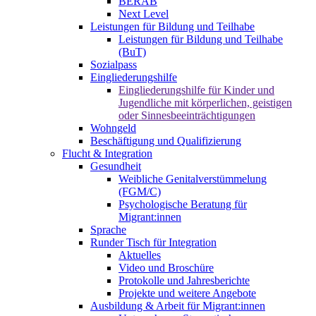
BERAB
Next Level
Leistungen für Bildung und Teilhabe
Leistungen für Bildung und Teilhabe
(BuT)
Sozialpass
Eingliederungshilfe
Eingliederungshilfe für Kinder und
Jugendliche mit körperlichen, geistigen
oder Sinnesbeeinträchtigungen
Wohngeld
Beschäftigung und Qualifizierung
Flucht & Integration
Gesundheit
Weibliche Genitalverstümmelung
(FGM/C)
Psychologische Beratung für
Migrant:innen
Sprache
Runder Tisch für Integration
Aktuelles
Video und Broschüre
Protokolle und Jahresberichte
Projekte und weitere Angebote
Ausbildung & Arbeit für Migrant:innen