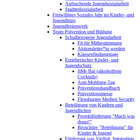
Aufsuchende Jugendsozialarbeit
Stadtteilsozialarbeit
Freiwilliges Soziales Jahr im Kinder- und
Jugendbüro
Jugendferienwerk
Team Prävention und Bildung
Schulbezogene Jugendarbeit
Fit für Mitbestimmung
Aktionsleiter*in werden
Klassenfindungstage
Erzieherischer Kinder- und
Jugendschutz
JiMs Bar (alkoholfreie
Cocktails)
Anti-Mobbing-Tag
Präventionshandbuch
Präventionsmesse
Flensburger Medien Security
Beteiligung von Kindern und
Jugendlichen
Projektförderung "Mach was
draus!"
Broschüre "Beteiligung" für
Kinder & Jugend
Förderung von Vielfalt, Integration