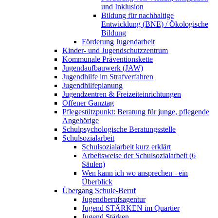
und Inklusion
Bildung für nachhaltige
Entwicklung (BNE) / Ökologische
Bildung
Förderung Jugendarbeit
Kinder- und Jugendschutzzentrum
Kommunale Präventionskette
Jugendaufbauwerk (JAW)
Jugendhilfe im Strafverfahren
Jugendhilfeplanung
Jugendzentren & Freizeiteinrichtungen
Offener Ganztag
Pflegestützpunkt: Beratung für junge, pflegende
Angehörige
Schulpsychologische Beratungsstelle
Schulsozialarbeit
Schulsozialarbeit kurz erklärt
Arbeitsweise der Schulsozialarbeit (6
Säulen)
Wen kann ich wo ansprechen - ein
Überblick
Übergang Schule-Beruf
Jugendberufsagentur
Jugend STÄRKEN im Quartier
Jugend Stärken