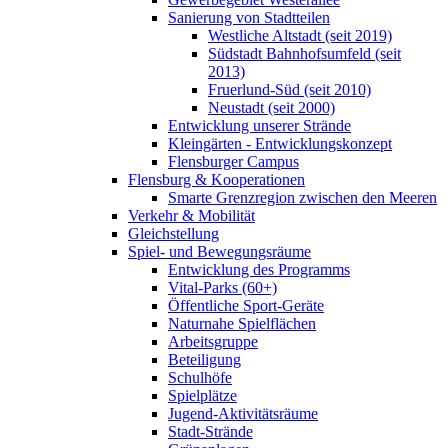
Sanierung von Stadtteilen
Westliche Altstadt (seit 2019)
Südstadt Bahnhofsumfeld (seit
2013)
Fruerlund-Süd (seit 2010)
Neustadt (seit 2000)
Entwicklung unserer Strände
Kleingärten - Entwicklungskonzept
Flensburger Campus
Flensburg & Kooperationen
Smarte Grenzregion zwischen den Meeren
Verkehr & Mobilität
Gleichstellung
Spiel- und Bewegungsräume
Entwicklung des Programms
Vital-Parks (60+)
Öffentliche Sport-Geräte
Naturnahe Spielflächen
Arbeitsgruppe
Beteiligung
Schulhöfe
Spielplätze
Jugend-Aktivitätsräume
Stadt-Strände