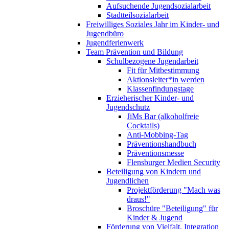
Aufsuchende Jugendsozialarbeit
Stadtteilsozialarbeit
Freiwilliges Soziales Jahr im Kinder- und
Jugendbüro
Jugendferienwerk
Team Prävention und Bildung
Schulbezogene Jugendarbeit
Fit für Mitbestimmung
Aktionsleiter*in werden
Klassenfindungstage
Erzieherischer Kinder- und
Jugendschutz
JiMs Bar (alkoholfreie
Cocktails)
Anti-Mobbing-Tag
Präventionshandbuch
Präventionsmesse
Flensburger Medien Security
Beteiligung von Kindern und
Jugendlichen
Projektförderung "Mach was
draus!"
Broschüre "Beteiligung" für
Kinder & Jugend
Förderung von Vielfalt, Integration