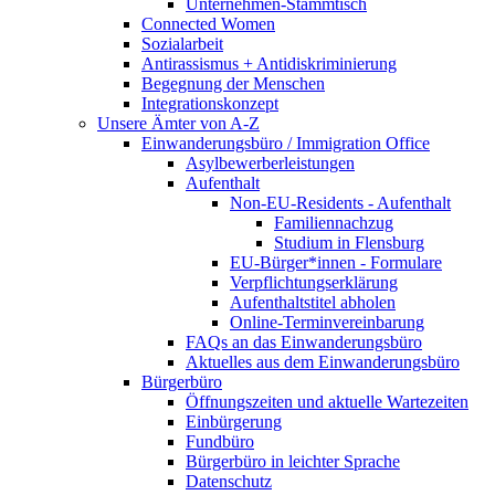
Unternehmen-Stammtisch
Connected Women
Sozialarbeit
Antirassismus + Antidiskriminierung
Begegnung der Menschen
Integrationskonzept
Unsere Ämter von A-Z
Einwanderungsbüro / Immigration Office
Asylbewerberleistungen
Aufenthalt
Non-EU-Residents - Aufenthalt
Familiennachzug
Studium in Flensburg
EU-Bürger*innen - Formulare
Verpflichtungserklärung
Aufenthaltstitel abholen
Online-Terminvereinbarung
FAQs an das Einwanderungsbüro
Aktuelles aus dem Einwanderungsbüro
Bürgerbüro
Öffnungszeiten und aktuelle Wartezeiten
Einbürgerung
Fundbüro
Bürgerbüro in leichter Sprache
Datenschutz