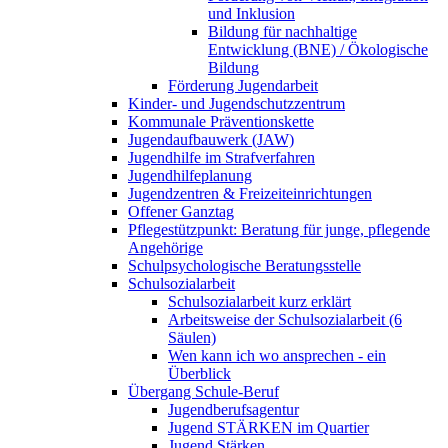
und Inklusion
Bildung für nachhaltige
Entwicklung (BNE) / Ökologische
Bildung
Förderung Jugendarbeit
Kinder- und Jugendschutzzentrum
Kommunale Präventionskette
Jugendaufbauwerk (JAW)
Jugendhilfe im Strafverfahren
Jugendhilfeplanung
Jugendzentren & Freizeiteinrichtungen
Offener Ganztag
Pflegestützpunkt: Beratung für junge, pflegende
Angehörige
Schulpsychologische Beratungsstelle
Schulsozialarbeit
Schulsozialarbeit kurz erklärt
Arbeitsweise der Schulsozialarbeit (6
Säulen)
Wen kann ich wo ansprechen - ein
Überblick
Übergang Schule-Beruf
Jugendberufsagentur
Jugend STÄRKEN im Quartier
Jugend Stärken