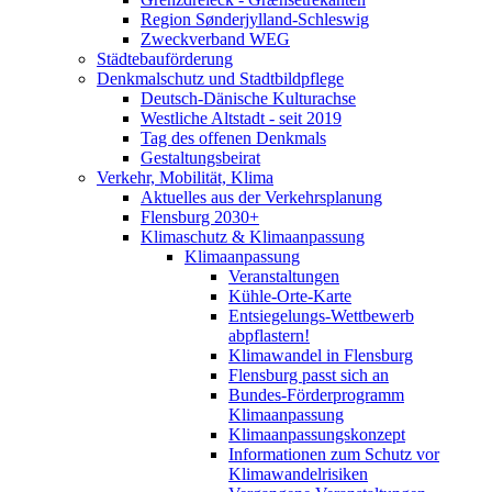
Region Sønderjylland-Schleswig
Zweckverband WEG
Städtebauförderung
Denkmalschutz und Stadtbildpflege
Deutsch-Dänische Kulturachse
Westliche Altstadt - seit 2019
Tag des offenen Denkmals
Gestaltungsbeirat
Verkehr, Mobilität, Klima
Aktuelles aus der Verkehrsplanung
Flensburg 2030+
Klimaschutz & Klimaanpassung
Klimaanpassung
Veranstaltungen
Kühle-Orte-Karte
Entsiegelungs-Wettbewerb
abpflastern!
Klimawandel in Flensburg
Flensburg passt sich an
Bundes-Förderprogramm
Klimaanpassung
Klimaanpassungskonzept
Informationen zum Schutz vor
Klimawandelrisiken