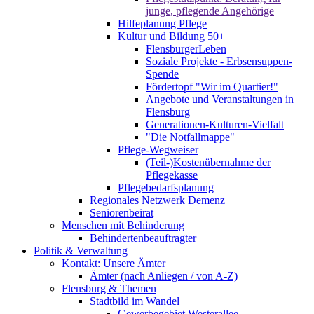
junge, pflegende Angehörige
Hilfeplanung Pflege
Kultur und Bildung 50+
FlensburgerLeben
Soziale Projekte - Erbsensuppen-
Spende
Fördertopf "Wir im Quartier!"
Angebote und Veranstaltungen in
Flensburg
Generationen-Kulturen-Vielfalt
"Die Notfallmappe"
Pflege-Wegweiser
(Teil-)Kostenübernahme der
Pflegekasse
Pflegebedarfsplanung
Regionales Netzwerk Demenz
Seniorenbeirat
Menschen mit Behinderung
Behindertenbeauftragter
Politik & Verwaltung
Kontakt: Unsere Ämter
Ämter (nach Anliegen / von A-Z)
Flensburg & Themen
Stadtbild im Wandel
Gewerbegebiet Westerallee