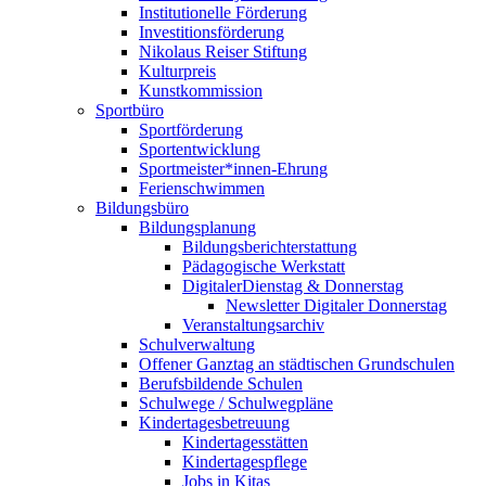
Institutionelle Förderung
Investitionsförderung
Nikolaus Reiser Stiftung
Kulturpreis
Kunstkommission
Sportbüro
Sportförderung
Sportentwicklung
Sportmeister*innen-Ehrung
Ferienschwimmen
Bildungsbüro
Bildungsplanung
Bildungsberichterstattung
Pädagogische Werkstatt
DigitalerDienstag & Donnerstag
Newsletter Digitaler Donnerstag
Veranstaltungsarchiv
Schulverwaltung
Offener Ganztag an städtischen Grundschulen
Berufsbildende Schulen
Schulwege / Schulwegpläne
Kindertagesbetreuung
Kindertagesstätten
Kindertagespflege
Jobs in Kitas