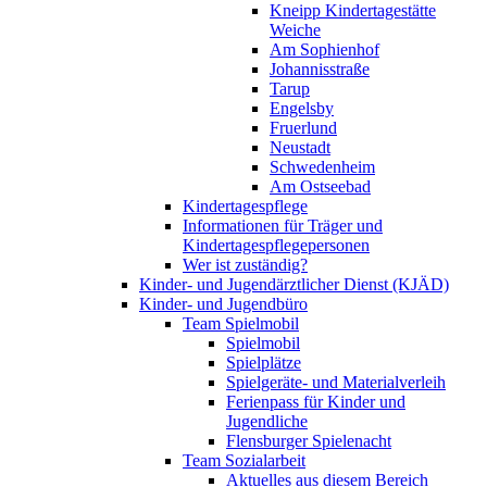
Kneipp Kindertagestätte
Weiche
Am Sophienhof
Johannisstraße
Tarup
Engelsby
Fruerlund
Neustadt
Schwedenheim
Am Ostseebad
Kindertagespflege
Informationen für Träger und
Kindertagespflegepersonen
Wer ist zuständig?
Kinder- und Jugendärztlicher Dienst (KJÄD)
Kinder- und Jugendbüro
Team Spielmobil
Spielmobil
Spielplätze
Spielgeräte- und Materialverleih
Ferienpass für Kinder und
Jugendliche
Flensburger Spielenacht
Team Sozialarbeit
Aktuelles aus diesem Bereich