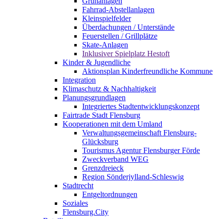
Grünanlagen
Fahrrad-Abstellanlagen
Kleinspielfelder
Überdachungen / Unterstände
Feuerstellen / Grillplätze
Skate-Anlagen
Inklusiver Spielplatz Hestoft
Kinder & Jugendliche
Aktionsplan Kinderfreundliche Kommune
Integration
Klimaschutz & Nachhaltigkeit
Planungsgrundlagen
Integriertes Stadtentwicklungskonzept
Fairtrade Stadt Flensburg
Kooperationen mit dem Umland
Verwaltungsgemeinschaft Flensburg-
Glücksburg
Tourismus Agentur Flensburger Förde
Zweckverband WEG
Grenzdreieck
Region Sönderjylland-Schleswig
Stadtrecht
Entgeltordnungen
Soziales
Flensburg.City