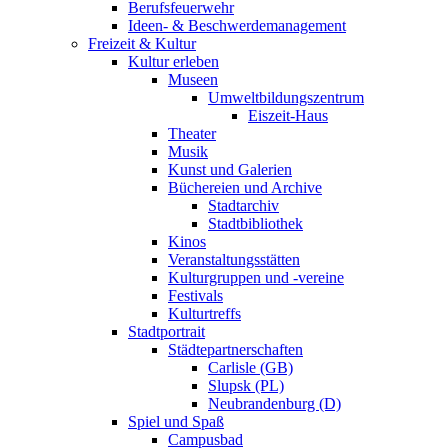
Berufsfeuerwehr
Ideen- & Beschwerdemanagement
Freizeit & Kultur
Kultur erleben
Museen
Umweltbildungszentrum
Eiszeit-Haus
Theater
Musik
Kunst und Galerien
Büchereien und Archive
Stadtarchiv
Stadtbibliothek
Kinos
Veranstaltungsstätten
Kulturgruppen und -vereine
Festivals
Kulturtreffs
Stadtportrait
Städtepartnerschaften
Carlisle (GB)
Slupsk (PL)
Neubrandenburg (D)
Spiel und Spaß
Campusbad