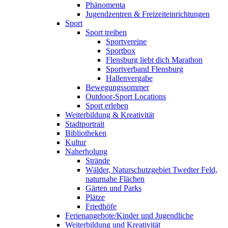
Phänomenta
Jugendzentren & Freizeiteinrichtungen
Sport
Sport treiben
Sportvereine
Sportbox
Flensburg liebt dich Marathon
Sportverband Flensburg
Hallenvergabe
Bewegungssommer
Outdoor-Sport Locations
Sport erleben
Weiterbildung & Kreativität
Stadtportrait
Bibliotheken
Kultur
Naherholung
Strände
Wälder, Naturschutzgebiet Twedter Feld,
naturnahe Flächen
Gärten und Parks
Plätze
Friedhöfe
Ferienangebote/Kinder und Jugendliche
Weiterbildung und Kreativität