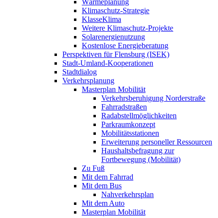
Wärmeplanung
Klimaschutz-Strategie
KlasseKlima
Weitere Klimaschutz-Projekte
Solarenergienutzung
Kostenlose Energieberatung
Perspektiven für Flensburg (ISEK)
Stadt-Umland-Kooperationen
Stadtdialog
Verkehrsplanung
Masterplan Mobilität
Verkehrsberuhigung Norderstraße
Fahrradstraßen
Radabstellmöglichkeiten
Parkraumkonzept
Mobilitätsstationen
Erweiterung personeller Ressourcen
Haushaltsbefragung zur
Fortbewegung (Mobilität)
Zu Fuß
Mit dem Fahrrad
Mit dem Bus
Nahverkehrsplan
Mit dem Auto
Masterplan Mobilität