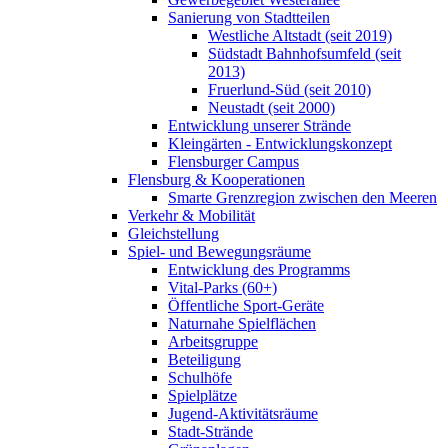
Sanierung von Stadtteilen
Westliche Altstadt (seit 2019)
Südstadt Bahnhofsumfeld (seit
2013)
Fruerlund-Süd (seit 2010)
Neustadt (seit 2000)
Entwicklung unserer Strände
Kleingärten - Entwicklungskonzept
Flensburger Campus
Flensburg & Kooperationen
Smarte Grenzregion zwischen den Meeren
Verkehr & Mobilität
Gleichstellung
Spiel- und Bewegungsräume
Entwicklung des Programms
Vital-Parks (60+)
Öffentliche Sport-Geräte
Naturnahe Spielflächen
Arbeitsgruppe
Beteiligung
Schulhöfe
Spielplätze
Jugend-Aktivitätsräume
Stadt-Strände