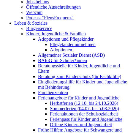
Jobs bei uns
Öffentliche Ausschreibungen
Webcam
Podcast "FlensFrequenz"
Leben & Soziales
Bürgerservice
Kinder, Jugendliche & Familien
Adoptionen und Pflegekinder
Pflegekinder aufnehmen
Adoptionen
Allgemeiner Sozialer Dienst (ASD)
BAföG für Schüler*innen
Beratungsstelle für Kinder, Jugendliche und
Eltern
Beratung zum Kinderschutz (für Fachkräfte)
Eingliederungshilfe für Kinder und Jugendliche
mit Behinderung
Familienzentren
Ferienangebote für Kinder und Jugendliche
Herbstferien (12.10. bis 24.10.2026)
Sommerferien (04.07. bis 5.08.2026)
Ferienaktionen der Schulsozialarbeit
Ferienpass für Kinder und Jugendliche
Offene Kinder- und Jugendarbeit
Frühe Hilfen: Angebote für Schwangere und