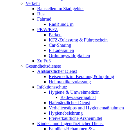
Verkehr
Baustellen im Stadtgebiet
Bus
Fahrrad
RadRundUm
PKW/KFZ
Parken
KFZ-Zulassung & Führerschein
Car-Sharing
E-Ladesäulen
Ordnungswidrigkeiten
Zu Fuß
Gesundheitsdienste
Amtsärztlicher Dienst
Reisemedizin: Beratung & Impfung
Heilpraktikerzulassung
Infektionsschutz
Hygiene & Umweltmedizin
Badewasserqualität
Hafenärztlicher Dienst
Verhaltenstipps und Hygienemaßnahmen
Hygienebelehrung
Freiverkäufliche Arzneimittel
Kinder- und Jugendärztlicher Dienst
Familien-Hebammen & -