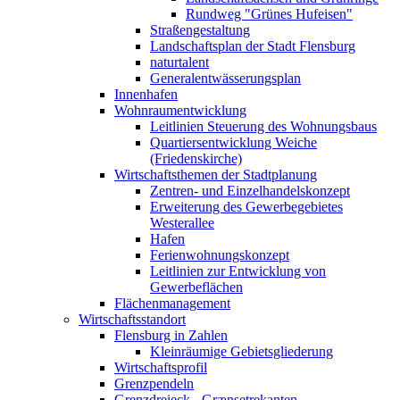
Rundweg "Grünes Hufeisen"
Straßengestaltung
Landschaftsplan der Stadt Flensburg
naturtalent
Generalentwässerungsplan
Innenhafen
Wohnraumentwicklung
Leitlinien Steuerung des Wohnungsbaus
Quartiersentwicklung Weiche
(Friedenskirche)
Wirtschaftsthemen der Stadtplanung
Zentren- und Einzelhandelskonzept
Erweiterung des Gewerbegebietes
Westerallee
Hafen
Ferienwohnungskonzept
Leitlinien zur Entwicklung von
Gewerbeflächen
Flächenmanagement
Wirtschaftsstandort
Flensburg in Zahlen
Kleinräumige Gebietsgliederung
Wirtschaftsprofil
Grenzpendeln
Grenzdreieck - Grænsetrekanten