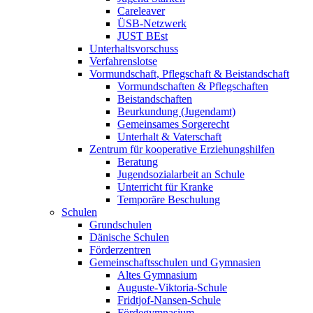
Careleaver
ÜSB-Netzwerk
JUST BEst
Unterhaltsvorschuss
Verfahrenslotse
Vormundschaft, Pflegschaft & Beistandschaft
Vormundschaften & Pflegschaften
Beistandschaften
Beurkundung (Jugendamt)
Gemeinsames Sorgerecht
Unterhalt & Vaterschaft
Zentrum für kooperative Erziehungshilfen
Beratung
Jugendsozialarbeit an Schule
Unterricht für Kranke
Temporäre Beschulung
Schulen
Grundschulen
Dänische Schulen
Förderzentren
Gemeinschaftsschulen und Gymnasien
Altes Gymnasium
Auguste-Viktoria-Schule
Fridtjof-Nansen-Schule
Fördegymnasium