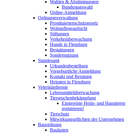
Wahlen & Abstimmungen
Bundestagswahl
Online-Anmeldung
Ordnungsverwaltung
Prostituiertenschutzgesetz
Wohnpflegeaufsicht
Stiftungen
Verkehrsüberwachung
Hunde in Flensburg
Bestattungen
Sondernutzung
Standesamt
Urkundenbestellung
Vorgeburtliche Anmeldung
Kontakt und Beratung
Heiraten in Flensburg
Veterinärdienste
Lebensmittelüberwachung
Tierseuchenbekämpfung
Eingereiste Heim- und Haustieren
registrieren!
Tierschutz
Mitwirkungspflichten der Unternehmen
Bauordnung
Baulasten