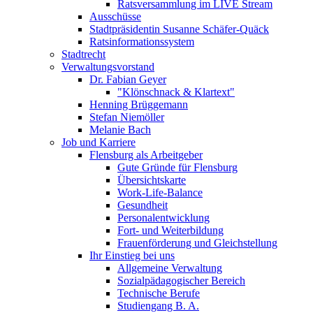
Ratsversammlung im LIVE Stream
Ausschüsse
Stadtpräsidentin Susanne Schäfer-Quäck
Ratsinformationssystem
Stadtrecht
Verwaltungsvorstand
Dr. Fabian Geyer
"Klönschnack & Klartext"
Henning Brüggemann
Stefan Niemöller
Melanie Bach
Job und Karriere
Flensburg als Arbeitgeber
Gute Gründe für Flensburg
Übersichtskarte
Work-Life-Balance
Gesundheit
Personalentwicklung
Fort- und Weiterbildung
Frauenförderung und Gleichstellung
Ihr Einstieg bei uns
Allgemeine Verwaltung
Sozialpädagogischer Bereich
Technische Berufe
Studiengang B. A.