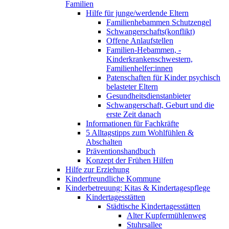
Familien
Hilfe für junge/werdende Eltern
Familienhebammen Schutzengel
Schwangerschafts(konflikt)
Offene Anlaufstellen
Familien-Hebammen, -
Kinderkrankenschwestern,
Familienhelfer:innen
Patenschaften für Kinder psychisch
belasteter Eltern
Gesundheitsdienstanbieter
Schwangerschaft, Geburt und die
erste Zeit danach
Informationen für Fachkräfte
5 Alltagstipps zum Wohlfühlen &
Abschalten
Präventionshandbuch
Konzept der Frühen Hilfen
Hilfe zur Erziehung
Kinderfreundliche Kommune
Kinderbetreuung: Kitas & Kindertagespflege
Kindertagesstätten
Städtische Kindertagesstätten
Alter Kupfermühlenweg
Stuhrsallee