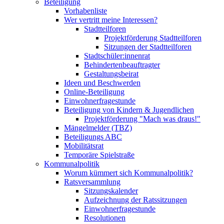
Beteiligung
Vorhabenliste
Wer vertritt meine Interessen?
Stadtteilforen
Projektförderung Stadtteilforen
Sitzungen der Stadtteilforen
Stadtschüler:innenrat
Behindertenbeauftragter
Gestaltungsbeirat
Ideen und Beschwerden
Online-Beteiligung
Einwohnerfragestunde
Beteiligung von Kindern & Jugendlichen
Projektförderung "Mach was draus!"
Mängelmelder (TBZ)
Beteiligungs ABC
Mobilitätsrat
Temporäre Spielstraße
Kommunalpolitik
Worum kümmert sich Kommunalpolitik?
Ratsversammlung
Sitzungskalender
Aufzeichnung der Ratssitzungen
Einwohnerfragestunde
Resolutionen