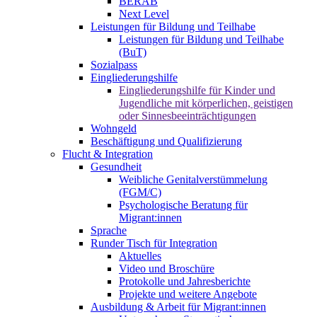
BERAB
Next Level
Leistungen für Bildung und Teilhabe
Leistungen für Bildung und Teilhabe
(BuT)
Sozialpass
Eingliederungshilfe
Eingliederungshilfe für Kinder und
Jugendliche mit körperlichen, geistigen
oder Sinnesbeeinträchtigungen
Wohngeld
Beschäftigung und Qualifizierung
Flucht & Integration
Gesundheit
Weibliche Genitalverstümmelung
(FGM/C)
Psychologische Beratung für
Migrant:innen
Sprache
Runder Tisch für Integration
Aktuelles
Video und Broschüre
Protokolle und Jahresberichte
Projekte und weitere Angebote
Ausbildung & Arbeit für Migrant:innen