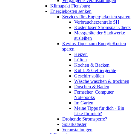
Vergangene Veranstaltungen
Klimapakt Flensburg
Energiekosten senken
Services fürs Engergiekosten sparen
Verbraucherzentrale SH
Kostenloser Stromspar-Check
Messgeräte der Stadtwerke
ausleihen
Kevins Tipps zum EnergieKosten
sparen
Heizen
Lüften
Kochen & Backen
Kühl- & Gefriergeräte
Geschirr spülen
Wäsche waschen & trocknen
Duschen & Baden
Fernseher, Computer,
Notebooks
Im Garten
Meine Tipps für dich - Ein
Like für mich?
Drohende Stromsperre?
Solarkataster
Veranstaltungen