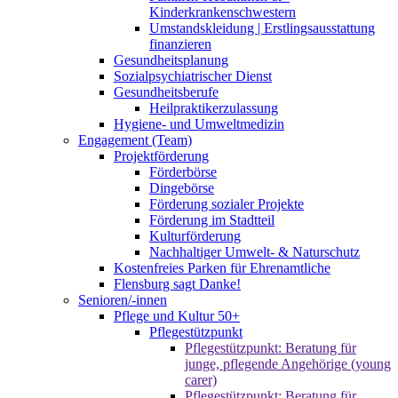
Kinderkrankenschwestern
Umstandskleidung | Erstlingsausstattung
finanzieren
Gesundheitsplanung
Sozialpsychiatrischer Dienst
Gesundheitsberufe
Heilpraktikerzulassung
Hygiene- und Umweltmedizin
Engagement (Team)
Projektförderung
Förderbörse
Dingebörse
Förderung sozialer Projekte
Förderung im Stadtteil
Kulturförderung
Nachhaltiger Umwelt- & Naturschutz
Kostenfreies Parken für Ehrenamtliche
Flensburg sagt Danke!
Senioren/-innen
Pflege und Kultur 50+
Pflegestützpunkt
Pflegestützpunkt: Beratung für
junge, pflegende Angehörige (young
carer)
Pflegestützpunkt: Beratung für