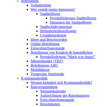
Beteiligung
Vorhabenliste
Wer vertritt meine Interessen?
Stadtteilforen
Projektförderung Stadtteilforen
Sitzungen der Stadtteilforen
Stadtschüler:innenrat
Behindertenbeauftragter
Gestaltungsbeirat
Ideen und Beschwerden
Online-Beteiligung
Einwohnerfragestunde
Beteiligung von Kindern & Jugendlichen
Projektförderung "Mach was draus!"
Mängelmelder (TBZ)
Beteiligungs ABC
Mobilitätsrat
Temporäre Spielstraße
Kommunalpolitik
Worum kümmert sich Kommunalpolitik?
Ratsversammlung
Sitzungskalender
Aufzeichnung der Ratssitzungen
Einwohnerfragestunde
Resolutionen