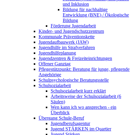
und Inklusion
Bildung für nachhaltige
Entwicklung (BNE) / Ökologische
Bildung
Förderung Jugendarbeit
Kinder- und Jugendschutzzentrum
Kommunale Präventionskette
Jugendaufbauwerk (JAW)
Jugendhilfe im Strafverfahren
Jugendhilfeplanung
Jugendzentren & Freizeiteinrichtungen
Offener Ganztag
Pflegestützpunkt: Beratung für junge, pflegende
Angehörige
Schulpsychologische Beratungsstelle
Schulsozialarbeit
Schulsozialarbeit kurz erklärt
Arbeitsweise der Schulsozialarbeit (6
Säulen)
Wen kann ich wo ansprechen - ein
Überblick
Übergang Schule-Beruf
Jugendberufsagentur
Jugend STÄRKEN im Quartier
Jugend Stärken