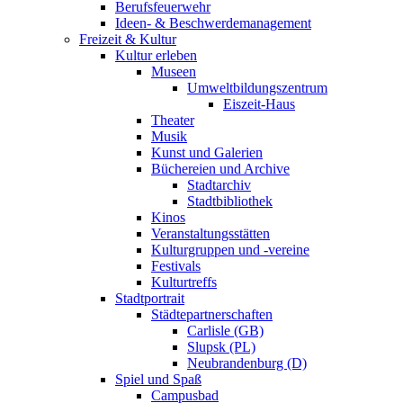
Berufsfeuerwehr
Ideen- & Beschwerdemanagement
Freizeit & Kultur
Kultur erleben
Museen
Umweltbildungszentrum
Eiszeit-Haus
Theater
Musik
Kunst und Galerien
Büchereien und Archive
Stadtarchiv
Stadtbibliothek
Kinos
Veranstaltungsstätten
Kulturgruppen und -vereine
Festivals
Kulturtreffs
Stadtportrait
Städtepartnerschaften
Carlisle (GB)
Slupsk (PL)
Neubrandenburg (D)
Spiel und Spaß
Campusbad