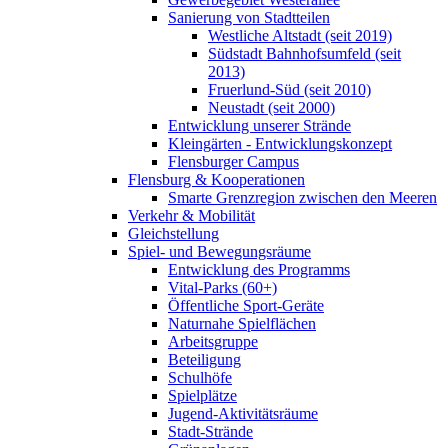
Sanierung von Stadtteilen
Westliche Altstadt (seit 2019)
Südstadt Bahnhofsumfeld (seit
2013)
Fruerlund-Süd (seit 2010)
Neustadt (seit 2000)
Entwicklung unserer Strände
Kleingärten - Entwicklungskonzept
Flensburger Campus
Flensburg & Kooperationen
Smarte Grenzregion zwischen den Meeren
Verkehr & Mobilität
Gleichstellung
Spiel- und Bewegungsräume
Entwicklung des Programms
Vital-Parks (60+)
Öffentliche Sport-Geräte
Naturnahe Spielflächen
Arbeitsgruppe
Beteiligung
Schulhöfe
Spielplätze
Jugend-Aktivitätsräume
Stadt-Strände