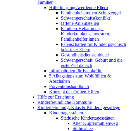
Familien
Hilfe für junge/werdende Eltern
Familienhebammen Schutzengel
Schwangerschafts(konflikt)
Offene Anlaufstellen
Familien-Hebammen, -
Kinderkrankenschwestern,
Familienhelfer:innen
Patenschaften für Kinder psychisch
belasteter Eltern
Gesundheitsdienstanbieter
Schwangerschaft, Geburt und die
erste Zeit danach
Informationen für Fachkräfte
5 Alltagstipps zum Wohlfühlen &
Abschalten
Präventionshandbuch
Konzept der Frühen Hilfen
Hilfe zur Erziehung
Kinderfreundliche Kommune
Kinderbetreuung: Kitas & Kindertagespflege
Kindertagesstätten
Städtische Kindertagesstätten
Alter Kupfermühlenweg
Stuhrsallee