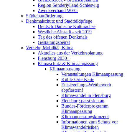
Region Sønderjylland-Schleswig
Zweckverband WEG
Städtebauförderung
Denkmalschutz und Stadtbildpflege
Deutsch-Dänische Kulturachse
Westliche Altstadt - seit 2019
Tag des offenen Denkmals
Gestaltungsbeirat
Verkehr, Mobilität, Klima
Aktuelles aus der Verkehrsplanung
Flensburg 2030+
Klimaschutz & Klimaanpassung
Klimaanpassung
Veranstaltungen Klimaanpassung
Kühle-Orte-Karte
Entsiegelungs-Wettbewerb
abpflastern!
Klimawandel in Flensburg
Flensburg passt sich an
Bundes-Förderprogramm
Klimaanpassung
Klimaanpassungskonzept
Informationen zum Schutz vor
Klimawandelrisiken