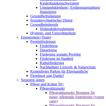
Kinderkrankenschwestern
Umstandskleidung | Erstlingsausstattung
finanzieren
Gesundheitsplanung
Sozialpsychiatrischer Dienst
Gesundheitsberufe
Heilpraktikerzulassung
Hygiene- und Umweltmedizin
Engagement (Team)
Projektförderung
Förderbörse
Dingebörse
Förderung sozialer Projekte
Förderung im Stadtteil
Kulturförderung
Nachhaltiger Umwelt- & Naturschutz
Kostenfreies Parken für Ehrenamtliche
Flensburg sagt Danke!
Senioren/-innen
Pflege und Kultur 50+
Pflegestützpunkt
Pflegestützpunkt: Beratung für
junge, pflegende Angehörige (young
carer)
Pflegestützpunkt: Beratung für