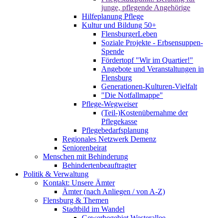
junge, pflegende Angehörige
Hilfeplanung Pflege
Kultur und Bildung 50+
FlensburgerLeben
Soziale Projekte - Erbsensuppen-
Spende
Fördertopf "Wir im Quartier!"
Angebote und Veranstaltungen in
Flensburg
Generationen-Kulturen-Vielfalt
"Die Notfallmappe"
Pflege-Wegweiser
(Teil-)Kostenübernahme der
Pflegekasse
Pflegebedarfsplanung
Regionales Netzwerk Demenz
Seniorenbeirat
Menschen mit Behinderung
Behindertenbeauftragter
Politik & Verwaltung
Kontakt: Unsere Ämter
Ämter (nach Anliegen / von A-Z)
Flensburg & Themen
Stadtbild im Wandel
Gewerbegebiet Westerallee