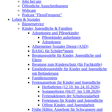
Jobs bei uns
Öffentliche Ausschreibungen
Webcam
Podcast "FlensFrequenz"
Leben & Soziales
Bürgerservice
Kinder, Jugendliche & Familien
Adoptionen und Pflegekinder
Pflegekinder aufnehmen
Adoptionen
Allgemeiner Sozialer Dienst (ASD)
BAföG für Schüler*innen
Beratungsstelle für Kinder, Jugendliche und
Eltern
Beratung zum Kinderschutz (für Fachkräfte)
Eingliederungshilfe für Kinder und Jugendliche
mit Behinderung
Familienzentren
Ferienangebote für Kinder und Jugendliche
Herbstferien (12.10. bis 24.10.2026)
Sommerferien (04.07. bis 5.08.2026)
Ferienaktionen der Schulsozialarbeit
Ferienpass für Kinder und Jugendliche
Offene Kinder- und Jugendarbeit
Frühe Hilfen: Angebote für Schwangere und