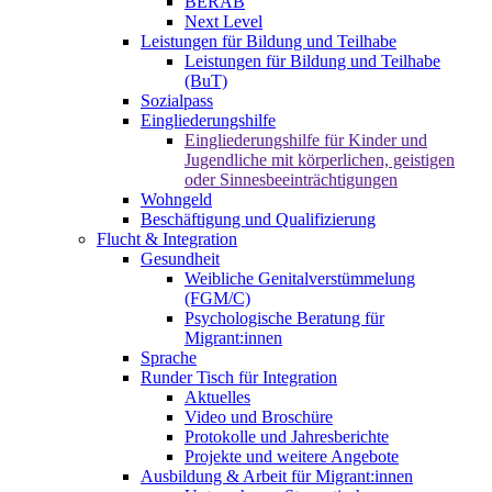
BERAB
Next Level
Leistungen für Bildung und Teilhabe
Leistungen für Bildung und Teilhabe
(BuT)
Sozialpass
Eingliederungshilfe
Eingliederungshilfe für Kinder und
Jugendliche mit körperlichen, geistigen
oder Sinnesbeeinträchtigungen
Wohngeld
Beschäftigung und Qualifizierung
Flucht & Integration
Gesundheit
Weibliche Genitalverstümmelung
(FGM/C)
Psychologische Beratung für
Migrant:innen
Sprache
Runder Tisch für Integration
Aktuelles
Video und Broschüre
Protokolle und Jahresberichte
Projekte und weitere Angebote
Ausbildung & Arbeit für Migrant:innen