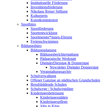
Institutionelle Förderung
Investitionsförderung
Nikolaus Reiser Stiftung
Kulturpreis
Kunstkommission
Sportbüro
Sportförderung
Sportentwicklung
Sportmeister*innen-Ehrung
Ferienschwimmen
Bildungsbüro
Bildungsplanung
Bildungsberichterstattung
Pädagogische Werkstatt
DigitalerDienstag & Donnerstag
Newsletter Digitaler Donnerstag
Veranstaltungsarchiv
Schulverwaltung
Offener Ganztag an städtischen Grundschulen
Berufsbildende Schulen
Schulwege / Schulwegpläne
Kindertagesbetreuung
Kindertagesstätten
Kindertagespflege
Jobs in Kitas