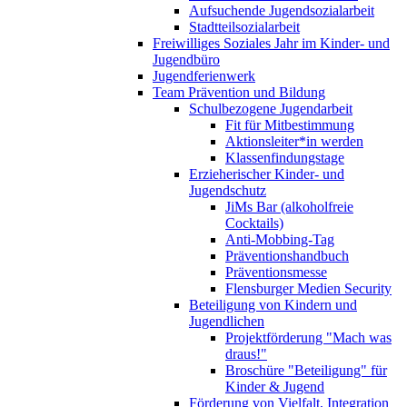
Aufsuchende Jugendsozialarbeit
Stadtteilsozialarbeit
Freiwilliges Soziales Jahr im Kinder- und
Jugendbüro
Jugendferienwerk
Team Prävention und Bildung
Schulbezogene Jugendarbeit
Fit für Mitbestimmung
Aktionsleiter*in werden
Klassenfindungstage
Erzieherischer Kinder- und
Jugendschutz
JiMs Bar (alkoholfreie
Cocktails)
Anti-Mobbing-Tag
Präventionshandbuch
Präventionsmesse
Flensburger Medien Security
Beteiligung von Kindern und
Jugendlichen
Projektförderung "Mach was
draus!"
Broschüre "Beteiligung" für
Kinder & Jugend
Förderung von Vielfalt, Integration