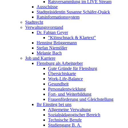
Ratsversammlung im LIVE Stream
Ausschüsse
Stadtpräsidentin Susanne Schäfer-Quäck
Ratsinformationssystem
Stadtrecht
Verwaltungsvorstand
Dr. Fabian Geyer
"Klönschnack & Klartext"
Henning Brüggemann
Stefan Niemöller
Melanie Bach
Job und Karriere
Flensburg als Arbeitgeber
Gute Gründe für Flensburg
Übersichtskarte
Work-Life-Balance
Gesundheit
Personalentwicklung
Fort- und Weiterbildung
Frauenförderung und Gleichstellung
Ihr Einstieg bei uns
Allgemeine Verwaltung
Sozialpädagogischer Bereich
Technische Berufe
Studiengang B. A.