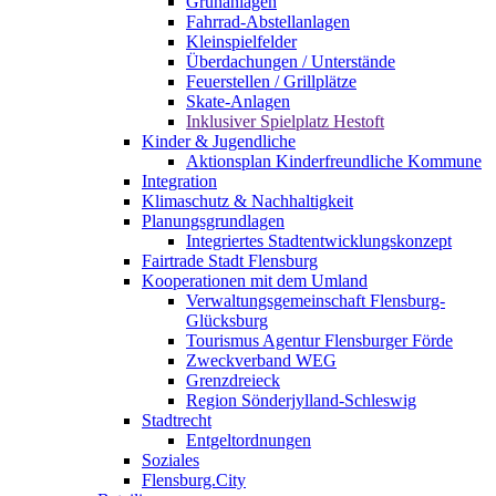
Grünanlagen
Fahrrad-Abstellanlagen
Kleinspielfelder
Überdachungen / Unterstände
Feuerstellen / Grillplätze
Skate-Anlagen
Inklusiver Spielplatz Hestoft
Kinder & Jugendliche
Aktionsplan Kinderfreundliche Kommune
Integration
Klimaschutz & Nachhaltigkeit
Planungsgrundlagen
Integriertes Stadtentwicklungskonzept
Fairtrade Stadt Flensburg
Kooperationen mit dem Umland
Verwaltungsgemeinschaft Flensburg-
Glücksburg
Tourismus Agentur Flensburger Förde
Zweckverband WEG
Grenzdreieck
Region Sönderjylland-Schleswig
Stadtrecht
Entgeltordnungen
Soziales
Flensburg.City