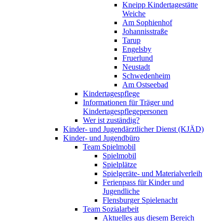
Kneipp Kindertagestätte
Weiche
Am Sophienhof
Johannisstraße
Tarup
Engelsby
Fruerlund
Neustadt
Schwedenheim
Am Ostseebad
Kindertagespflege
Informationen für Träger und
Kindertagespflegepersonen
Wer ist zuständig?
Kinder- und Jugendärztlicher Dienst (KJÄD)
Kinder- und Jugendbüro
Team Spielmobil
Spielmobil
Spielplätze
Spielgeräte- und Materialverleih
Ferienpass für Kinder und
Jugendliche
Flensburger Spielenacht
Team Sozialarbeit
Aktuelles aus diesem Bereich