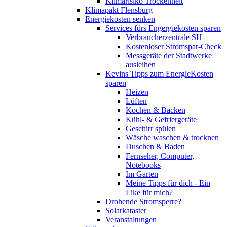
Klimarisiko Trockenheit
Klimapakt Flensburg
Energiekosten senken
Services fürs Engergiekosten sparen
Verbraucherzentrale SH
Kostenloser Stromspar-Check
Messgeräte der Stadtwerke
ausleihen
Kevins Tipps zum EnergieKosten
sparen
Heizen
Lüften
Kochen & Backen
Kühl- & Gefriergeräte
Geschirr spülen
Wäsche waschen & trocknen
Duschen & Baden
Fernseher, Computer,
Notebooks
Im Garten
Meine Tipps für dich - Ein
Like für mich?
Drohende Stromsperre?
Solarkataster
Veranstaltungen