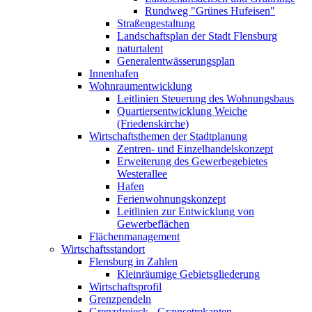
Rundweg "Grünes Hufeisen"
Straßengestaltung
Landschaftsplan der Stadt Flensburg
naturtalent
Generalentwässerungsplan
Innenhafen
Wohnraumentwicklung
Leitlinien Steuerung des Wohnungsbaus
Quartiersentwicklung Weiche
(Friedenskirche)
Wirtschaftsthemen der Stadtplanung
Zentren- und Einzelhandelskonzept
Erweiterung des Gewerbegebietes
Westerallee
Hafen
Ferienwohnungskonzept
Leitlinien zur Entwicklung von
Gewerbeflächen
Flächenmanagement
Wirtschaftsstandort
Flensburg in Zahlen
Kleinräumige Gebietsgliederung
Wirtschaftsprofil
Grenzpendeln
Grenzdreieck - Grænsetrekanten