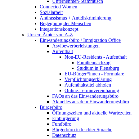
Unternehmen-Stammtisch
Connected Women
Sozialarbeit
Antirassismus + Antidiskriminierung
Begegnung der Menschen
Integrationskonzept
Unsere Ämter von A-Z
Einwanderungsbüro / Immigration Office
Asylbewerberleistungen
Aufenthalt
Non-EU-Residents - Aufenthalt
Familiennachzug
Studium in Flensburg
EU-Bürger*innen - Formulare
Verpflichtungserklärung
Aufenthaltstitel abholen
Online-Terminvereinbarung
FAQs an das Einwanderungsbüro
Aktuelles aus dem Einwanderungsbüro
Bürgerbüro
Öffnungszeiten und aktuelle Wartezeiten
Einbürgerung
Fundbüro
Bürgerbüro in leichter Sprache
Datenschutz