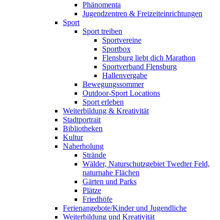
Phänomenta
Jugendzentren & Freizeiteinrichtungen
Sport
Sport treiben
Sportvereine
Sportbox
Flensburg liebt dich Marathon
Sportverband Flensburg
Hallenvergabe
Bewegungssommer
Outdoor-Sport Locations
Sport erleben
Weiterbildung & Kreativität
Stadtportrait
Bibliotheken
Kultur
Naherholung
Strände
Wälder, Naturschutzgebiet Twedter Feld,
naturnahe Flächen
Gärten und Parks
Plätze
Friedhöfe
Ferienangebote/Kinder und Jugendliche
Weiterbildung und Kreativität