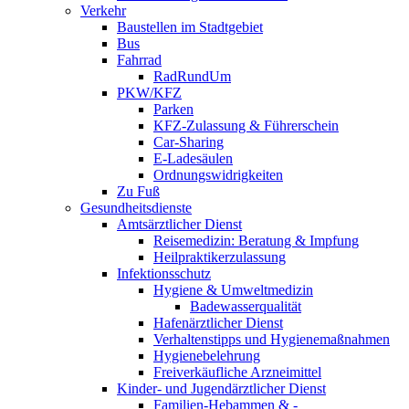
Verkehr
Baustellen im Stadtgebiet
Bus
Fahrrad
RadRundUm
PKW/KFZ
Parken
KFZ-Zulassung & Führerschein
Car-Sharing
E-Ladesäulen
Ordnungswidrigkeiten
Zu Fuß
Gesundheitsdienste
Amtsärztlicher Dienst
Reisemedizin: Beratung & Impfung
Heilpraktikerzulassung
Infektionsschutz
Hygiene & Umweltmedizin
Badewasserqualität
Hafenärztlicher Dienst
Verhaltenstipps und Hygienemaßnahmen
Hygienebelehrung
Freiverkäufliche Arzneimittel
Kinder- und Jugendärztlicher Dienst
Familien-Hebammen & -