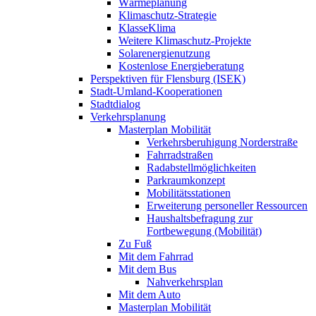
Wärmeplanung
Klimaschutz-Strategie
KlasseKlima
Weitere Klimaschutz-Projekte
Solarenergienutzung
Kostenlose Energieberatung
Perspektiven für Flensburg (ISEK)
Stadt-Umland-Kooperationen
Stadtdialog
Verkehrsplanung
Masterplan Mobilität
Verkehrsberuhigung Norderstraße
Fahrradstraßen
Radabstellmöglichkeiten
Parkraumkonzept
Mobilitätsstationen
Erweiterung personeller Ressourcen
Haushaltsbefragung zur
Fortbewegung (Mobilität)
Zu Fuß
Mit dem Fahrrad
Mit dem Bus
Nahverkehrsplan
Mit dem Auto
Masterplan Mobilität