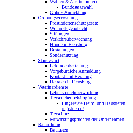
Wahlen & Abstimmungen
Bundestagswahl
Online-Anmeldung
Ordnungsverwaltung
Prostituiertenschutzgesetz
Wohnpflegeaufsicht
Stiftungen
Verkehrsüberwachung
Hunde in Flensburg
Bestattungen
Sondernutzung
Standesamt
Urkundenbestellung
Vorgeburtliche Anmeldung
Kontakt und Beratung
Heiraten in Flensburg
Veterinärdienste
Lebensmittelüberwachung
Tierseuchenbekämpfung
Eingereiste Heim- und Haustieren
registrieren!
Tierschutz
Mitwirkungspflichten der Unternehmen
Bauordnung
Baulasten