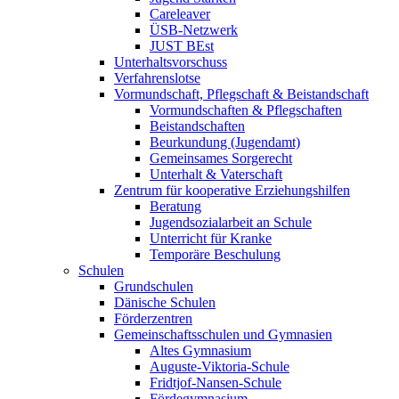
Careleaver
ÜSB-Netzwerk
JUST BEst
Unterhaltsvorschuss
Verfahrenslotse
Vormundschaft, Pflegschaft & Beistandschaft
Vormundschaften & Pflegschaften
Beistandschaften
Beurkundung (Jugendamt)
Gemeinsames Sorgerecht
Unterhalt & Vaterschaft
Zentrum für kooperative Erziehungshilfen
Beratung
Jugendsozialarbeit an Schule
Unterricht für Kranke
Temporäre Beschulung
Schulen
Grundschulen
Dänische Schulen
Förderzentren
Gemeinschaftsschulen und Gymnasien
Altes Gymnasium
Auguste-Viktoria-Schule
Fridtjof-Nansen-Schule
Fördegymnasium