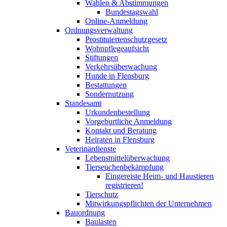
Wahlen & Abstimmungen
Bundestagswahl
Online-Anmeldung
Ordnungsverwaltung
Prostituiertenschutzgesetz
Wohnpflegeaufsicht
Stiftungen
Verkehrsüberwachung
Hunde in Flensburg
Bestattungen
Sondernutzung
Standesamt
Urkundenbestellung
Vorgeburtliche Anmeldung
Kontakt und Beratung
Heiraten in Flensburg
Veterinärdienste
Lebensmittelüberwachung
Tierseuchenbekämpfung
Eingereiste Heim- und Haustieren
registrieren!
Tierschutz
Mitwirkungspflichten der Unternehmen
Bauordnung
Baulasten