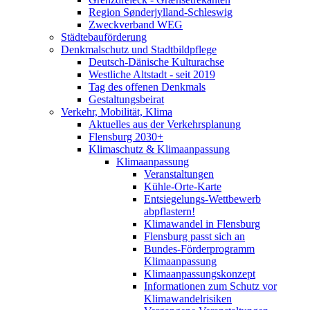
Region Sønderjylland-Schleswig
Zweckverband WEG
Städtebauförderung
Denkmalschutz und Stadtbildpflege
Deutsch-Dänische Kulturachse
Westliche Altstadt - seit 2019
Tag des offenen Denkmals
Gestaltungsbeirat
Verkehr, Mobilität, Klima
Aktuelles aus der Verkehrsplanung
Flensburg 2030+
Klimaschutz & Klimaanpassung
Klimaanpassung
Veranstaltungen
Kühle-Orte-Karte
Entsiegelungs-Wettbewerb
abpflastern!
Klimawandel in Flensburg
Flensburg passt sich an
Bundes-Förderprogramm
Klimaanpassung
Klimaanpassungskonzept
Informationen zum Schutz vor
Klimawandelrisiken