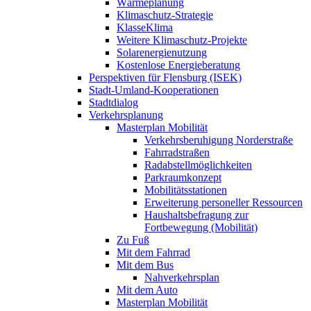
Wärmeplanung
Klimaschutz-Strategie
KlasseKlima
Weitere Klimaschutz-Projekte
Solarenergienutzung
Kostenlose Energieberatung
Perspektiven für Flensburg (ISEK)
Stadt-Umland-Kooperationen
Stadtdialog
Verkehrsplanung
Masterplan Mobilität
Verkehrsberuhigung Norderstraße
Fahrradstraßen
Radabstellmöglichkeiten
Parkraumkonzept
Mobilitätsstationen
Erweiterung personeller Ressourcen
Haushaltsbefragung zur
Fortbewegung (Mobilität)
Zu Fuß
Mit dem Fahrrad
Mit dem Bus
Nahverkehrsplan
Mit dem Auto
Masterplan Mobilität