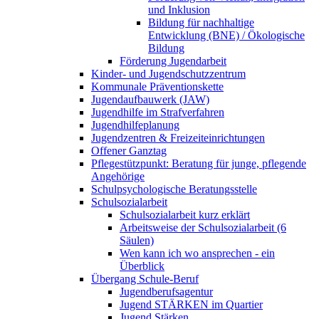
und Inklusion
Bildung für nachhaltige
Entwicklung (BNE) / Ökologische
Bildung
Förderung Jugendarbeit
Kinder- und Jugendschutzzentrum
Kommunale Präventionskette
Jugendaufbauwerk (JAW)
Jugendhilfe im Strafverfahren
Jugendhilfeplanung
Jugendzentren & Freizeiteinrichtungen
Offener Ganztag
Pflegestützpunkt: Beratung für junge, pflegende
Angehörige
Schulpsychologische Beratungsstelle
Schulsozialarbeit
Schulsozialarbeit kurz erklärt
Arbeitsweise der Schulsozialarbeit (6
Säulen)
Wen kann ich wo ansprechen - ein
Überblick
Übergang Schule-Beruf
Jugendberufsagentur
Jugend STÄRKEN im Quartier
Jugend Stärken