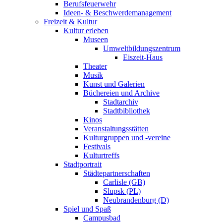
Berufsfeuerwehr
Ideen- & Beschwerdemanagement
Freizeit & Kultur
Kultur erleben
Museen
Umweltbildungszentrum
Eiszeit-Haus
Theater
Musik
Kunst und Galerien
Büchereien und Archive
Stadtarchiv
Stadtbibliothek
Kinos
Veranstaltungsstätten
Kulturgruppen und -vereine
Festivals
Kulturtreffs
Stadtportrait
Städtepartnerschaften
Carlisle (GB)
Slupsk (PL)
Neubrandenburg (D)
Spiel und Spaß
Campusbad