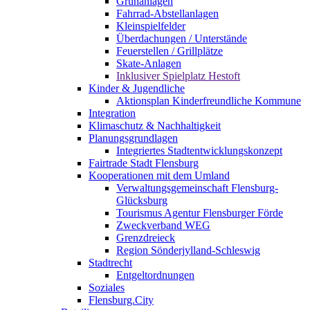
Grünanlagen
Fahrrad-Abstellanlagen
Kleinspielfelder
Überdachungen / Unterstände
Feuerstellen / Grillplätze
Skate-Anlagen
Inklusiver Spielplatz Hestoft
Kinder & Jugendliche
Aktionsplan Kinderfreundliche Kommune
Integration
Klimaschutz & Nachhaltigkeit
Planungsgrundlagen
Integriertes Stadtentwicklungskonzept
Fairtrade Stadt Flensburg
Kooperationen mit dem Umland
Verwaltungsgemeinschaft Flensburg-
Glücksburg
Tourismus Agentur Flensburger Förde
Zweckverband WEG
Grenzdreieck
Region Sönderjylland-Schleswig
Stadtrecht
Entgeltordnungen
Soziales
Flensburg.City