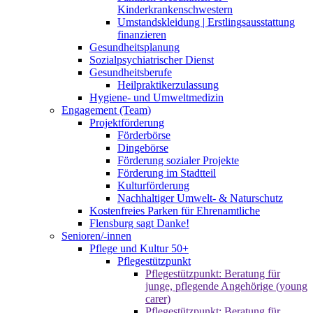
Kinderkrankenschwestern
Umstandskleidung | Erstlingsausstattung
finanzieren
Gesundheitsplanung
Sozialpsychiatrischer Dienst
Gesundheitsberufe
Heilpraktikerzulassung
Hygiene- und Umweltmedizin
Engagement (Team)
Projektförderung
Förderbörse
Dingebörse
Förderung sozialer Projekte
Förderung im Stadtteil
Kulturförderung
Nachhaltiger Umwelt- & Naturschutz
Kostenfreies Parken für Ehrenamtliche
Flensburg sagt Danke!
Senioren/-innen
Pflege und Kultur 50+
Pflegestützpunkt
Pflegestützpunkt: Beratung für
junge, pflegende Angehörige (young
carer)
Pflegestützpunkt: Beratung für