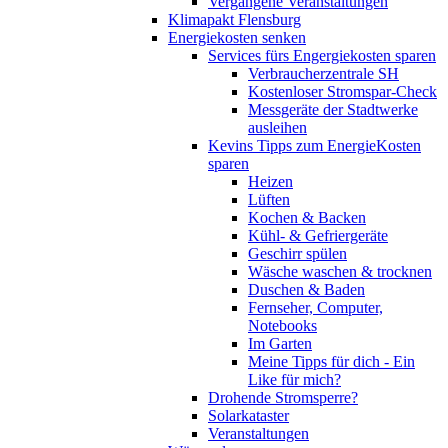
Vergangene Veranstaltungen
Klimapakt Flensburg
Energiekosten senken
Services fürs Engergiekosten sparen
Verbraucherzentrale SH
Kostenloser Stromspar-Check
Messgeräte der Stadtwerke
ausleihen
Kevins Tipps zum EnergieKosten
sparen
Heizen
Lüften
Kochen & Backen
Kühl- & Gefriergeräte
Geschirr spülen
Wäsche waschen & trocknen
Duschen & Baden
Fernseher, Computer,
Notebooks
Im Garten
Meine Tipps für dich - Ein
Like für mich?
Drohende Stromsperre?
Solarkataster
Veranstaltungen