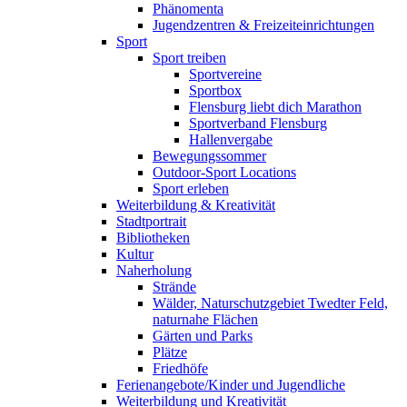
Phänomenta
Jugendzentren & Freizeiteinrichtungen
Sport
Sport treiben
Sportvereine
Sportbox
Flensburg liebt dich Marathon
Sportverband Flensburg
Hallenvergabe
Bewegungssommer
Outdoor-Sport Locations
Sport erleben
Weiterbildung & Kreativität
Stadtportrait
Bibliotheken
Kultur
Naherholung
Strände
Wälder, Naturschutzgebiet Twedter Feld,
naturnahe Flächen
Gärten und Parks
Plätze
Friedhöfe
Ferienangebote/Kinder und Jugendliche
Weiterbildung und Kreativität