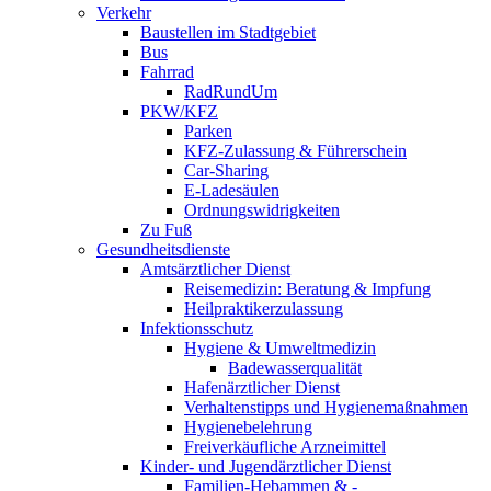
Verkehr
Baustellen im Stadtgebiet
Bus
Fahrrad
RadRundUm
PKW/KFZ
Parken
KFZ-Zulassung & Führerschein
Car-Sharing
E-Ladesäulen
Ordnungswidrigkeiten
Zu Fuß
Gesundheitsdienste
Amtsärztlicher Dienst
Reisemedizin: Beratung & Impfung
Heilpraktikerzulassung
Infektionsschutz
Hygiene & Umweltmedizin
Badewasserqualität
Hafenärztlicher Dienst
Verhaltenstipps und Hygienemaßnahmen
Hygienebelehrung
Freiverkäufliche Arzneimittel
Kinder- und Jugendärztlicher Dienst
Familien-Hebammen & -