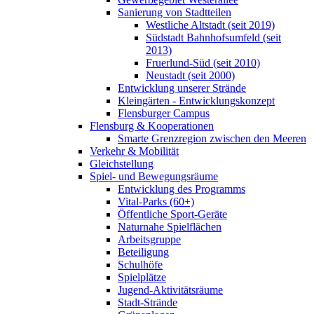
Sanierung von Stadtteilen
Westliche Altstadt (seit 2019)
Südstadt Bahnhofsumfeld (seit
2013)
Fruerlund-Süd (seit 2010)
Neustadt (seit 2000)
Entwicklung unserer Strände
Kleingärten - Entwicklungskonzept
Flensburger Campus
Flensburg & Kooperationen
Smarte Grenzregion zwischen den Meeren
Verkehr & Mobilität
Gleichstellung
Spiel- und Bewegungsräume
Entwicklung des Programms
Vital-Parks (60+)
Öffentliche Sport-Geräte
Naturnahe Spielflächen
Arbeitsgruppe
Beteiligung
Schulhöfe
Spielplätze
Jugend-Aktivitätsräume
Stadt-Strände