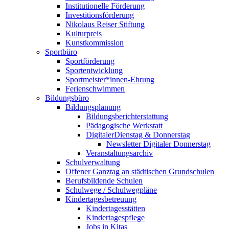
Institutionelle Förderung
Investitionsförderung
Nikolaus Reiser Stiftung
Kulturpreis
Kunstkommission
Sportbüro
Sportförderung
Sportentwicklung
Sportmeister*innen-Ehrung
Ferienschwimmen
Bildungsbüro
Bildungsplanung
Bildungsberichterstattung
Pädagogische Werkstatt
DigitalerDienstag & Donnerstag
Newsletter Digitaler Donnerstag
Veranstaltungsarchiv
Schulverwaltung
Offener Ganztag an städtischen Grundschulen
Berufsbildende Schulen
Schulwege / Schulwegpläne
Kindertagesbetreuung
Kindertagesstätten
Kindertagespflege
Jobs in Kitas