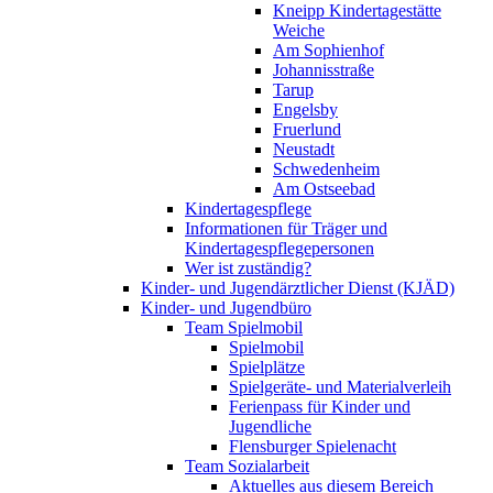
Kneipp Kindertagestätte
Weiche
Am Sophienhof
Johannisstraße
Tarup
Engelsby
Fruerlund
Neustadt
Schwedenheim
Am Ostseebad
Kindertagespflege
Informationen für Träger und
Kindertagespflegepersonen
Wer ist zuständig?
Kinder- und Jugendärztlicher Dienst (KJÄD)
Kinder- und Jugendbüro
Team Spielmobil
Spielmobil
Spielplätze
Spielgeräte- und Materialverleih
Ferienpass für Kinder und
Jugendliche
Flensburger Spielenacht
Team Sozialarbeit
Aktuelles aus diesem Bereich