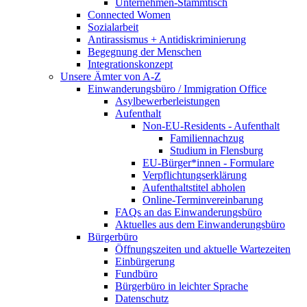
Unternehmen-Stammtisch
Connected Women
Sozialarbeit
Antirassismus + Antidiskriminierung
Begegnung der Menschen
Integrationskonzept
Unsere Ämter von A-Z
Einwanderungsbüro / Immigration Office
Asylbewerberleistungen
Aufenthalt
Non-EU-Residents - Aufenthalt
Familiennachzug
Studium in Flensburg
EU-Bürger*innen - Formulare
Verpflichtungserklärung
Aufenthaltstitel abholen
Online-Terminvereinbarung
FAQs an das Einwanderungsbüro
Aktuelles aus dem Einwanderungsbüro
Bürgerbüro
Öffnungszeiten und aktuelle Wartezeiten
Einbürgerung
Fundbüro
Bürgerbüro in leichter Sprache
Datenschutz