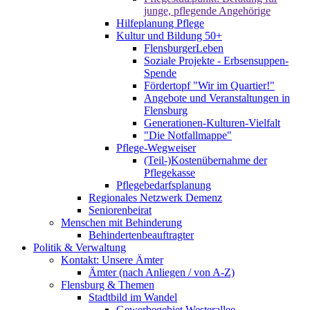
junge, pflegende Angehörige
Hilfeplanung Pflege
Kultur und Bildung 50+
FlensburgerLeben
Soziale Projekte - Erbsensuppen-
Spende
Fördertopf "Wir im Quartier!"
Angebote und Veranstaltungen in
Flensburg
Generationen-Kulturen-Vielfalt
"Die Notfallmappe"
Pflege-Wegweiser
(Teil-)Kostenübernahme der
Pflegekasse
Pflegebedarfsplanung
Regionales Netzwerk Demenz
Seniorenbeirat
Menschen mit Behinderung
Behindertenbeauftragter
Politik & Verwaltung
Kontakt: Unsere Ämter
Ämter (nach Anliegen / von A-Z)
Flensburg & Themen
Stadtbild im Wandel
Gewerbegebiet Westerallee