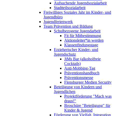
Aufsuchende Jugendsozialarbeit
Stadtteilsozialarbeit
Freiwilliges Soziales Jahr im Kinder- und
Jugendbüro
Jugendferienwerk
Team Prävention und Bildung
Schulbezogene Jugendarbeit
Fit für Mitbestimmung
Aktionsleiter*in werden
Klassenfindungstage
Erzieherischer Kinder- und
Jugendschutz
JiMs Bar (alkoholfreie
Cocktails)
Anti-Mobbing-Tag
Präventionshandbuch
Präventionsmesse
Flensburger Medien Security
Beteiligung von Kindern und
Jugendlichen
Projektförderung "Mach was
draus!"
Broschüre "Beteiligung" für
Kinder & Jugend
Förderung von Vielfalt, Integration