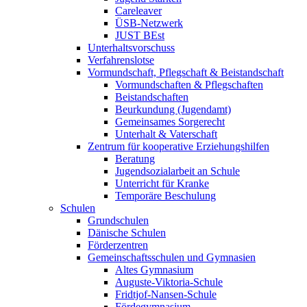
Careleaver
ÜSB-Netzwerk
JUST BEst
Unterhaltsvorschuss
Verfahrenslotse
Vormundschaft, Pflegschaft & Beistandschaft
Vormundschaften & Pflegschaften
Beistandschaften
Beurkundung (Jugendamt)
Gemeinsames Sorgerecht
Unterhalt & Vaterschaft
Zentrum für kooperative Erziehungshilfen
Beratung
Jugendsozialarbeit an Schule
Unterricht für Kranke
Temporäre Beschulung
Schulen
Grundschulen
Dänische Schulen
Förderzentren
Gemeinschaftsschulen und Gymnasien
Altes Gymnasium
Auguste-Viktoria-Schule
Fridtjof-Nansen-Schule
Fördegymnasium