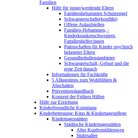
Familien
Hilfe für junge/werdende Eltern
Familienhebammen Schutzengel
Schwangerschafts(konflikt)
Offene Anlaufstellen
Familien-Hebammen, -
Kinderkrankenschwestern,
Familienhelfer:innen
Patenschaften für Kinder psychisch
belasteter Eltern
Gesundheitsdienstanbieter
Schwangerschaft, Geburt und die
erste Zeit danach
Informationen für Fachkräfte
5 Alltagstipps zum Wohlfühlen &
Abschalten
Präventionshandbuch
Konzept der Frühen Hilfen
Hilfe zur Erziehung
Kinderfreundliche Kommune
Kinderbetreuung: Kitas & Kindertagespflege
Kindertagesstätten
Städtische Kindertagesstätten
Alter Kupfermühlenweg
Stuhrsallee