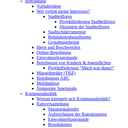
Beteiligung
Vorhabenliste
Wer vertritt meine Interessen?
Stadtteilforen
Projektförderung Stadtteilforen
Sitzungen der Stadtteilforen
Stadtschüler:innenrat
Behindertenbeauftragter
Gestaltungsbeirat
Ideen und Beschwerden
Online-Beteiligung
Einwohnerfragestunde
Beteiligung von Kindern & Jugendlichen
Projektförderung "Mach was draus!"
Mängelmelder (TBZ)
Beteiligungs ABC
Mobilitätsrat
Temporäre Spielstraße
Kommunalpolitik
Worum kümmert sich Kommunalpolitik?
Ratsversammlung
Sitzungskalender
Aufzeichnung der Ratssitzungen
Einwohnerfragestunde
Resolutionen