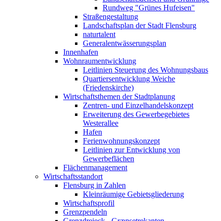
Rundweg "Grünes Hufeisen"
Straßengestaltung
Landschaftsplan der Stadt Flensburg
naturtalent
Generalentwässerungsplan
Innenhafen
Wohnraumentwicklung
Leitlinien Steuerung des Wohnungsbaus
Quartiersentwicklung Weiche
(Friedenskirche)
Wirtschaftsthemen der Stadtplanung
Zentren- und Einzelhandelskonzept
Erweiterung des Gewerbegebietes
Westerallee
Hafen
Ferienwohnungskonzept
Leitlinien zur Entwicklung von
Gewerbeflächen
Flächenmanagement
Wirtschaftsstandort
Flensburg in Zahlen
Kleinräumige Gebietsgliederung
Wirtschaftsprofil
Grenzpendeln
Grenzdreieck - Grænsetrekanten