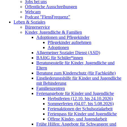
Jobs bei uns
Öffentliche Ausschreibungen
Webcam
Podcast "FlensFrequenz"
Leben & Soziales
Bürgerservice
Kinder, Jugendliche & Familien
Adoptionen und Pflegekinder
Pflegekinder aufnehmen
Adoptionen
Allgemeiner Sozialer Dienst (ASD)
BAföG für Schüler*innen
Beratungsstelle für Kinder, Jugendliche und
Eltern
Beratung zum Kinderschutz (für Fachkräfte)
Eingliederungshilfe für Kinder und Jugendliche
mit Behinderung
Familienzentren
Ferienangebote für Kinder und Jugendliche
Herbstferien (12.10. bis 24.10.2026)
Sommerferien (04.07. bis 5.08.2026)
Ferienaktionen der Schulsozialarbeit
Ferienpass für Kinder und Jugendliche
Offene Kinder- und Jugendarbeit
Frühe Hilfen: Angebote für Schwangere und