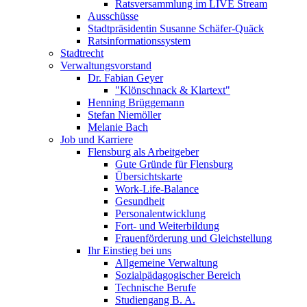
Ratsversammlung im LIVE Stream
Ausschüsse
Stadtpräsidentin Susanne Schäfer-Quäck
Ratsinformationssystem
Stadtrecht
Verwaltungsvorstand
Dr. Fabian Geyer
"Klönschnack & Klartext"
Henning Brüggemann
Stefan Niemöller
Melanie Bach
Job und Karriere
Flensburg als Arbeitgeber
Gute Gründe für Flensburg
Übersichtskarte
Work-Life-Balance
Gesundheit
Personalentwicklung
Fort- und Weiterbildung
Frauenförderung und Gleichstellung
Ihr Einstieg bei uns
Allgemeine Verwaltung
Sozialpädagogischer Bereich
Technische Berufe
Studiengang B. A.