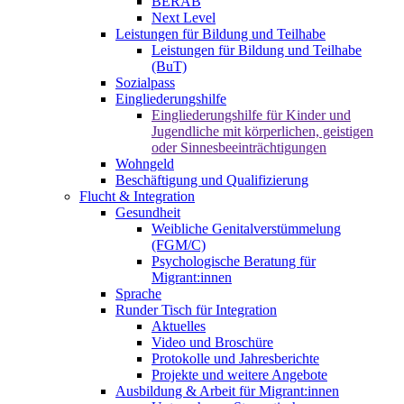
BERAB
Next Level
Leistungen für Bildung und Teilhabe
Leistungen für Bildung und Teilhabe
(BuT)
Sozialpass
Eingliederungshilfe
Eingliederungshilfe für Kinder und
Jugendliche mit körperlichen, geistigen
oder Sinnesbeeinträchtigungen
Wohngeld
Beschäftigung und Qualifizierung
Flucht & Integration
Gesundheit
Weibliche Genitalverstümmelung
(FGM/C)
Psychologische Beratung für
Migrant:innen
Sprache
Runder Tisch für Integration
Aktuelles
Video und Broschüre
Protokolle und Jahresberichte
Projekte und weitere Angebote
Ausbildung & Arbeit für Migrant:innen