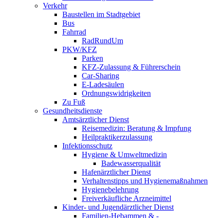
Verkehr
Baustellen im Stadtgebiet
Bus
Fahrrad
RadRundUm
PKW/KFZ
Parken
KFZ-Zulassung & Führerschein
Car-Sharing
E-Ladesäulen
Ordnungswidrigkeiten
Zu Fuß
Gesundheitsdienste
Amtsärztlicher Dienst
Reisemedizin: Beratung & Impfung
Heilpraktikerzulassung
Infektionsschutz
Hygiene & Umweltmedizin
Badewasserqualität
Hafenärztlicher Dienst
Verhaltenstipps und Hygienemaßnahmen
Hygienebelehrung
Freiverkäufliche Arzneimittel
Kinder- und Jugendärztlicher Dienst
Familien-Hebammen & -