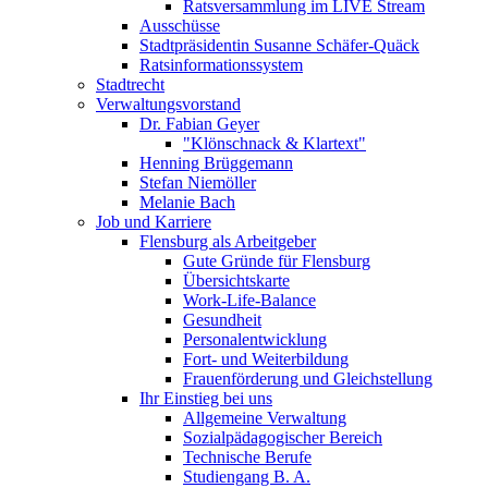
Ratsversammlung im LIVE Stream
Ausschüsse
Stadtpräsidentin Susanne Schäfer-Quäck
Ratsinformationssystem
Stadtrecht
Verwaltungsvorstand
Dr. Fabian Geyer
"Klönschnack & Klartext"
Henning Brüggemann
Stefan Niemöller
Melanie Bach
Job und Karriere
Flensburg als Arbeitgeber
Gute Gründe für Flensburg
Übersichtskarte
Work-Life-Balance
Gesundheit
Personalentwicklung
Fort- und Weiterbildung
Frauenförderung und Gleichstellung
Ihr Einstieg bei uns
Allgemeine Verwaltung
Sozialpädagogischer Bereich
Technische Berufe
Studiengang B. A.