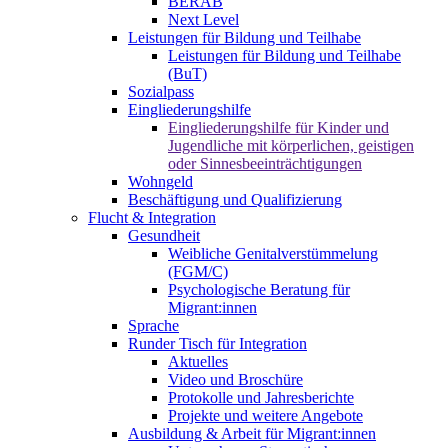
BERAB
Next Level
Leistungen für Bildung und Teilhabe
Leistungen für Bildung und Teilhabe
(BuT)
Sozialpass
Eingliederungshilfe
Eingliederungshilfe für Kinder und
Jugendliche mit körperlichen, geistigen
oder Sinnesbeeinträchtigungen
Wohngeld
Beschäftigung und Qualifizierung
Flucht & Integration
Gesundheit
Weibliche Genitalverstümmelung
(FGM/C)
Psychologische Beratung für
Migrant:innen
Sprache
Runder Tisch für Integration
Aktuelles
Video und Broschüre
Protokolle und Jahresberichte
Projekte und weitere Angebote
Ausbildung & Arbeit für Migrant:innen