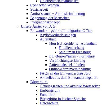
Unternehmen-Stammtisch
Connected Women
Sozialarbeit
Antirassismus + Antidiskriminierung
Begegnung der Menschen
Integrationskonzept
Unsere Ämter von A-Z
Einwanderungsbüro / Immigration Office
Asylbewerberleistungen
Aufenthalt
Non-EU-Residents - Aufenthalt
Familiennachzug
Studium in Flensburg
EU-Bürger*innen - Formulare
Verpflichtungserklärung
Aufenthaltstitel abholen
Online-Terminvereinbarung
FAQs an das Einwanderungsbüro
Aktuelles aus dem Einwanderungsbüro
Bürgerbüro
Öffnungszeiten und aktuelle Wartezeiten
Einbürgerung
Fundbüro
Bürgerbüro in leichter Sprache
Datenschutz