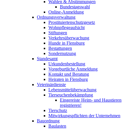
Wahlen & Abstimmungen
Bundestagswahl
Online-Anmeldung
Ordnungsverwaltung
Prostituiertenschutzgesetz
Wohnpflegeaufsicht
Stiftungen
Verkehrsüberwachung
Hunde in Flensburg
Bestattungen
Sondernutzung
Standesamt
Urkundenbestellung
Vorgeburtliche Anmeldung
Kontakt und Beratung
Heiraten in Flensburg
Veterinärdienste
Lebensmittelüberwachung
Tierseuchenbekämpfung
Eingereiste Heim- und Haustieren
registrieren!
Tierschutz
Mitwirkungspflichten der Unternehmen
Bauordnung
Baulasten