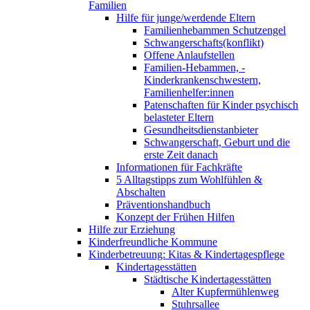
Familien
Hilfe für junge/werdende Eltern
Familienhebammen Schutzengel
Schwangerschafts(konflikt)
Offene Anlaufstellen
Familien-Hebammen, -
Kinderkrankenschwestern,
Familienhelfer:innen
Patenschaften für Kinder psychisch
belasteter Eltern
Gesundheitsdienstanbieter
Schwangerschaft, Geburt und die
erste Zeit danach
Informationen für Fachkräfte
5 Alltagstipps zum Wohlfühlen &
Abschalten
Präventionshandbuch
Konzept der Frühen Hilfen
Hilfe zur Erziehung
Kinderfreundliche Kommune
Kinderbetreuung: Kitas & Kindertagespflege
Kindertagesstätten
Städtische Kindertagesstätten
Alter Kupfermühlenweg
Stuhrsallee