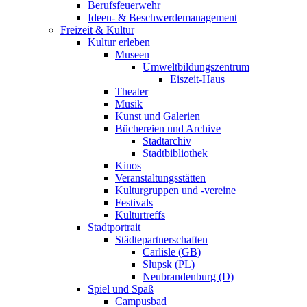
Berufsfeuerwehr
Ideen- & Beschwerdemanagement
Freizeit & Kultur
Kultur erleben
Museen
Umweltbildungszentrum
Eiszeit-Haus
Theater
Musik
Kunst und Galerien
Büchereien und Archive
Stadtarchiv
Stadtbibliothek
Kinos
Veranstaltungsstätten
Kulturgruppen und -vereine
Festivals
Kulturtreffs
Stadtportrait
Städtepartnerschaften
Carlisle (GB)
Slupsk (PL)
Neubrandenburg (D)
Spiel und Spaß
Campusbad