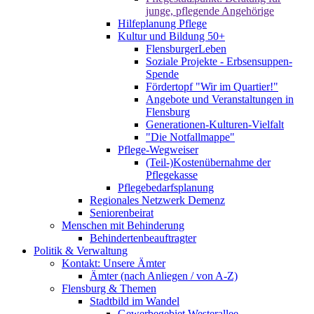
junge, pflegende Angehörige
Hilfeplanung Pflege
Kultur und Bildung 50+
FlensburgerLeben
Soziale Projekte - Erbsensuppen-
Spende
Fördertopf "Wir im Quartier!"
Angebote und Veranstaltungen in
Flensburg
Generationen-Kulturen-Vielfalt
"Die Notfallmappe"
Pflege-Wegweiser
(Teil-)Kostenübernahme der
Pflegekasse
Pflegebedarfsplanung
Regionales Netzwerk Demenz
Seniorenbeirat
Menschen mit Behinderung
Behindertenbeauftragter
Politik & Verwaltung
Kontakt: Unsere Ämter
Ämter (nach Anliegen / von A-Z)
Flensburg & Themen
Stadtbild im Wandel
Gewerbegebiet Westerallee