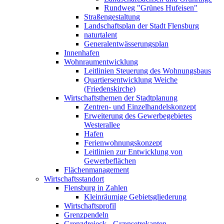
Rundweg "Grünes Hufeisen"
Straßengestaltung
Landschaftsplan der Stadt Flensburg
naturtalent
Generalentwässerungsplan
Innenhafen
Wohnraumentwicklung
Leitlinien Steuerung des Wohnungsbaus
Quartiersentwicklung Weiche
(Friedenskirche)
Wirtschaftsthemen der Stadtplanung
Zentren- und Einzelhandelskonzept
Erweiterung des Gewerbegebietes
Westerallee
Hafen
Ferienwohnungskonzept
Leitlinien zur Entwicklung von
Gewerbeflächen
Flächenmanagement
Wirtschaftsstandort
Flensburg in Zahlen
Kleinräumige Gebietsgliederung
Wirtschaftsprofil
Grenzpendeln
Grenzdreieck - Grænsetrekanten