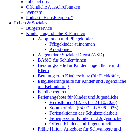
Jobs bei uns
Öffentliche Ausschreibungen
Webcam
Podcast "FlensFrequenz"
Leben & Soziales
Bürgerservice
Kinder, Jugendliche & Familien
Adoptionen und Pflegekinder
Pflegekinder aufnehmen
Adoptionen
Allgemeiner Sozialer Dienst (ASD)
BAföG für Schüler*innen
Beratungsstelle für Kinder, Jugendliche und
Eltern
Beratung zum Kinderschutz (für Fachkräfte)
Eingliederungshilfe für Kinder und Jugendliche
mit Behinderung
Familienzentren
Ferienangebote für Kinder und Jugendliche
Herbstferien (12.10. bis 24.10.2026)
Sommerferien (04.07. bis 5.08.2026)
Ferienaktionen der Schulsozialarbeit
Ferienpass für Kinder und Jugendliche
Offene Kinder- und Jugendarbeit
Frühe Hilfen: Angebote für Schwangere und