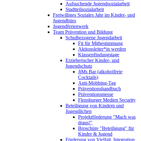
Aufsuchende Jugendsozialarbeit
Stadtteilsozialarbeit
Freiwilliges Soziales Jahr im Kinder- und
Jugendbüro
Jugendferienwerk
Team Prävention und Bildung
Schulbezogene Jugendarbeit
Fit für Mitbestimmung
Aktionsleiter*in werden
Klassenfindungstage
Erzieherischer Kinder- und
Jugendschutz
JiMs Bar (alkoholfreie
Cocktails)
Anti-Mobbing-Tag
Präventionshandbuch
Präventionsmesse
Flensburger Medien Security
Beteiligung von Kindern und
Jugendlichen
Projektförderung "Mach was
draus!"
Broschüre "Beteiligung" für
Kinder & Jugend
Förderung von Vielfalt, Integration