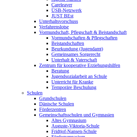
Careleaver
ÜSB-Netzwerk
JUST BEst
Unterhaltsvorschuss
Verfahrenslotse
Vormundschaft, Pflegschaft & Beistandschaft
Vormundschaften & Pflegschaften
Beistandschaften
Beurkundung (Jugendamt)
Gemeinsames Sorgerecht
Unterhalt & Vaterschaft
Zentrum für kooperative Erziehungshilfen
Beratung
Jugendsozialarbeit an Schule
Unterricht für Kranke
Temporäre Beschulung
Schulen
Grundschulen
Dänische Schulen
Förderzentren
Gemeinschaftsschulen und Gymnasien
Altes Gymnasium
Auguste-Viktoria-Schule
Fridtjof-Nansen-Schule
Fördegymnasium