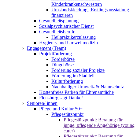
Kinderkrankenschwestern
Umstandskleidung | Erstlingsausstattung
finanzieren
Gesundheitsplanung
Sozialpsychiatrischer Dienst
Gesundheitsberufe
Heilpraktikerzulassung
Hygiene- und Umweltmedizin
Engagement (Team)
Projektförderung
Förderbörse
Dingebörse
Förderung sozialer Projekte
Förderung im Stadtteil
Kulturförderung
Nachhaltiger Umwelt- & Naturschutz
Kostenfreies Parken für Ehrenamtliche
Flensburg sagt Danke!
Senioren/-innen
Pflege und Kultur 50+
Pflegestützpunkt
Pflegestützpunkt: Beratung für
junge, pflegende Angehörige (young
carer)
Pflegestützpunkt: Beratung für