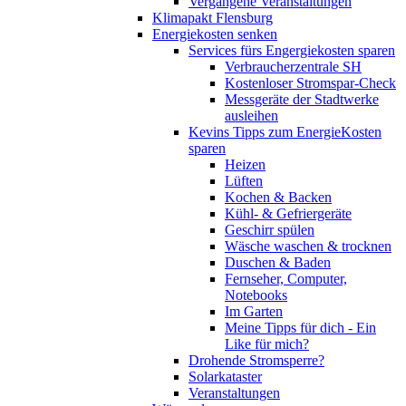
Vergangene Veranstaltungen
Klimapakt Flensburg
Energiekosten senken
Services fürs Engergiekosten sparen
Verbraucherzentrale SH
Kostenloser Stromspar-Check
Messgeräte der Stadtwerke
ausleihen
Kevins Tipps zum EnergieKosten
sparen
Heizen
Lüften
Kochen & Backen
Kühl- & Gefriergeräte
Geschirr spülen
Wäsche waschen & trocknen
Duschen & Baden
Fernseher, Computer,
Notebooks
Im Garten
Meine Tipps für dich - Ein
Like für mich?
Drohende Stromsperre?
Solarkataster
Veranstaltungen