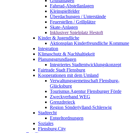
Grünanlagen
Fahrrad-Abstellanlagen
Kleinspielfelder
Überdachungen / Unterstände
Feuerstellen / Grillplätze
Skate-Anlagen
Inklusiver Spielplatz Hestoft
Kinder & Jugendliche
Aktionsplan Kinderfreundliche Kommune
Integration
Klimaschutz & Nachhaltigkeit
Planungsgrundlagen
Integriertes Stadtentwicklungskonzept
Fairtrade Stadt Flensburg
Kooperationen mit dem Umland
Verwaltungsgemeinschaft Flensburg-
Glücksburg
Tourismus Agentur Flensburger Förde
Zweckverband WEG
Grenzdreieck
Region Sönderjylland-Schleswig
Stadtrecht
Entgeltordnungen
Soziales
Flensburg.City