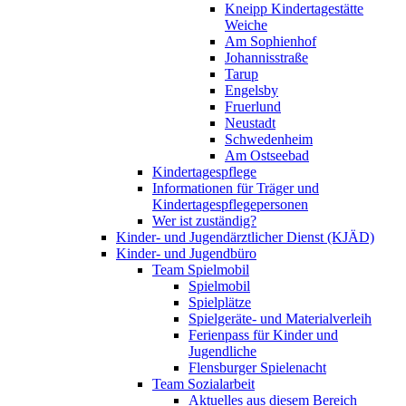
Kneipp Kindertagestätte
Weiche
Am Sophienhof
Johannisstraße
Tarup
Engelsby
Fruerlund
Neustadt
Schwedenheim
Am Ostseebad
Kindertagespflege
Informationen für Träger und
Kindertagespflegepersonen
Wer ist zuständig?
Kinder- und Jugendärztlicher Dienst (KJÄD)
Kinder- und Jugendbüro
Team Spielmobil
Spielmobil
Spielplätze
Spielgeräte- und Materialverleih
Ferienpass für Kinder und
Jugendliche
Flensburger Spielenacht
Team Sozialarbeit
Aktuelles aus diesem Bereich