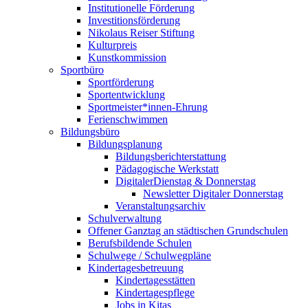
Institutionelle Förderung
Investitionsförderung
Nikolaus Reiser Stiftung
Kulturpreis
Kunstkommission
Sportbüro
Sportförderung
Sportentwicklung
Sportmeister*innen-Ehrung
Ferienschwimmen
Bildungsbüro
Bildungsplanung
Bildungsberichterstattung
Pädagogische Werkstatt
DigitalerDienstag & Donnerstag
Newsletter Digitaler Donnerstag
Veranstaltungsarchiv
Schulverwaltung
Offener Ganztag an städtischen Grundschulen
Berufsbildende Schulen
Schulwege / Schulwegpläne
Kindertagesbetreuung
Kindertagesstätten
Kindertagespflege
Jobs in Kitas