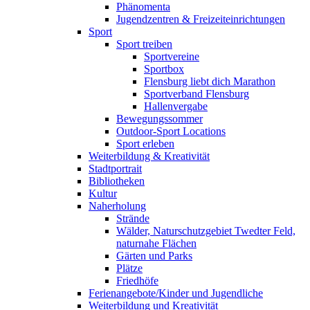
Phänomenta
Jugendzentren & Freizeiteinrichtungen
Sport
Sport treiben
Sportvereine
Sportbox
Flensburg liebt dich Marathon
Sportverband Flensburg
Hallenvergabe
Bewegungssommer
Outdoor-Sport Locations
Sport erleben
Weiterbildung & Kreativität
Stadtportrait
Bibliotheken
Kultur
Naherholung
Strände
Wälder, Naturschutzgebiet Twedter Feld,
naturnahe Flächen
Gärten und Parks
Plätze
Friedhöfe
Ferienangebote/Kinder und Jugendliche
Weiterbildung und Kreativität