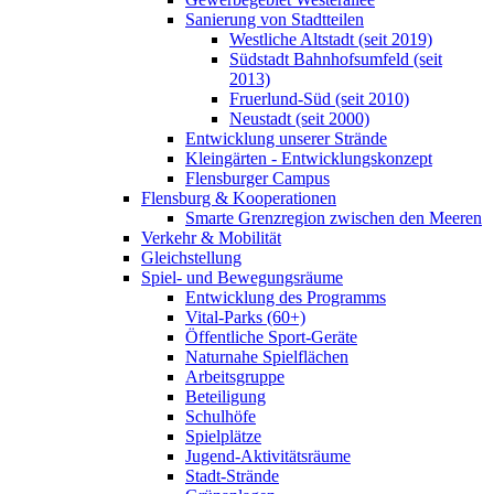
Sanierung von Stadtteilen
Westliche Altstadt (seit 2019)
Südstadt Bahnhofsumfeld (seit
2013)
Fruerlund-Süd (seit 2010)
Neustadt (seit 2000)
Entwicklung unserer Strände
Kleingärten - Entwicklungskonzept
Flensburger Campus
Flensburg & Kooperationen
Smarte Grenzregion zwischen den Meeren
Verkehr & Mobilität
Gleichstellung
Spiel- und Bewegungsräume
Entwicklung des Programms
Vital-Parks (60+)
Öffentliche Sport-Geräte
Naturnahe Spielflächen
Arbeitsgruppe
Beteiligung
Schulhöfe
Spielplätze
Jugend-Aktivitätsräume
Stadt-Strände