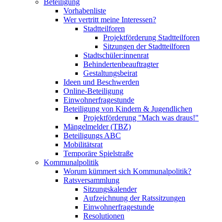
Beteiligung
Vorhabenliste
Wer vertritt meine Interessen?
Stadtteilforen
Projektförderung Stadtteilforen
Sitzungen der Stadtteilforen
Stadtschüler:innenrat
Behindertenbeauftragter
Gestaltungsbeirat
Ideen und Beschwerden
Online-Beteiligung
Einwohnerfragestunde
Beteiligung von Kindern & Jugendlichen
Projektförderung "Mach was draus!"
Mängelmelder (TBZ)
Beteiligungs ABC
Mobilitätsrat
Temporäre Spielstraße
Kommunalpolitik
Worum kümmert sich Kommunalpolitik?
Ratsversammlung
Sitzungskalender
Aufzeichnung der Ratssitzungen
Einwohnerfragestunde
Resolutionen