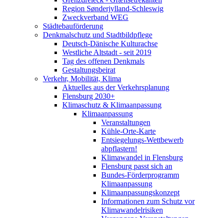
Region Sønderjylland-Schleswig
Zweckverband WEG
Städtebauförderung
Denkmalschutz und Stadtbildpflege
Deutsch-Dänische Kulturachse
Westliche Altstadt - seit 2019
Tag des offenen Denkmals
Gestaltungsbeirat
Verkehr, Mobilität, Klima
Aktuelles aus der Verkehrsplanung
Flensburg 2030+
Klimaschutz & Klimaanpassung
Klimaanpassung
Veranstaltungen
Kühle-Orte-Karte
Entsiegelungs-Wettbewerb
abpflastern!
Klimawandel in Flensburg
Flensburg passt sich an
Bundes-Förderprogramm
Klimaanpassung
Klimaanpassungskonzept
Informationen zum Schutz vor
Klimawandelrisiken