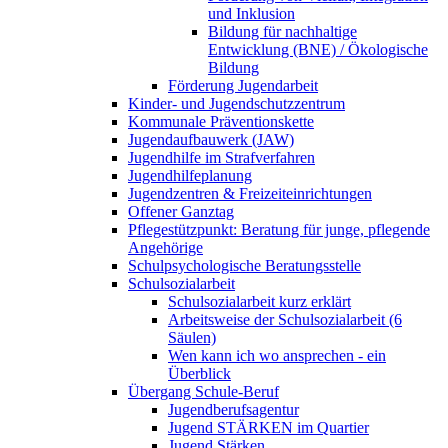
und Inklusion
Bildung für nachhaltige
Entwicklung (BNE) / Ökologische
Bildung
Förderung Jugendarbeit
Kinder- und Jugendschutzzentrum
Kommunale Präventionskette
Jugendaufbauwerk (JAW)
Jugendhilfe im Strafverfahren
Jugendhilfeplanung
Jugendzentren & Freizeiteinrichtungen
Offener Ganztag
Pflegestützpunkt: Beratung für junge, pflegende
Angehörige
Schulpsychologische Beratungsstelle
Schulsozialarbeit
Schulsozialarbeit kurz erklärt
Arbeitsweise der Schulsozialarbeit (6
Säulen)
Wen kann ich wo ansprechen - ein
Überblick
Übergang Schule-Beruf
Jugendberufsagentur
Jugend STÄRKEN im Quartier
Jugend Stärken