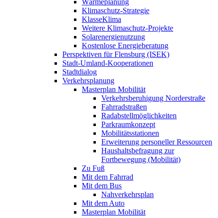
Wärmeplanung
Klimaschutz-Strategie
KlasseKlima
Weitere Klimaschutz-Projekte
Solarenergienutzung
Kostenlose Energieberatung
Perspektiven für Flensburg (ISEK)
Stadt-Umland-Kooperationen
Stadtdialog
Verkehrsplanung
Masterplan Mobilität
Verkehrsberuhigung Norderstraße
Fahrradstraßen
Radabstellmöglichkeiten
Parkraumkonzept
Mobilitätsstationen
Erweiterung personeller Ressourcen
Haushaltsbefragung zur
Fortbewegung (Mobilität)
Zu Fuß
Mit dem Fahrrad
Mit dem Bus
Nahverkehrsplan
Mit dem Auto
Masterplan Mobilität