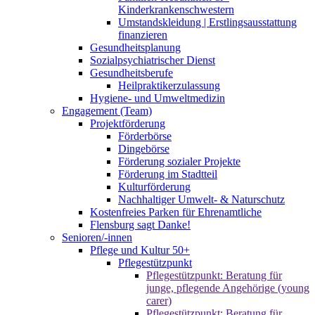
Kinderkrankenschwestern
Umstandskleidung | Erstlingsausstattung
finanzieren
Gesundheitsplanung
Sozialpsychiatrischer Dienst
Gesundheitsberufe
Heilpraktikerzulassung
Hygiene- und Umweltmedizin
Engagement (Team)
Projektförderung
Förderbörse
Dingebörse
Förderung sozialer Projekte
Förderung im Stadtteil
Kulturförderung
Nachhaltiger Umwelt- & Naturschutz
Kostenfreies Parken für Ehrenamtliche
Flensburg sagt Danke!
Senioren/-innen
Pflege und Kultur 50+
Pflegestützpunkt
Pflegestützpunkt: Beratung für
junge, pflegende Angehörige (young
carer)
Pflegestützpunkt: Beratung für