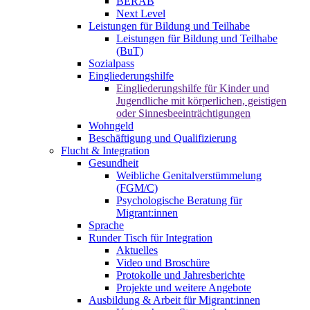
BERAB
Next Level
Leistungen für Bildung und Teilhabe
Leistungen für Bildung und Teilhabe
(BuT)
Sozialpass
Eingliederungshilfe
Eingliederungshilfe für Kinder und
Jugendliche mit körperlichen, geistigen
oder Sinnesbeeinträchtigungen
Wohngeld
Beschäftigung und Qualifizierung
Flucht & Integration
Gesundheit
Weibliche Genitalverstümmelung
(FGM/C)
Psychologische Beratung für
Migrant:innen
Sprache
Runder Tisch für Integration
Aktuelles
Video und Broschüre
Protokolle und Jahresberichte
Projekte und weitere Angebote
Ausbildung & Arbeit für Migrant:innen