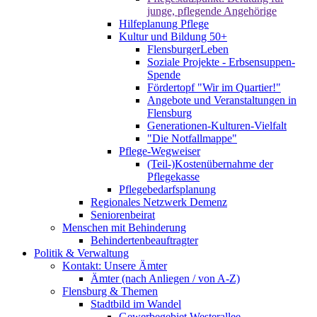
junge, pflegende Angehörige
Hilfeplanung Pflege
Kultur und Bildung 50+
FlensburgerLeben
Soziale Projekte - Erbsensuppen-
Spende
Fördertopf "Wir im Quartier!"
Angebote und Veranstaltungen in
Flensburg
Generationen-Kulturen-Vielfalt
"Die Notfallmappe"
Pflege-Wegweiser
(Teil-)Kostenübernahme der
Pflegekasse
Pflegebedarfsplanung
Regionales Netzwerk Demenz
Seniorenbeirat
Menschen mit Behinderung
Behindertenbeauftragter
Politik & Verwaltung
Kontakt: Unsere Ämter
Ämter (nach Anliegen / von A-Z)
Flensburg & Themen
Stadtbild im Wandel
Gewerbegebiet Westerallee