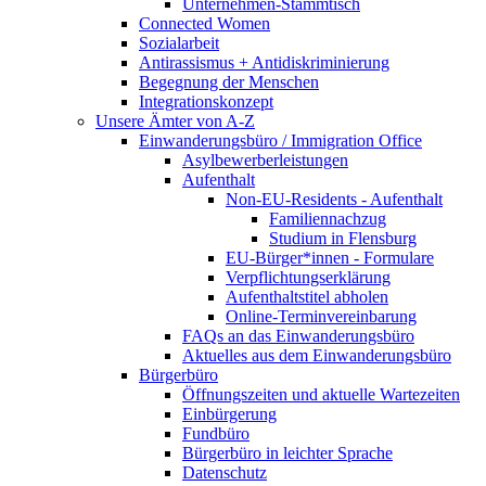
Unternehmen-Stammtisch
Connected Women
Sozialarbeit
Antirassismus + Antidiskriminierung
Begegnung der Menschen
Integrationskonzept
Unsere Ämter von A-Z
Einwanderungsbüro / Immigration Office
Asylbewerberleistungen
Aufenthalt
Non-EU-Residents - Aufenthalt
Familiennachzug
Studium in Flensburg
EU-Bürger*innen - Formulare
Verpflichtungserklärung
Aufenthaltstitel abholen
Online-Terminvereinbarung
FAQs an das Einwanderungsbüro
Aktuelles aus dem Einwanderungsbüro
Bürgerbüro
Öffnungszeiten und aktuelle Wartezeiten
Einbürgerung
Fundbüro
Bürgerbüro in leichter Sprache
Datenschutz