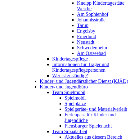
Kneipp Kindertagestätte
Weiche
Am Sophienhof
Johannisstraße
Tarup
Engelsby
Fruerlund
Neustadt
Schwedenheim
Am Ostseebad
Kindertagespflege
Informationen für Träger und
Kindertagespflegepersonen
Wer ist zuständig?
Kinder- und Jugendärztlicher Dienst (KJÄD)
Kinder- und Jugendbüro
Team Spielmobil
Spielmobil
Spielplätze
Spielgeräte- und Materialverleih
Ferienpass für Kinder und
Jugendliche
Flensburger Spielenacht
Team Sozialarbeit
Aktuelles aus diesem Bereich