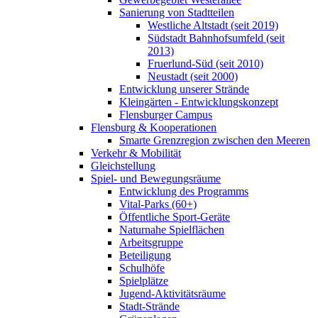
Sanierung von Stadtteilen
Westliche Altstadt (seit 2019)
Südstadt Bahnhofsumfeld (seit
2013)
Fruerlund-Süd (seit 2010)
Neustadt (seit 2000)
Entwicklung unserer Strände
Kleingärten - Entwicklungskonzept
Flensburger Campus
Flensburg & Kooperationen
Smarte Grenzregion zwischen den Meeren
Verkehr & Mobilität
Gleichstellung
Spiel- und Bewegungsräume
Entwicklung des Programms
Vital-Parks (60+)
Öffentliche Sport-Geräte
Naturnahe Spielflächen
Arbeitsgruppe
Beteiligung
Schulhöfe
Spielplätze
Jugend-Aktivitätsräume
Stadt-Strände