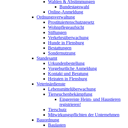
Wahlen & Abstimmungen
Bundestagswahl
Online-Anmeldung
Ordnungsverwaltung
Prostituiertenschutzgesetz
Wohnpflegeaufsicht
Stiftungen
Verkehrsüberwachung
Hunde in Flensburg
Bestattungen
Sondernutzung
Standesamt
Urkundenbestellung
Vorgeburtliche Anmeldung
Kontakt und Beratung
Heiraten in Flensburg
Veterinärdienste
Lebensmittelüberwachung
Tierseuchenbekämpfung
Eingereiste Heim- und Haustieren
registrieren!
Tierschutz
Mitwirkungspflichten der Unternehmen
Bauordnung
Baulasten