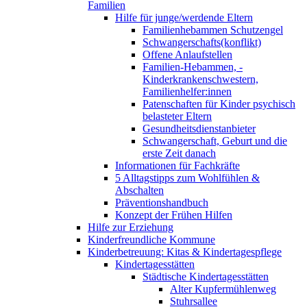
Familien
Hilfe für junge/werdende Eltern
Familienhebammen Schutzengel
Schwangerschafts(konflikt)
Offene Anlaufstellen
Familien-Hebammen, -
Kinderkrankenschwestern,
Familienhelfer:innen
Patenschaften für Kinder psychisch
belasteter Eltern
Gesundheitsdienstanbieter
Schwangerschaft, Geburt und die
erste Zeit danach
Informationen für Fachkräfte
5 Alltagstipps zum Wohlfühlen &
Abschalten
Präventionshandbuch
Konzept der Frühen Hilfen
Hilfe zur Erziehung
Kinderfreundliche Kommune
Kinderbetreuung: Kitas & Kindertagespflege
Kindertagesstätten
Städtische Kindertagesstätten
Alter Kupfermühlenweg
Stuhrsallee