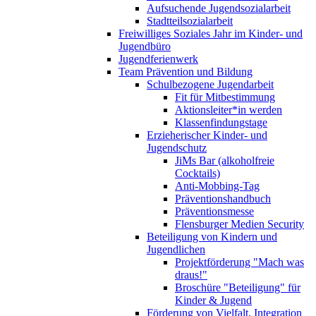
Aufsuchende Jugendsozialarbeit
Stadtteilsozialarbeit
Freiwilliges Soziales Jahr im Kinder- und
Jugendbüro
Jugendferienwerk
Team Prävention und Bildung
Schulbezogene Jugendarbeit
Fit für Mitbestimmung
Aktionsleiter*in werden
Klassenfindungstage
Erzieherischer Kinder- und
Jugendschutz
JiMs Bar (alkoholfreie
Cocktails)
Anti-Mobbing-Tag
Präventionshandbuch
Präventionsmesse
Flensburger Medien Security
Beteiligung von Kindern und
Jugendlichen
Projektförderung "Mach was
draus!"
Broschüre "Beteiligung" für
Kinder & Jugend
Förderung von Vielfalt, Integration