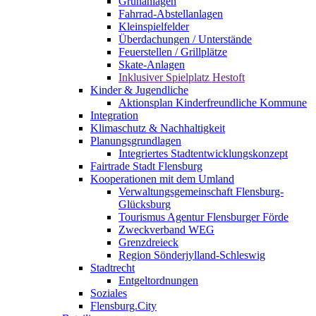
Grünanlagen
Fahrrad-Abstellanlagen
Kleinspielfelder
Überdachungen / Unterstände
Feuerstellen / Grillplätze
Skate-Anlagen
Inklusiver Spielplatz Hestoft
Kinder & Jugendliche
Aktionsplan Kinderfreundliche Kommune
Integration
Klimaschutz & Nachhaltigkeit
Planungsgrundlagen
Integriertes Stadtentwicklungskonzept
Fairtrade Stadt Flensburg
Kooperationen mit dem Umland
Verwaltungsgemeinschaft Flensburg-
Glücksburg
Tourismus Agentur Flensburger Förde
Zweckverband WEG
Grenzdreieck
Region Sönderjylland-Schleswig
Stadtrecht
Entgeltordnungen
Soziales
Flensburg.City