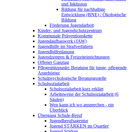
und Inklusion
Bildung für nachhaltige
Entwicklung (BNE) / Ökologische
Bildung
Förderung Jugendarbeit
Kinder- und Jugendschutzzentrum
Kommunale Präventionskette
Jugendaufbauwerk (JAW)
Jugendhilfe im Strafverfahren
Jugendhilfeplanung
Jugendzentren & Freizeiteinrichtungen
Offener Ganztag
Pflegestützpunkt: Beratung für junge, pflegende
Angehörige
Schulpsychologische Beratungsstelle
Schulsozialarbeit
Schulsozialarbeit kurz erklärt
Arbeitsweise der Schulsozialarbeit (6
Säulen)
Wen kann ich wo ansprechen - ein
Überblick
Übergang Schule-Beruf
Jugendberufsagentur
Jugend STÄRKEN im Quartier
Jugend Stärken