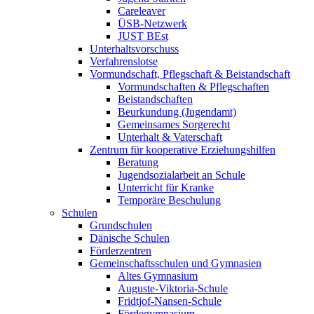
Careleaver
ÜSB-Netzwerk
JUST BEst
Unterhaltsvorschuss
Verfahrenslotse
Vormundschaft, Pflegschaft & Beistandschaft
Vormundschaften & Pflegschaften
Beistandschaften
Beurkundung (Jugendamt)
Gemeinsames Sorgerecht
Unterhalt & Vaterschaft
Zentrum für kooperative Erziehungshilfen
Beratung
Jugendsozialarbeit an Schule
Unterricht für Kranke
Temporäre Beschulung
Schulen
Grundschulen
Dänische Schulen
Förderzentren
Gemeinschaftsschulen und Gymnasien
Altes Gymnasium
Auguste-Viktoria-Schule
Fridtjof-Nansen-Schule
Fördegymnasium