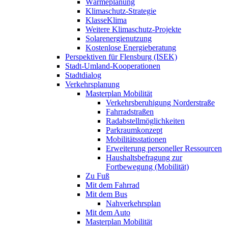
Wärmeplanung
Klimaschutz-Strategie
KlasseKlima
Weitere Klimaschutz-Projekte
Solarenergienutzung
Kostenlose Energieberatung
Perspektiven für Flensburg (ISEK)
Stadt-Umland-Kooperationen
Stadtdialog
Verkehrsplanung
Masterplan Mobilität
Verkehrsberuhigung Norderstraße
Fahrradstraßen
Radabstellmöglichkeiten
Parkraumkonzept
Mobilitätsstationen
Erweiterung personeller Ressourcen
Haushaltsbefragung zur
Fortbewegung (Mobilität)
Zu Fuß
Mit dem Fahrrad
Mit dem Bus
Nahverkehrsplan
Mit dem Auto
Masterplan Mobilität