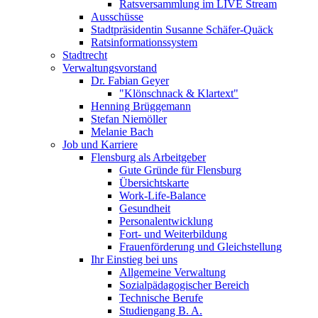
Ratsversammlung im LIVE Stream
Ausschüsse
Stadtpräsidentin Susanne Schäfer-Quäck
Ratsinformationssystem
Stadtrecht
Verwaltungsvorstand
Dr. Fabian Geyer
"Klönschnack & Klartext"
Henning Brüggemann
Stefan Niemöller
Melanie Bach
Job und Karriere
Flensburg als Arbeitgeber
Gute Gründe für Flensburg
Übersichtskarte
Work-Life-Balance
Gesundheit
Personalentwicklung
Fort- und Weiterbildung
Frauenförderung und Gleichstellung
Ihr Einstieg bei uns
Allgemeine Verwaltung
Sozialpädagogischer Bereich
Technische Berufe
Studiengang B. A.