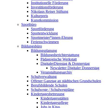
Institutionelle Förderung
Investitionsförderung
Nikolaus Reiser Stiftung
Kulturpreis
Kunstkommission
Sportbüro
Sportförderung
Sportentwicklung
Sportmeister*innen-Ehrung
Ferienschwimmen
Bildungsbüro
Bildungsplanung
Bildungsberichterstattung
Pädagogische Werkstatt
DigitalerDienstag & Donnerstag
Newsletter Digitaler Donnerstag
Veranstaltungsarchiv
Schulverwaltung
Offener Ganztag an städtischen Grundschulen
Berufsbildende Schulen
Schulwege / Schulwegpläne
Kindertagesbetreuung
Kindertagesstätten
Kindertagespflege
Jobs in Kitas