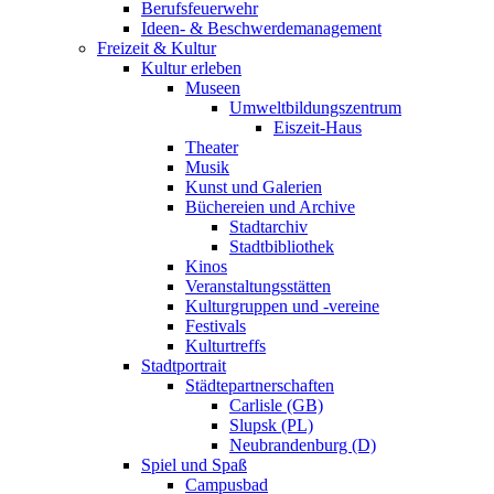
Berufsfeuerwehr
Ideen- & Beschwerdemanagement
Freizeit & Kultur
Kultur erleben
Museen
Umweltbildungszentrum
Eiszeit-Haus
Theater
Musik
Kunst und Galerien
Büchereien und Archive
Stadtarchiv
Stadtbibliothek
Kinos
Veranstaltungsstätten
Kulturgruppen und -vereine
Festivals
Kulturtreffs
Stadtportrait
Städtepartnerschaften
Carlisle (GB)
Slupsk (PL)
Neubrandenburg (D)
Spiel und Spaß
Campusbad