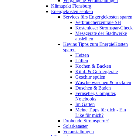
Vergangene Veranstaltungen
Klimapakt Flensburg
Energiekosten senken
Services fürs Engergiekosten sparen
Verbraucherzentrale SH
Kostenloser Stromspar-Check
Messgeräte der Stadtwerke
ausleihen
Kevins Tipps zum EnergieKosten
sparen
Heizen
Lüften
Kochen & Backen
Kühl- & Gefriergeräte
Geschirr spülen
Wäsche waschen & trocknen
Duschen & Baden
Fernseher, Computer,
Notebooks
Im Garten
Meine Tipps für dich - Ein
Like für mich?
Drohende Stromsperre?
Solarkataster
Veranstaltungen