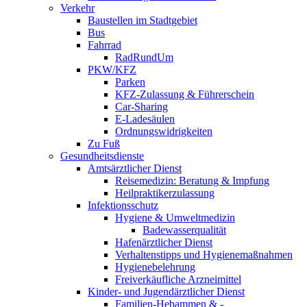
Verkehr
Baustellen im Stadtgebiet
Bus
Fahrrad
RadRundUm
PKW/KFZ
Parken
KFZ-Zulassung & Führerschein
Car-Sharing
E-Ladesäulen
Ordnungswidrigkeiten
Zu Fuß
Gesundheitsdienste
Amtsärztlicher Dienst
Reisemedizin: Beratung & Impfung
Heilpraktikerzulassung
Infektionsschutz
Hygiene & Umweltmedizin
Badewasserqualität
Hafenärztlicher Dienst
Verhaltenstipps und Hygienemaßnahmen
Hygienebelehrung
Freiverkäufliche Arzneimittel
Kinder- und Jugendärztlicher Dienst
Familien-Hebammen & -