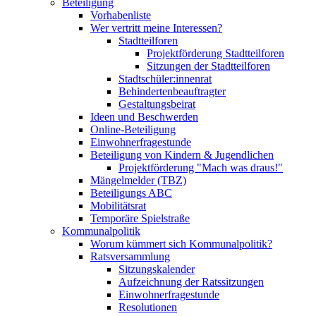
Beteiligung
Vorhabenliste
Wer vertritt meine Interessen?
Stadtteilforen
Projektförderung Stadtteilforen
Sitzungen der Stadtteilforen
Stadtschüler:innenrat
Behindertenbeauftragter
Gestaltungsbeirat
Ideen und Beschwerden
Online-Beteiligung
Einwohnerfragestunde
Beteiligung von Kindern & Jugendlichen
Projektförderung "Mach was draus!"
Mängelmelder (TBZ)
Beteiligungs ABC
Mobilitätsrat
Temporäre Spielstraße
Kommunalpolitik
Worum kümmert sich Kommunalpolitik?
Ratsversammlung
Sitzungskalender
Aufzeichnung der Ratssitzungen
Einwohnerfragestunde
Resolutionen