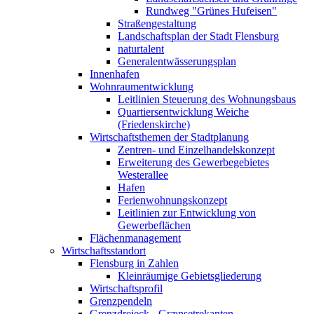
Rundweg "Grünes Hufeisen"
Straßengestaltung
Landschaftsplan der Stadt Flensburg
naturtalent
Generalentwässerungsplan
Innenhafen
Wohnraumentwicklung
Leitlinien Steuerung des Wohnungsbaus
Quartiersentwicklung Weiche
(Friedenskirche)
Wirtschaftsthemen der Stadtplanung
Zentren- und Einzelhandelskonzept
Erweiterung des Gewerbegebietes
Westerallee
Hafen
Ferienwohnungskonzept
Leitlinien zur Entwicklung von
Gewerbeflächen
Flächenmanagement
Wirtschaftsstandort
Flensburg in Zahlen
Kleinräumige Gebietsgliederung
Wirtschaftsprofil
Grenzpendeln
Grenzdreieck - Grænsetrekanten