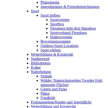
Phänomenta
Jugendzentren & Freizeiteinrichtungen
Sport
Sport treiben
Sportvereine
Sportbox
Flensburg liebt dich Marathon
Sportverband Flensburg
Hallenvergabe
Bewegungssommer
Outdoor-Sport Locations
Sport erleben
Weiterbildung & Kreativität
Stadtportrait
Bibliotheken
Kultur
Naherholung
Strände
Wälder, Naturschutzgebiet Twedter Feld,
naturnahe Flächen
Gärten und Parks
Plätze
Friedhöfe
Ferienangebote/Kinder und Jugendliche
Weiterbildung und Kreativität