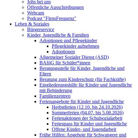
Jobs bei uns
Öffentliche Ausschreibungen
Webcam
Podcast "FlensFrequenz"
Leben & Soziales
Bürgerservice
Kinder, Jugendliche & Familien
Adoptionen und Pflegekinder
Pflegekinder aufnehmen
Adoptionen
Allgemeiner Sozialer Dienst (ASD)
BAföG für Schüler*innen
Beratungsstelle für Kinder, Jugendliche und
Eltern
Beratung zum Kinderschutz (für Fachkräfte)
Eingliederungshilfe für Kinder und Jugendliche
mit Behinderung
Familienzentren
Ferienangebote für Kinder und Jugendliche
Herbstferien (12.10. bis 24.10.2026)
Sommerferien (04.07. bis 5.08.2026)
Ferienaktionen der Schulsozialarbeit
Ferienpass für Kinder und Jugendliche
Offene Kinder- und Jugendarbeit
Frühe Hilfen: Angebote für Schwangere und