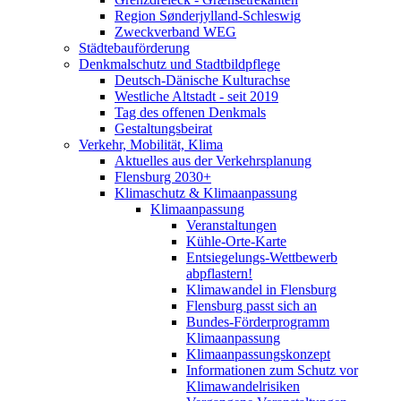
Region Sønderjylland-Schleswig
Zweckverband WEG
Städtebauförderung
Denkmalschutz und Stadtbildpflege
Deutsch-Dänische Kulturachse
Westliche Altstadt - seit 2019
Tag des offenen Denkmals
Gestaltungsbeirat
Verkehr, Mobilität, Klima
Aktuelles aus der Verkehrsplanung
Flensburg 2030+
Klimaschutz & Klimaanpassung
Klimaanpassung
Veranstaltungen
Kühle-Orte-Karte
Entsiegelungs-Wettbewerb
abpflastern!
Klimawandel in Flensburg
Flensburg passt sich an
Bundes-Förderprogramm
Klimaanpassung
Klimaanpassungskonzept
Informationen zum Schutz vor
Klimawandelrisiken