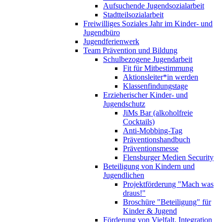
Aufsuchende Jugendsozialarbeit
Stadtteilsozialarbeit
Freiwilliges Soziales Jahr im Kinder- und
Jugendbüro
Jugendferienwerk
Team Prävention und Bildung
Schulbezogene Jugendarbeit
Fit für Mitbestimmung
Aktionsleiter*in werden
Klassenfindungstage
Erzieherischer Kinder- und
Jugendschutz
JiMs Bar (alkoholfreie
Cocktails)
Anti-Mobbing-Tag
Präventionshandbuch
Präventionsmesse
Flensburger Medien Security
Beteiligung von Kindern und
Jugendlichen
Projektförderung "Mach was
draus!"
Broschüre "Beteiligung" für
Kinder & Jugend
Förderung von Vielfalt, Integration