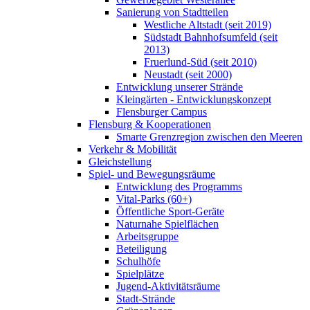
Sanierung von Stadtteilen
Westliche Altstadt (seit 2019)
Südstadt Bahnhofsumfeld (seit
2013)
Fruerlund-Süd (seit 2010)
Neustadt (seit 2000)
Entwicklung unserer Strände
Kleingärten - Entwicklungskonzept
Flensburger Campus
Flensburg & Kooperationen
Smarte Grenzregion zwischen den Meeren
Verkehr & Mobilität
Gleichstellung
Spiel- und Bewegungsräume
Entwicklung des Programms
Vital-Parks (60+)
Öffentliche Sport-Geräte
Naturnahe Spielflächen
Arbeitsgruppe
Beteiligung
Schulhöfe
Spielplätze
Jugend-Aktivitätsräume
Stadt-Strände