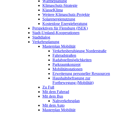
Wärmeplanung
Klimaschutz-Strategie
KlasseKlima
Weitere Klimaschutz-Projekte
Solarenergienutzung
Kostenlose Energieberatung
Perspektiven für Flensburg (ISEK)
Stadt-Umland-Kooperationen
Stadtdialog
Verkehrsplanung
Masterplan Mobilität
Verkehrsberuhigung Norderstraße
Fahrradstraßen
Radabstellmöglichkeiten
Parkraumkonzept
Mobilitätsstationen
Erweiterung personeller Ressourcen
Haushaltsbefragung zur
Fortbewegung (Mobilität)
Zu Fuß
Mit dem Fahrrad
Mit dem Bus
Nahverkehrsplan
Mit dem Auto
Masterplan Mobilität