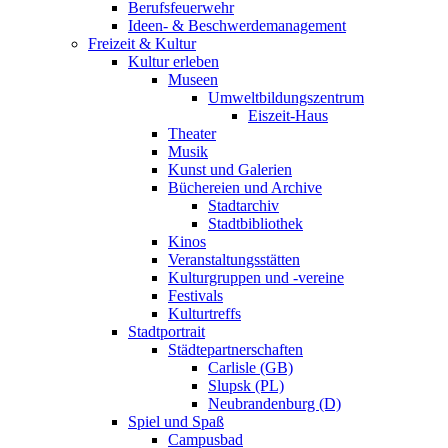
Berufsfeuerwehr
Ideen- & Beschwerdemanagement
Freizeit & Kultur
Kultur erleben
Museen
Umweltbildungszentrum
Eiszeit-Haus
Theater
Musik
Kunst und Galerien
Büchereien und Archive
Stadtarchiv
Stadtbibliothek
Kinos
Veranstaltungsstätten
Kulturgruppen und -vereine
Festivals
Kulturtreffs
Stadtportrait
Städtepartnerschaften
Carlisle (GB)
Slupsk (PL)
Neubrandenburg (D)
Spiel und Spaß
Campusbad