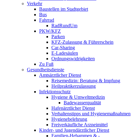
Verkehr
Baustellen im Stadtgebiet
Bus
Fahrrad
RadRundUm
PKW/KFZ
Parken
KFZ-Zulassung & Führerschein
Car-Sharing
E-Ladesäulen
Ordnungswidrigkeiten
Zu Fuß
Gesundheitsdienste
Amtsärztlicher Dienst
Reisemedizin: Beratung & Impfung
Heilpraktikerzulassung
Infektionsschutz
Hygiene & Umweltmedizin
Badewasserqualität
Hafenärztlicher Dienst
Verhaltenstipps und Hygienemaßnahmen
Hygienebelehrung
Freiverkäufliche Arzneimittel
Kinder- und Jugendärztlicher Dienst
Familien-Hebammen & -