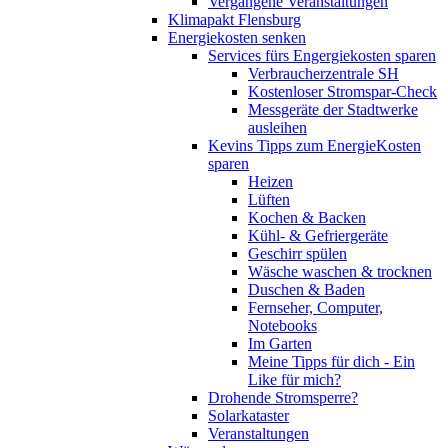
Vergangene Veranstaltungen
Klimapakt Flensburg
Energiekosten senken
Services fürs Engergiekosten sparen
Verbraucherzentrale SH
Kostenloser Stromspar-Check
Messgeräte der Stadtwerke
ausleihen
Kevins Tipps zum EnergieKosten
sparen
Heizen
Lüften
Kochen & Backen
Kühl- & Gefriergeräte
Geschirr spülen
Wäsche waschen & trocknen
Duschen & Baden
Fernseher, Computer,
Notebooks
Im Garten
Meine Tipps für dich - Ein
Like für mich?
Drohende Stromsperre?
Solarkataster
Veranstaltungen