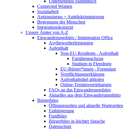
Unternehmen-Stammtisch
Connected Women
Sozialarbeit
Antirassismus + Antidiskriminierung
Begegnung der Menschen
Integrationskonzept
Unsere Ämter von A-Z
Einwanderungsbüro / Immigration Office
Asylbewerberleistungen
Aufenthalt
Non-EU-Residents - Aufenthalt
Familiennachzug
Studium in Flensburg
EU-Bürger*innen - Formulare
Verpflichtungserklärung
Aufenthaltstitel abholen
Online-Terminvereinbarung
FAQs an das Einwanderungsbüro
Aktuelles aus dem Einwanderungsbüro
Bürgerbüro
Öffnungszeiten und aktuelle Wartezeiten
Einbürgerung
Fundbüro
Bürgerbüro in leichter Sprache
Datenschutz