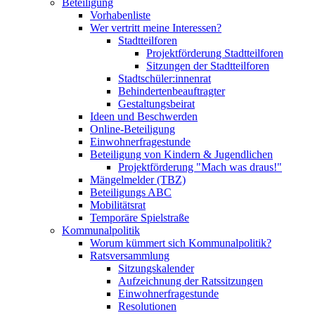
Beteiligung
Vorhabenliste
Wer vertritt meine Interessen?
Stadtteilforen
Projektförderung Stadtteilforen
Sitzungen der Stadtteilforen
Stadtschüler:innenrat
Behindertenbeauftragter
Gestaltungsbeirat
Ideen und Beschwerden
Online-Beteiligung
Einwohnerfragestunde
Beteiligung von Kindern & Jugendlichen
Projektförderung "Mach was draus!"
Mängelmelder (TBZ)
Beteiligungs ABC
Mobilitätsrat
Temporäre Spielstraße
Kommunalpolitik
Worum kümmert sich Kommunalpolitik?
Ratsversammlung
Sitzungskalender
Aufzeichnung der Ratssitzungen
Einwohnerfragestunde
Resolutionen