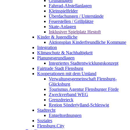
Grünanlagen
Fahrrad-Abstellanlagen
Kleinspielfelder
Überdachungen / Unterstände
Feuerstellen / Grillplätze
Skate-Anlagen
Inklusiver Spielplatz Hestoft
Kinder & Jugendliche
Aktionsplan Kinderfreundliche Kommune
Integration
Klimaschutz & Nachhaltigkeit
Planungsgrundlagen
Integriertes Stadtentwicklungskonzept
Fairtrade Stadt Flensburg
Kooperationen mit dem Umland
Verwaltungsgemeinschaft Flensburg-
Glücksburg
Tourismus Agentur Flensburger Förde
Zweckverband WEG
Grenzdreieck
Region Sönderjylland-Schleswig
Stadtrecht
Entgeltordnungen
Soziales
Flensburg.City