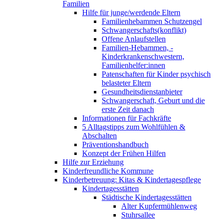
Familien
Hilfe für junge/werdende Eltern
Familienhebammen Schutzengel
Schwangerschafts(konflikt)
Offene Anlaufstellen
Familien-Hebammen, -
Kinderkrankenschwestern,
Familienhelfer:innen
Patenschaften für Kinder psychisch
belasteter Eltern
Gesundheitsdienstanbieter
Schwangerschaft, Geburt und die
erste Zeit danach
Informationen für Fachkräfte
5 Alltagstipps zum Wohlfühlen &
Abschalten
Präventionshandbuch
Konzept der Frühen Hilfen
Hilfe zur Erziehung
Kinderfreundliche Kommune
Kinderbetreuung: Kitas & Kindertagespflege
Kindertagesstätten
Städtische Kindertagesstätten
Alter Kupfermühlenweg
Stuhrsallee