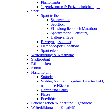
Phänomenta
Jugendzentren & Freizeiteinrichtungen
Sport
Sport treiben
Sportvereine
Sportbox
Flensburg liebt dich Marathon
Sportverband Flensburg
Hallenvergabe
Bewegungssommer
Outdoor-Sport Locations
Sport erleben
Weiterbildung & Kreativität
Stadtportrait
Bibliotheken
Kultur
Naherholung
Strände
Wälder, Naturschutzgebiet Twedter Feld,
naturnahe Flächen
Gärten und Parks
Plätze
Friedhöfe
Ferienangebote/Kinder und Jugendliche
Weiterbildung und Kreativität