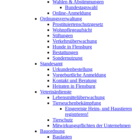
Wahlen & Abstimmungen
Bundestagswahl
Online-Anmeldung
Ordnungsverwaltung
Prostituiertenschutzgesetz
Wohnpflegeaufsicht
Stiftungen
Verkehrsüberwachung
Hunde in Flensburg
Bestattungen
Sondernutzung
Standesamt
Urkundenbestellung
Vorgeburtliche Anmeldung
Kontakt und Beratung
Heiraten in Flensburg
Veterinärdienste
Lebensmittelüberwachung
Tierseuchenbekämpfung
Eingereiste Heim- und Haustieren
registrieren!
Tierschutz
Mitwirkungspflichten der Unternehmen
Bauordnung
Baulasten