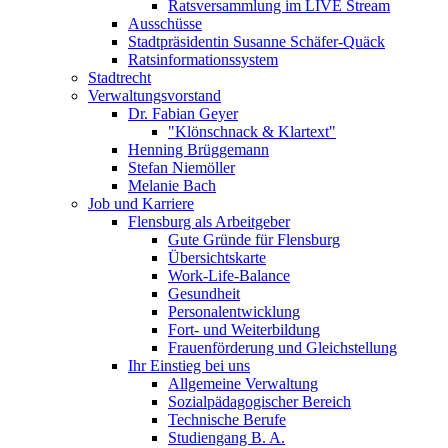
Ratsversammlung im LIVE Stream
Ausschüsse
Stadtpräsidentin Susanne Schäfer-Quäck
Ratsinformationssystem
Stadtrecht
Verwaltungsvorstand
Dr. Fabian Geyer
"Klönschnack & Klartext"
Henning Brüggemann
Stefan Niemöller
Melanie Bach
Job und Karriere
Flensburg als Arbeitgeber
Gute Gründe für Flensburg
Übersichtskarte
Work-Life-Balance
Gesundheit
Personalentwicklung
Fort- und Weiterbildung
Frauenförderung und Gleichstellung
Ihr Einstieg bei uns
Allgemeine Verwaltung
Sozialpädagogischer Bereich
Technische Berufe
Studiengang B. A.