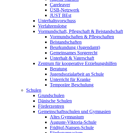
Careleaver
ÜSB-Netzwerk
JUST BEst
Unterhaltsvorschuss
Verfahrenslotse
Vormundschaft, Pflegschaft & Beistandschaft
Vormundschaften & Pflegschaften
Beistandschaften
Beurkundung (Jugendamt)
Gemeinsames Sorgerecht
Unterhalt & Vaterschaft
Zentrum für kooperative Erziehungshilfen
Beratung
Jugendsozialarbeit an Schule
Unterricht für Kranke
Temporäre Beschulung
Schulen
Grundschulen
Dänische Schulen
Förderzentren
Gemeinschaftsschulen und Gymnasien
Altes Gymnasium
Auguste-Viktoria-Schule
Fridtjof-Nansen-Schule
Fördegymnasium