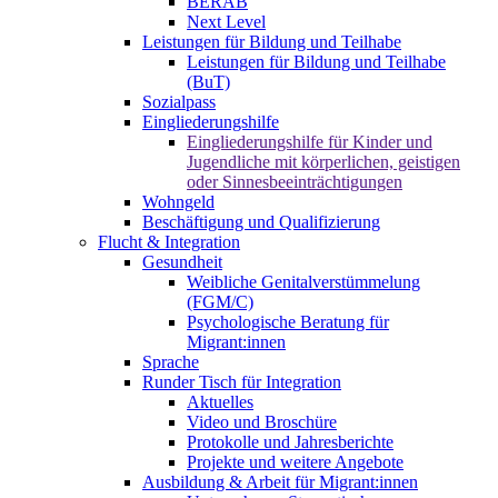
BERAB
Next Level
Leistungen für Bildung und Teilhabe
Leistungen für Bildung und Teilhabe
(BuT)
Sozialpass
Eingliederungshilfe
Eingliederungshilfe für Kinder und
Jugendliche mit körperlichen, geistigen
oder Sinnesbeeinträchtigungen
Wohngeld
Beschäftigung und Qualifizierung
Flucht & Integration
Gesundheit
Weibliche Genitalverstümmelung
(FGM/C)
Psychologische Beratung für
Migrant:innen
Sprache
Runder Tisch für Integration
Aktuelles
Video und Broschüre
Protokolle und Jahresberichte
Projekte und weitere Angebote
Ausbildung & Arbeit für Migrant:innen