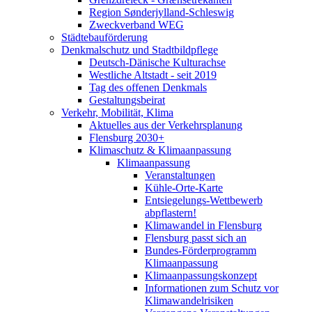
Region Sønderjylland-Schleswig
Zweckverband WEG
Städtebauförderung
Denkmalschutz und Stadtbildpflege
Deutsch-Dänische Kulturachse
Westliche Altstadt - seit 2019
Tag des offenen Denkmals
Gestaltungsbeirat
Verkehr, Mobilität, Klima
Aktuelles aus der Verkehrsplanung
Flensburg 2030+
Klimaschutz & Klimaanpassung
Klimaanpassung
Veranstaltungen
Kühle-Orte-Karte
Entsiegelungs-Wettbewerb
abpflastern!
Klimawandel in Flensburg
Flensburg passt sich an
Bundes-Förderprogramm
Klimaanpassung
Klimaanpassungskonzept
Informationen zum Schutz vor
Klimawandelrisiken