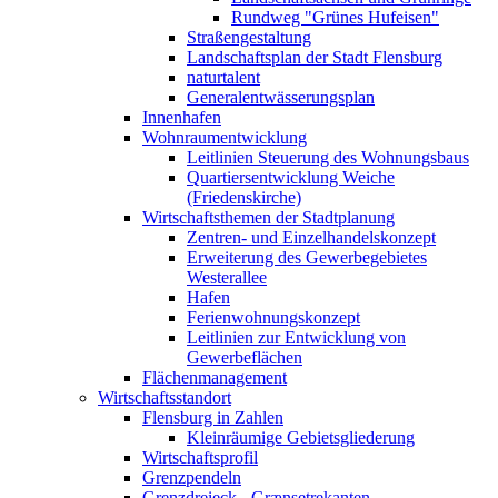
Rundweg "Grünes Hufeisen"
Straßengestaltung
Landschaftsplan der Stadt Flensburg
naturtalent
Generalentwässerungsplan
Innenhafen
Wohnraumentwicklung
Leitlinien Steuerung des Wohnungsbaus
Quartiersentwicklung Weiche
(Friedenskirche)
Wirtschaftsthemen der Stadtplanung
Zentren- und Einzelhandelskonzept
Erweiterung des Gewerbegebietes
Westerallee
Hafen
Ferienwohnungskonzept
Leitlinien zur Entwicklung von
Gewerbeflächen
Flächenmanagement
Wirtschaftsstandort
Flensburg in Zahlen
Kleinräumige Gebietsgliederung
Wirtschaftsprofil
Grenzpendeln
Grenzdreieck - Grænsetrekanten