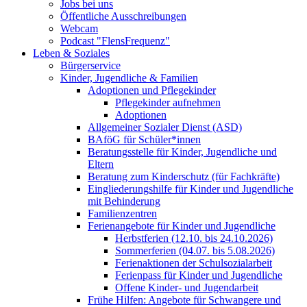
Jobs bei uns
Öffentliche Ausschreibungen
Webcam
Podcast "FlensFrequenz"
Leben & Soziales
Bürgerservice
Kinder, Jugendliche & Familien
Adoptionen und Pflegekinder
Pflegekinder aufnehmen
Adoptionen
Allgemeiner Sozialer Dienst (ASD)
BAföG für Schüler*innen
Beratungsstelle für Kinder, Jugendliche und
Eltern
Beratung zum Kinderschutz (für Fachkräfte)
Eingliederungshilfe für Kinder und Jugendliche
mit Behinderung
Familienzentren
Ferienangebote für Kinder und Jugendliche
Herbstferien (12.10. bis 24.10.2026)
Sommerferien (04.07. bis 5.08.2026)
Ferienaktionen der Schulsozialarbeit
Ferienpass für Kinder und Jugendliche
Offene Kinder- und Jugendarbeit
Frühe Hilfen: Angebote für Schwangere und