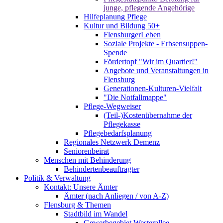
junge, pflegende Angehörige
Hilfeplanung Pflege
Kultur und Bildung 50+
FlensburgerLeben
Soziale Projekte - Erbsensuppen-
Spende
Fördertopf "Wir im Quartier!"
Angebote und Veranstaltungen in
Flensburg
Generationen-Kulturen-Vielfalt
"Die Notfallmappe"
Pflege-Wegweiser
(Teil-)Kostenübernahme der
Pflegekasse
Pflegebedarfsplanung
Regionales Netzwerk Demenz
Seniorenbeirat
Menschen mit Behinderung
Behindertenbeauftragter
Politik & Verwaltung
Kontakt: Unsere Ämter
Ämter (nach Anliegen / von A-Z)
Flensburg & Themen
Stadtbild im Wandel
Gewerbegebiet Westerallee