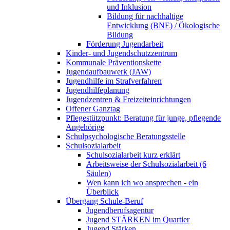
und Inklusion
Bildung für nachhaltige
Entwicklung (BNE) / Ökologische
Bildung
Förderung Jugendarbeit
Kinder- und Jugendschutzzentrum
Kommunale Präventionskette
Jugendaufbauwerk (JAW)
Jugendhilfe im Strafverfahren
Jugendhilfeplanung
Jugendzentren & Freizeiteinrichtungen
Offener Ganztag
Pflegestützpunkt: Beratung für junge, pflegende
Angehörige
Schulpsychologische Beratungsstelle
Schulsozialarbeit
Schulsozialarbeit kurz erklärt
Arbeitsweise der Schulsozialarbeit (6
Säulen)
Wen kann ich wo ansprechen - ein
Überblick
Übergang Schule-Beruf
Jugendberufsagentur
Jugend STÄRKEN im Quartier
Jugend Stärken