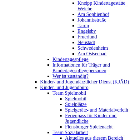
Kneipp Kindertagestätte
Weiche
Am Sophienhof
Johannisstraße
Tarup
Engelsby
Fruerlund
Neustadt
Schwedenheim
Am Ostseebad
Kindertagespflege
Informationen für Träger und
Kindertagespflegepersonen
Wer ist zuständig?
Kinder- und Jugendärztlicher Dienst (KJÄD)
Kinder- und Jugendbüro
Team Spielmobil
Spielmobil
Spielplätze
Spielgeräte- und Materialverleih
Ferienpass für Kinder und
Jugendliche
Flensburger Spielenacht
Team Sozialarbeit
Aktuelles aus diesem Bereich