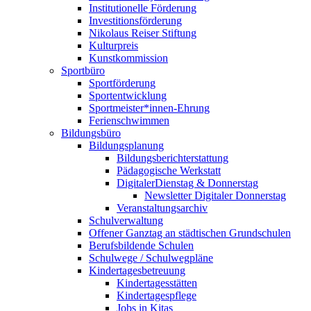
Institutionelle Förderung
Investitionsförderung
Nikolaus Reiser Stiftung
Kulturpreis
Kunstkommission
Sportbüro
Sportförderung
Sportentwicklung
Sportmeister*innen-Ehrung
Ferienschwimmen
Bildungsbüro
Bildungsplanung
Bildungsberichterstattung
Pädagogische Werkstatt
DigitalerDienstag & Donnerstag
Newsletter Digitaler Donnerstag
Veranstaltungsarchiv
Schulverwaltung
Offener Ganztag an städtischen Grundschulen
Berufsbildende Schulen
Schulwege / Schulwegpläne
Kindertagesbetreuung
Kindertagesstätten
Kindertagespflege
Jobs in Kitas