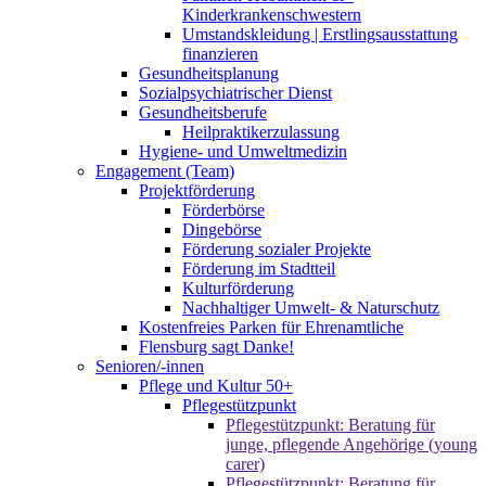
Kinderkrankenschwestern
Umstandskleidung | Erstlingsausstattung
finanzieren
Gesundheitsplanung
Sozialpsychiatrischer Dienst
Gesundheitsberufe
Heilpraktikerzulassung
Hygiene- und Umweltmedizin
Engagement (Team)
Projektförderung
Förderbörse
Dingebörse
Förderung sozialer Projekte
Förderung im Stadtteil
Kulturförderung
Nachhaltiger Umwelt- & Naturschutz
Kostenfreies Parken für Ehrenamtliche
Flensburg sagt Danke!
Senioren/-innen
Pflege und Kultur 50+
Pflegestützpunkt
Pflegestützpunkt: Beratung für
junge, pflegende Angehörige (young
carer)
Pflegestützpunkt: Beratung für