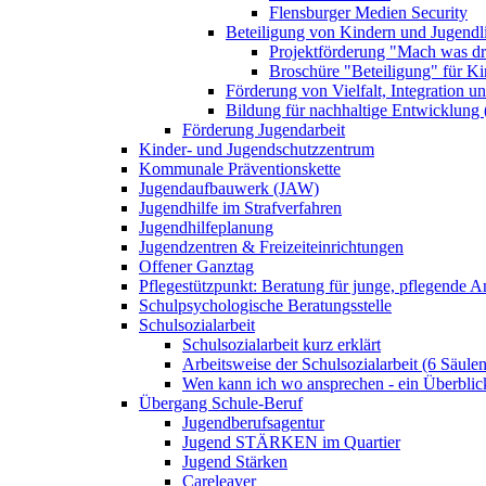
Flensburger Medien Security
Beteiligung von Kindern und Jugendl
Projektförderung "Mach was dr
Broschüre "Beteiligung" für K
Förderung von Vielfalt, Integration u
Bildung für nachhaltige Entwicklung
Förderung Jugendarbeit
Kinder- und Jugendschutzzentrum
Kommunale Präventionskette
Jugendaufbauwerk (JAW)
Jugendhilfe im Strafverfahren
Jugendhilfeplanung
Jugendzentren & Freizeiteinrichtungen
Offener Ganztag
Pflegestützpunkt: Beratung für junge, pflegende 
Schulpsychologische Beratungsstelle
Schulsozialarbeit
Schulsozialarbeit kurz erklärt
Arbeitsweise der Schulsozialarbeit (6 Säulen
Wen kann ich wo ansprechen - ein Überblic
Übergang Schule-Beruf
Jugendberufsagentur
Jugend STÄRKEN im Quartier
Jugend Stärken
Careleaver