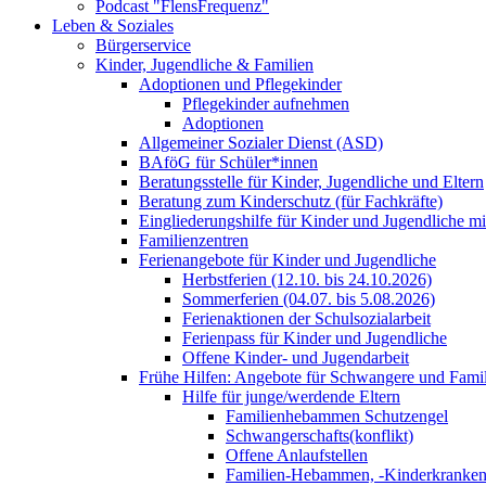
Podcast "FlensFrequenz"
Leben & Soziales
Bürgerservice
Kinder, Jugendliche & Familien
Adoptionen und Pflegekinder
Pflegekinder aufnehmen
Adoptionen
Allgemeiner Sozialer Dienst (ASD)
BAföG für Schüler*innen
Beratungsstelle für Kinder, Jugendliche und Eltern
Beratung zum Kinderschutz (für Fachkräfte)
Eingliederungshilfe für Kinder und Jugendliche m
Familienzentren
Ferienangebote für Kinder und Jugendliche
Herbstferien (12.10. bis 24.10.2026)
Sommerferien (04.07. bis 5.08.2026)
Ferienaktionen der Schulsozialarbeit
Ferienpass für Kinder und Jugendliche
Offene Kinder- und Jugendarbeit
Frühe Hilfen: Angebote für Schwangere und Fami
Hilfe für junge/werdende Eltern
Familienhebammen Schutzengel
Schwangerschafts(konflikt)
Offene Anlaufstellen
Familien-Hebammen, -Kinderkrankens