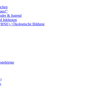
ichen
aus!"
inder & Jugend
nd Inklusion
 (BNE) / Ökologische Bildung
Angehörige
)
k