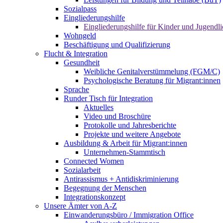
Sozialpass
Eingliederungshilfe
Eingliederungshilfe für Kinder und Jugendli
Wohngeld
Beschäftigung und Qualifizierung
Flucht & Integration
Gesundheit
Weibliche Genitalverstümmelung (FGM/C)
Psychologische Beratung für Migrant:innen
Sprache
Runder Tisch für Integration
Aktuelles
Video und Broschüre
Protokolle und Jahresberichte
Projekte und weitere Angebote
Ausbildung & Arbeit für Migrant:innen
Unternehmen-Stammtisch
Connected Women
Sozialarbeit
Antirassismus + Antidiskriminierung
Begegnung der Menschen
Integrationskonzept
Unsere Ämter von A-Z
Einwanderungsbüro / Immigration Office