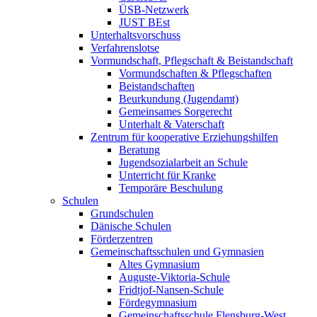
ÜSB-Netzwerk
JUST BEst
Unterhaltsvorschuss
Verfahrenslotse
Vormundschaft, Pflegschaft & Beistandschaft
Vormundschaften & Pflegschaften
Beistandschaften
Beurkundung (Jugendamt)
Gemeinsames Sorgerecht
Unterhalt & Vaterschaft
Zentrum für kooperative Erziehungshilfen
Beratung
Jugendsozialarbeit an Schule
Unterricht für Kranke
Temporäre Beschulung
Schulen
Grundschulen
Dänische Schulen
Förderzentren
Gemeinschaftsschulen und Gymnasien
Altes Gymnasium
Auguste-Viktoria-Schule
Fridtjof-Nansen-Schule
Fördegymnasium
Gemeinschaftsschule Flensburg-West