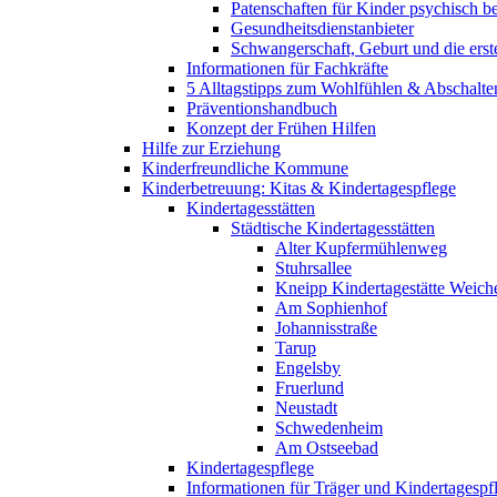
Patenschaften für Kinder psychisch bel
Gesundheitsdienstanbieter
Schwangerschaft, Geburt und die erst
Informationen für Fachkräfte
5 Alltagstipps zum Wohlfühlen & Abschalte
Präventionshandbuch
Konzept der Frühen Hilfen
Hilfe zur Erziehung
Kinderfreundliche Kommune
Kinderbetreuung: Kitas & Kindertagespflege
Kindertagesstätten
Städtische Kindertagesstätten
Alter Kupfermühlenweg
Stuhrsallee
Kneipp Kindertagestätte Weich
Am Sophienhof
Johannisstraße
Tarup
Engelsby
Fruerlund
Neustadt
Schwedenheim
Am Ostseebad
Kindertagespflege
Informationen für Träger und Kindertagespf