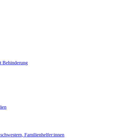
it Behinderung
lien
chwestern, Familienhelfer:innen