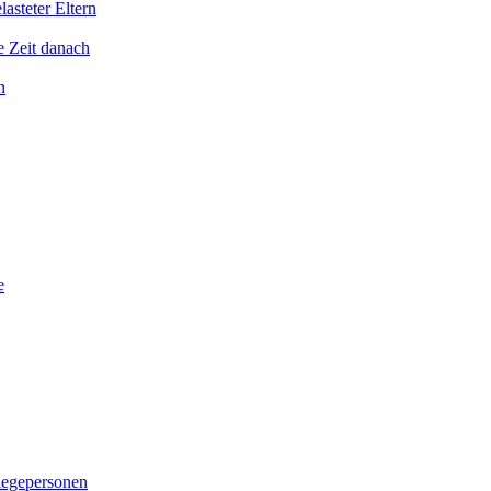
asteter Eltern
e Zeit danach
n
e
legepersonen