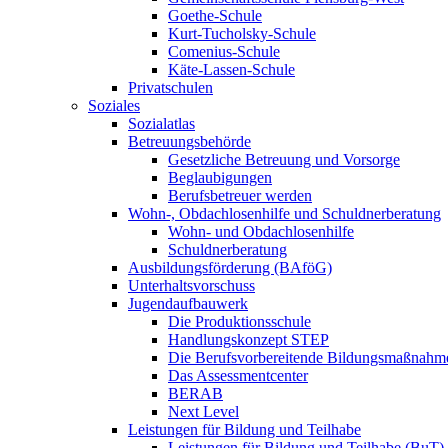
Goethe-Schule
Kurt-Tucholsky-Schule
Comenius-Schule
Käte-Lassen-Schule
Privatschulen
Soziales
Sozialatlas
Betreuungsbehörde
Gesetzliche Betreuung und Vorsorge
Beglaubigungen
Berufsbetreuer werden
Wohn-, Obdachlosenhilfe und Schuldnerberatung
Wohn- und Obdachlosenhilfe
Schuldnerberatung
Ausbildungsförderung (BAföG)
Unterhaltsvorschuss
Jugendaufbauwerk
Die Produktionsschule
Handlungskonzept STEP
Die Berufsvorbereitende Bildungsmaßnahm
Das Assessmentcenter
BERAB
Next Level
Leistungen für Bildung und Teilhabe
Leistungen für Bildung und Teilhabe (BuT)