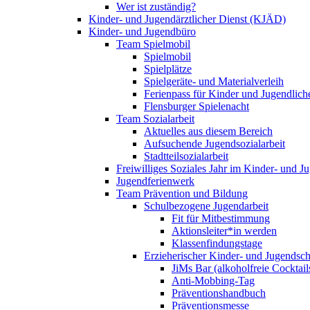
Wer ist zuständig?
Kinder- und Jugendärztlicher Dienst (KJÄD)
Kinder- und Jugendbüro
Team Spielmobil
Spielmobil
Spielplätze
Spielgeräte- und Materialverleih
Ferienpass für Kinder und Jugendlich
Flensburger Spielenacht
Team Sozialarbeit
Aktuelles aus diesem Bereich
Aufsuchende Jugendsozialarbeit
Stadtteilsozialarbeit
Freiwilliges Soziales Jahr im Kinder- und 
Jugendferienwerk
Team Prävention und Bildung
Schulbezogene Jugendarbeit
Fit für Mitbestimmung
Aktionsleiter*in werden
Klassenfindungstage
Erzieherischer Kinder- und Jugendsch
JiMs Bar (alkoholfreie Cocktail
Anti-Mobbing-Tag
Präventionshandbuch
Präventionsmesse