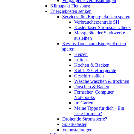
Vergangene Veranstaltungen
Klimapakt Flensburg
Energiekosten senken
Services fürs Engergiekosten sparen
Verbraucherzentrale SH
Kostenloser Stromspar-Check
Messgeräte der Stadtwerke
ausleihen
Kevins Tipps zum EnergieKosten
sparen
Heizen
Lüften
Kochen & Backen
Kühl- & Gefriergeräte
Geschirr spülen
Wäsche waschen & trocknen
Duschen & Baden
Fernseher, Computer,
Notebooks
Im Garten
Meine Tipps für dich - Ein
Like für mich?
Drohende Stromsperre?
Solarkataster
Veranstaltungen