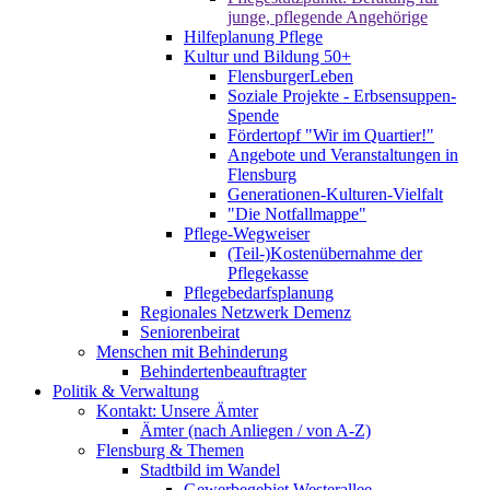
junge, pflegende Angehörige
Hilfeplanung Pflege
Kultur und Bildung 50+
FlensburgerLeben
Soziale Projekte - Erbsensuppen-
Spende
Fördertopf "Wir im Quartier!"
Angebote und Veranstaltungen in
Flensburg
Generationen-Kulturen-Vielfalt
"Die Notfallmappe"
Pflege-Wegweiser
(Teil-)Kostenübernahme der
Pflegekasse
Pflegebedarfsplanung
Regionales Netzwerk Demenz
Seniorenbeirat
Menschen mit Behinderung
Behindertenbeauftragter
Politik & Verwaltung
Kontakt: Unsere Ämter
Ämter (nach Anliegen / von A-Z)
Flensburg & Themen
Stadtbild im Wandel
Gewerbegebiet Westerallee