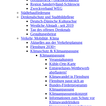
Region Sønderjylland-Schleswig
Zweckverband WEG
Städtebauförderung
Denkmalschutz und Stadtbildpflege
Deutsch-Dänische Kulturachse
Westliche Altstadt - seit 2019
Tag des offenen Denkmals
Gestaltungsbeirat
Verkehr, Mobilität, Klima
Aktuelles aus der Verkehrsplanung
Flensburg 2030+
Klimaschutz & Klimaanpassung
Klimaanpassung
Veranstaltungen
Kühle-Orte-Karte
Entsiegelungs-Wettbewerb
abpflastern!
Klimawandel in Flensburg
Flensburg passt sich an
Bundes-Förderprogramm
Klimaanpassung
Klimaanpassungskonzept
Informationen zum Schutz vor
Klimawandelrisiken