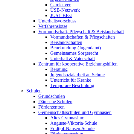
Careleaver
ÜSB-Netzwerk
JUST BEst
Unterhaltsvorschuss
Verfahrenslotse
Vormundschaft, Pflegschaft & Beistandschaft
Vormundschaften & Pflegschaften
Beistandschaften
Beurkundung (Jugendamt)
Gemeinsames Sorgerecht
Unterhalt & Vaterschaft
Zentrum für kooperative Erziehungshilfen
Beratung
Jugendsozialarbeit an Schule
Unterricht für Kranke
Temporäre Beschulung
Schulen
Grundschulen
Dänische Schulen
Förderzentren
Gemeinschaftsschulen und Gymnasien
Altes Gymnasium
Auguste-Viktoria-Schule
Fridtjof-Nansen-Schule
Fördegymnasium