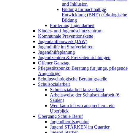
und Inklusion
Bildung für nachhaltige
Entwicklung (BNE) / Ökologische
Bildung
Förderung Jugendarbeit
Kinder- und Jugendschutzzentrum
Kommunale Präventionskette
Jugendaufbauwerk (JAW)
Jugendhilfe im Strafverfahren
Jugendhilfeplanung
Jugendzentren & Freizeiteinrichtungen
Offener Ganztag
Pflegestützpunkt: Beratung für junge, pflegende
Angehörige
Schulpsychologische Beratungsstelle
Schulsozialarbeit
Schulsozialarbeit kurz erklärt
Arbeitsweise der Schulsozialarbeit (6
Säulen)
Wen kann ich wo ansprechen - ein
Überblick
Übergang Schule-Beruf
Jugendberufsagentur
Jugend STÄRKEN im Quartier
Jugend Stärken