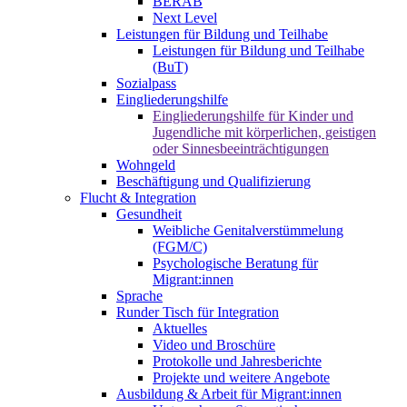
BERAB
Next Level
Leistungen für Bildung und Teilhabe
Leistungen für Bildung und Teilhabe
(BuT)
Sozialpass
Eingliederungshilfe
Eingliederungshilfe für Kinder und
Jugendliche mit körperlichen, geistigen
oder Sinnesbeeinträchtigungen
Wohngeld
Beschäftigung und Qualifizierung
Flucht & Integration
Gesundheit
Weibliche Genitalverstümmelung
(FGM/C)
Psychologische Beratung für
Migrant:innen
Sprache
Runder Tisch für Integration
Aktuelles
Video und Broschüre
Protokolle und Jahresberichte
Projekte und weitere Angebote
Ausbildung & Arbeit für Migrant:innen