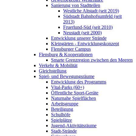
Sanierung von Stadtteilen
Westliche Altstadt (seit 2019)
Südstadt Bahnhofsumfeld (seit
2013)
Fruerlund-Süd (seit 2010)
Neustadt (seit 2000)
Entwicklung unserer Strände
Kleingärten - Entwicklungskonzept
Flensburger Campus
Flensburg & Kooperationen
Smarte Grenzregion zwischen den Meeren
Verkehr & Mobilität
Gleichstellung
Spiel- und Bewegungsräume
Entwicklung des Programms
Vital-Parks (60+)
Öffentliche Sport-Geräte
Naturnahe Spielflächen
Arbeitsgruppe
Beteiligung
Schulhöfe
Spielplätze
Jugend-Aktivitätsräume
Stadt-Strände