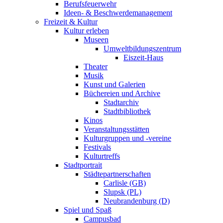
Berufsfeuerwehr
Ideen- & Beschwerdemanagement
Freizeit & Kultur
Kultur erleben
Museen
Umweltbildungszentrum
Eiszeit-Haus
Theater
Musik
Kunst und Galerien
Büchereien und Archive
Stadtarchiv
Stadtbibliothek
Kinos
Veranstaltungsstätten
Kulturgruppen und -vereine
Festivals
Kulturtreffs
Stadtportrait
Städtepartnerschaften
Carlisle (GB)
Slupsk (PL)
Neubrandenburg (D)
Spiel und Spaß
Campusbad