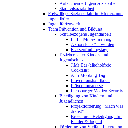
Aufsuchende Jugendsozialarbeit
Stadtteilsozialarbeit
Freiwilliges Soziales Jahr im Kinder- und
Jugendbüro
Jugendferienwerk
Team Prävention und Bildung
Schulbezogene Jugendarbeit
Fit für Mitbestimmung
Aktionsleiter*in werden
Klassenfindungstage
Erzieherischer Kinder- und
Jugendschutz
JiMs Bar (alkoholfreie
Cocktails)
Anti-Mobbing-Tag
Präventionshandbuch
Präventionsmesse
Flensburger Medien Security
Beteiligung von Kindern und
Jugendlichen
Projektförderung "Mach was
draus!"
Broschüre "Beteiligung" für
Kinder & Jugend
Förderung von Vielfalt, Integration