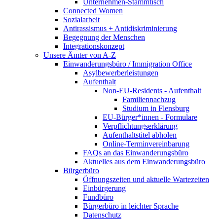
Unternehmen-Stammtisch
Connected Women
Sozialarbeit
Antirassismus + Antidiskriminierung
Begegnung der Menschen
Integrationskonzept
Unsere Ämter von A-Z
Einwanderungsbüro / Immigration Office
Asylbewerberleistungen
Aufenthalt
Non-EU-Residents - Aufenthalt
Familiennachzug
Studium in Flensburg
EU-Bürger*innen - Formulare
Verpflichtungserklärung
Aufenthaltstitel abholen
Online-Terminvereinbarung
FAQs an das Einwanderungsbüro
Aktuelles aus dem Einwanderungsbüro
Bürgerbüro
Öffnungszeiten und aktuelle Wartezeiten
Einbürgerung
Fundbüro
Bürgerbüro in leichter Sprache
Datenschutz