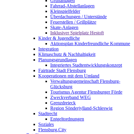
Grünanlagen
Fahrrad-Abstellanlagen
Kleinspielfelder
Überdachungen / Unterstände
Feuerstellen / Grillplätze
Skate-Anlagen
Inklusiver Spielplatz Hestoft
Kinder & Jugendliche
Aktionsplan Kinderfreundliche Kommune
Integration
Klimaschutz & Nachhaltigkeit
Planungsgrundlagen
Integriertes Stadtentwicklungskonzept
Fairtrade Stadt Flensburg
Kooperationen mit dem Umland
Verwaltungsgemeinschaft Flensburg-
Glücksburg
Tourismus Agentur Flensburger Förde
Zweckverband WEG
Grenzdreieck
Region Sönderjylland-Schleswig
Stadtrecht
Entgeltordnungen
Soziales
Flensburg.City