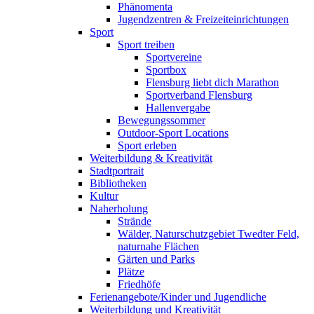
Phänomenta
Jugendzentren & Freizeiteinrichtungen
Sport
Sport treiben
Sportvereine
Sportbox
Flensburg liebt dich Marathon
Sportverband Flensburg
Hallenvergabe
Bewegungssommer
Outdoor-Sport Locations
Sport erleben
Weiterbildung & Kreativität
Stadtportrait
Bibliotheken
Kultur
Naherholung
Strände
Wälder, Naturschutzgebiet Twedter Feld,
naturnahe Flächen
Gärten und Parks
Plätze
Friedhöfe
Ferienangebote/Kinder und Jugendliche
Weiterbildung und Kreativität