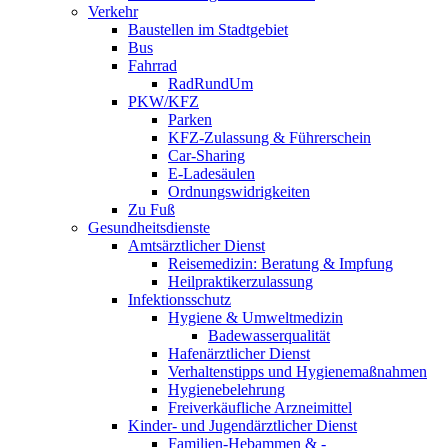
Verkehr
Baustellen im Stadtgebiet
Bus
Fahrrad
RadRundUm
PKW/KFZ
Parken
KFZ-Zulassung & Führerschein
Car-Sharing
E-Ladesäulen
Ordnungswidrigkeiten
Zu Fuß
Gesundheitsdienste
Amtsärztlicher Dienst
Reisemedizin: Beratung & Impfung
Heilpraktikerzulassung
Infektionsschutz
Hygiene & Umweltmedizin
Badewasserqualität
Hafenärztlicher Dienst
Verhaltenstipps und Hygienemaßnahmen
Hygienebelehrung
Freiverkäufliche Arzneimittel
Kinder- und Jugendärztlicher Dienst
Familien-Hebammen & -