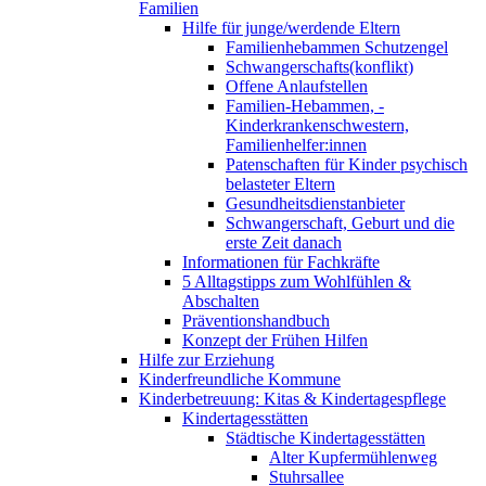
Familien
Hilfe für junge/werdende Eltern
Familienhebammen Schutzengel
Schwangerschafts(konflikt)
Offene Anlaufstellen
Familien-Hebammen, -
Kinderkrankenschwestern,
Familienhelfer:innen
Patenschaften für Kinder psychisch
belasteter Eltern
Gesundheitsdienstanbieter
Schwangerschaft, Geburt und die
erste Zeit danach
Informationen für Fachkräfte
5 Alltagstipps zum Wohlfühlen &
Abschalten
Präventionshandbuch
Konzept der Frühen Hilfen
Hilfe zur Erziehung
Kinderfreundliche Kommune
Kinderbetreuung: Kitas & Kindertagespflege
Kindertagesstätten
Städtische Kindertagesstätten
Alter Kupfermühlenweg
Stuhrsallee