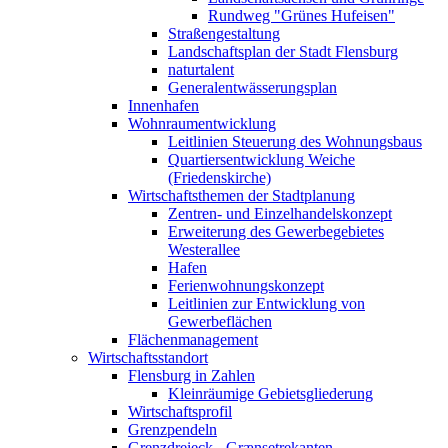
Rundweg "Grünes Hufeisen"
Straßengestaltung
Landschaftsplan der Stadt Flensburg
naturtalent
Generalentwässerungsplan
Innenhafen
Wohnraumentwicklung
Leitlinien Steuerung des Wohnungsbaus
Quartiersentwicklung Weiche
(Friedenskirche)
Wirtschaftsthemen der Stadtplanung
Zentren- und Einzelhandelskonzept
Erweiterung des Gewerbegebietes
Westerallee
Hafen
Ferienwohnungskonzept
Leitlinien zur Entwicklung von
Gewerbeflächen
Flächenmanagement
Wirtschaftsstandort
Flensburg in Zahlen
Kleinräumige Gebietsgliederung
Wirtschaftsprofil
Grenzpendeln
Grenzdreieck - Grænsetrekanten