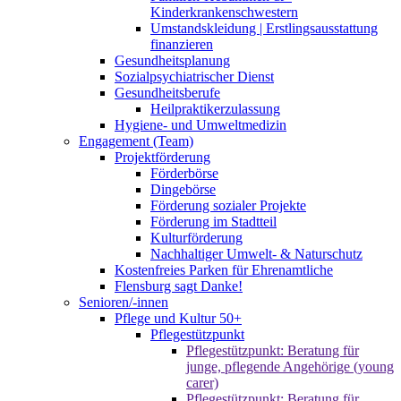
Kinderkrankenschwestern
Umstandskleidung | Erstlingsausstattung
finanzieren
Gesundheitsplanung
Sozialpsychiatrischer Dienst
Gesundheitsberufe
Heilpraktikerzulassung
Hygiene- und Umweltmedizin
Engagement (Team)
Projektförderung
Förderbörse
Dingebörse
Förderung sozialer Projekte
Förderung im Stadtteil
Kulturförderung
Nachhaltiger Umwelt- & Naturschutz
Kostenfreies Parken für Ehrenamtliche
Flensburg sagt Danke!
Senioren/-innen
Pflege und Kultur 50+
Pflegestützpunkt
Pflegestützpunkt: Beratung für
junge, pflegende Angehörige (young
carer)
Pflegestützpunkt: Beratung für