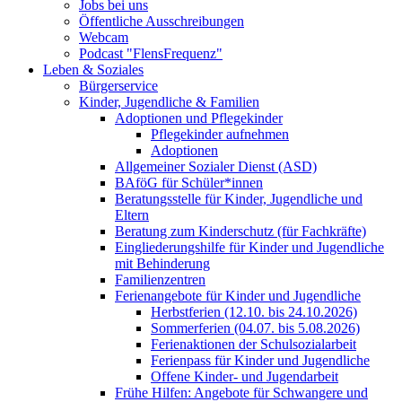
Jobs bei uns
Öffentliche Ausschreibungen
Webcam
Podcast "FlensFrequenz"
Leben & Soziales
Bürgerservice
Kinder, Jugendliche & Familien
Adoptionen und Pflegekinder
Pflegekinder aufnehmen
Adoptionen
Allgemeiner Sozialer Dienst (ASD)
BAföG für Schüler*innen
Beratungsstelle für Kinder, Jugendliche und
Eltern
Beratung zum Kinderschutz (für Fachkräfte)
Eingliederungshilfe für Kinder und Jugendliche
mit Behinderung
Familienzentren
Ferienangebote für Kinder und Jugendliche
Herbstferien (12.10. bis 24.10.2026)
Sommerferien (04.07. bis 5.08.2026)
Ferienaktionen der Schulsozialarbeit
Ferienpass für Kinder und Jugendliche
Offene Kinder- und Jugendarbeit
Frühe Hilfen: Angebote für Schwangere und