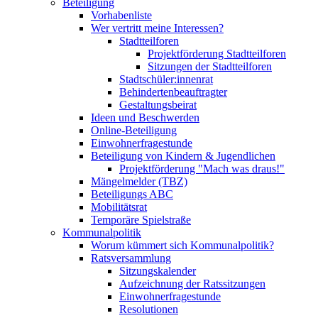
Beteiligung
Vorhabenliste
Wer vertritt meine Interessen?
Stadtteilforen
Projektförderung Stadtteilforen
Sitzungen der Stadtteilforen
Stadtschüler:innenrat
Behindertenbeauftragter
Gestaltungsbeirat
Ideen und Beschwerden
Online-Beteiligung
Einwohnerfragestunde
Beteiligung von Kindern & Jugendlichen
Projektförderung "Mach was draus!"
Mängelmelder (TBZ)
Beteiligungs ABC
Mobilitätsrat
Temporäre Spielstraße
Kommunalpolitik
Worum kümmert sich Kommunalpolitik?
Ratsversammlung
Sitzungskalender
Aufzeichnung der Ratssitzungen
Einwohnerfragestunde
Resolutionen