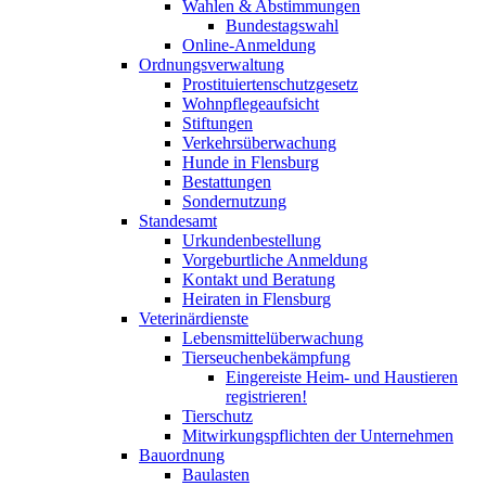
Wahlen & Abstimmungen
Bundestagswahl
Online-Anmeldung
Ordnungsverwaltung
Prostituiertenschutzgesetz
Wohnpflegeaufsicht
Stiftungen
Verkehrsüberwachung
Hunde in Flensburg
Bestattungen
Sondernutzung
Standesamt
Urkundenbestellung
Vorgeburtliche Anmeldung
Kontakt und Beratung
Heiraten in Flensburg
Veterinärdienste
Lebensmittelüberwachung
Tierseuchenbekämpfung
Eingereiste Heim- und Haustieren
registrieren!
Tierschutz
Mitwirkungspflichten der Unternehmen
Bauordnung
Baulasten