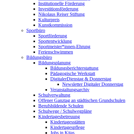
Institutionelle Förderung
Investitionsförderung
Nikolaus Reiser Stiftung
Kulturpreis
Kunstkommission
Sportbüro
Sportförderung
Sportentwicklung
Sportmeister*innen-Ehrung
Ferienschwimmen
Bildungsbüro
Bildungsplanung
Bildungsberichterstattung
Pädagogische Werkstatt
DigitalerDienstag & Donnerstag
Newsletter Digitaler Donnerstag
Veranstaltungsarchiv
Schulverwaltung
Offener Ganztag an städtischen Grundschulen
Berufsbildende Schulen
Schulwege / Schulwegpläne
Kindertagesbetreuung
Kindertagesstätten
Kindertagespflege
Jobs in Kitas