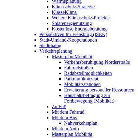
Wärmeplanung
Klimaschutz-Strategie
KlasseKlima
Weitere Klimaschutz-Projekte
Solarenergienutzung
Kostenlose Energieberatung
Perspektiven für Flensburg (ISEK)
Stadt-Umland-Kooperationen
Stadtdialog
Verkehrsplanung
Masterplan Mobilität
Verkehrsberuhigung Norderstraße
Fahrradstraßen
Radabstellmöglichkeiten
Parkraumkonzept
Mobilitätsstationen
Erweiterung personeller Ressourcen
Haushaltsbefragung zur
Fortbewegung (Mobilität)
Zu Fuß
Mit dem Fahrrad
Mit dem Bus
Nahverkehrsplan
Mit dem Auto
Masterplan Mobilität