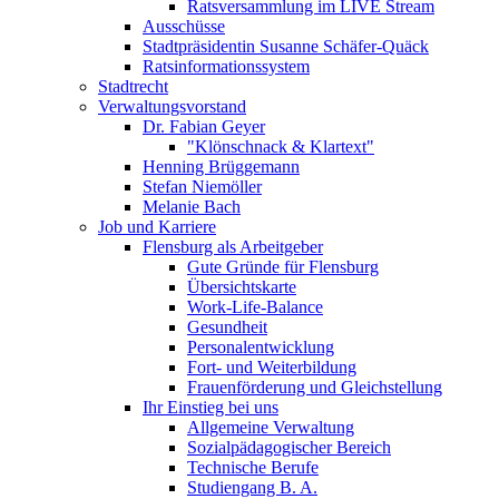
Ratsversammlung im LIVE Stream
Ausschüsse
Stadtpräsidentin Susanne Schäfer-Quäck
Ratsinformationssystem
Stadtrecht
Verwaltungsvorstand
Dr. Fabian Geyer
"Klönschnack & Klartext"
Henning Brüggemann
Stefan Niemöller
Melanie Bach
Job und Karriere
Flensburg als Arbeitgeber
Gute Gründe für Flensburg
Übersichtskarte
Work-Life-Balance
Gesundheit
Personalentwicklung
Fort- und Weiterbildung
Frauenförderung und Gleichstellung
Ihr Einstieg bei uns
Allgemeine Verwaltung
Sozialpädagogischer Bereich
Technische Berufe
Studiengang B. A.