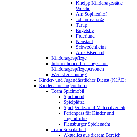
Kneipp Kindertagestätte
Weiche
Am Sophienhof
Johannisstraße
Tarup
Engelsby
Fruerlund
Neustadt
Schwedenheim
Am Ostseebad
Kindertagespflege
Informationen für Träger und
Kindertagespflegepersonen
Wer ist zuständig?
Kinder- und Jugendärztlicher Dienst (KJÄD)
Kinder- und Jugendbüro
Team Spielmobil
Spielmobil
Spielplätze
Spielgeräte- und Materialverleih
Ferienpass für Kinder und
Jugendliche
Flensburger Spielenacht
Team Sozialarbeit
Aktuelles aus diesem Bereich